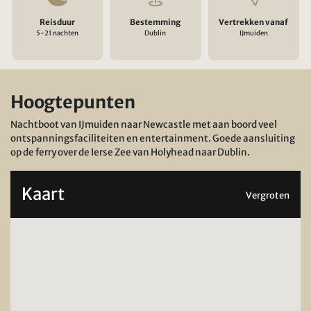
Reisduur
Bestemming
Vertrekken vanaf
5-21 nachten
Dublin
IJmuiden
Hoogtepunten
Nachtboot van IJmuiden naar Newcastle met aan boord veel
ontspanningsfaciliteiten en entertainment. Goede aansluiting
op de ferry over de Ierse Zee van Holyhead naar Dublin.
Kaart
Vergroten