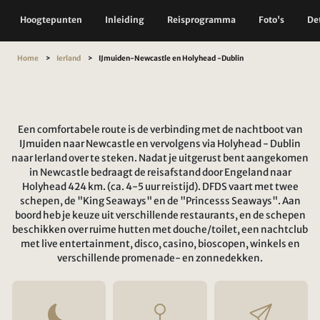
Hoogtepunten
Inleiding
Reisprogramma
Foto's
Det
Home
Ierland
IJmuiden-Newcastle en Holyhead -Dublin
Een comfortabele route is de verbinding met de nachtboot van
IJmuiden naar Newcastle en vervolgens via Holyhead - Dublin
naar Ierland over te steken. Nadat je uitgerust bent aangekomen
in Newcastle bedraagt de reisafstand door Engeland naar
Holyhead 424 km. (ca. 4-5 uur reistijd). DFDS vaart met twee
schepen, de "King Seaways" en de "Princesss Seaways". Aan
boord heb je keuze uit verschillende restaurants, en de schepen
beschikken over ruime hutten met douche/toilet, een nachtclub
met live entertainment, disco, casino, bioscopen, winkels en
verschillende promenade- en zonnedekken.