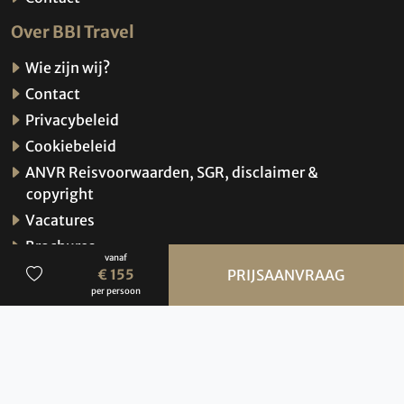
Over BBI Travel
Wie zijn wij?
Contact
Privacybeleid
Cookiebeleid
ANVR Reisvoorwaarden, SGR, disclaimer &
copyright
Vacatures
Brochures
vanaf
Verzekeringen
€ 155
PRIJSAANVRAAG
per persoon
Hoe werkt de website?
© 2026 BBI Travel
Privacybeleid