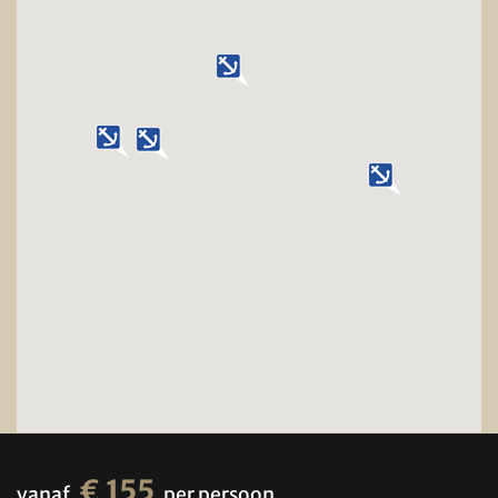
€ 155
vanaf
per persoon