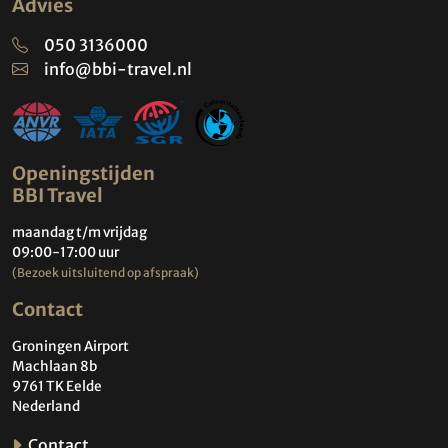
Advies
050 3136000
info@bbi-travel.nl
Openingstijden
BBI Travel
maandag t/m vrijdag
09:00-17:00 uur
(Bezoek uitsluitend op afspraak)
Contact
Groningen Airport
Machlaan 8b
9761 TK Eelde
Nederland
Contact