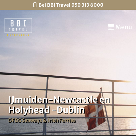
Bel BBI Travel 050 313 6000
Menu
IJmuiden-Newcastle en
Holyhead -Dublin
DFDS Seaways & Irish Ferries