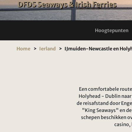
DFDS Seaways & Irish Ferries
Hoogtepunten
Home
Ierland
IJmuiden-Newcastle en Holy
Een comfortabele route
Holyhead - Dublin naar 
de reisafstand door Enge
"King Seaways" en de 
schepen beschikken ov
casino,