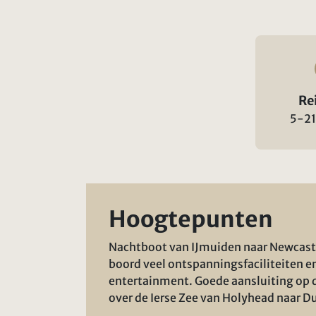
Re
5-21
Hoogtepunten
Nachtboot van IJmuiden naar Newcast
boord veel ontspanningsfaciliteiten e
entertainment. Goede aansluiting op d
over de Ierse Zee van Holyhead naar Du