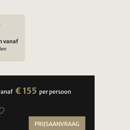
n vanaf
den
€ 155
vanaf
per persoon
PRIJSAANVRAAG