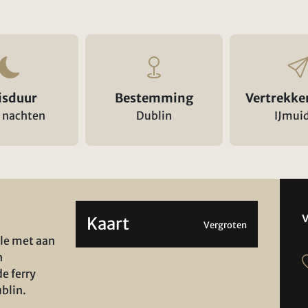
isduur
Bestemming
Vertrekke
 nachten
Dublin
IJmui
Kaart
Vergroten
le met aan
n
e ferry
blin.