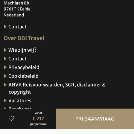
Machlaan 8b
9761 TK Eelde
Nederland
Contact
Over BBI Travel
Wie zijn wij?
Contact
Privacybeleid
Cookiebeleid
ANVR Reisvoorwaarden, SGR, disclaimer &
copyright
Vacatures
Brochures
vanaf
Verzekeringen
€ 217
PRIJSAANVRAAG
per persoon
Hoe werkt de website?