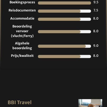
Boekingsproces
9.5
Reisdocumenten
7.5
Accommodatie
8.0
Beoordeling
vervoer
8.0
(vlucht/ferry)
Algehele
9.0
beoordeling
Prijs/kwaliteit
8.0
BBI Travel