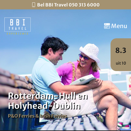
Bel BBI Travel 050 313 6000
Menu
8.3
uit 10
Rotterdam-Hull en
Holyhead-Dublin
P&O Ferries & Irish Ferries