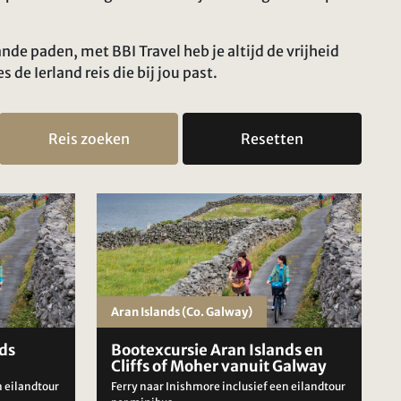
nde paden, met BBI Travel heb je altijd de vrijheid
 de Ierland reis die bij jou past.
Reis zoeken
Resetten
Aran Islands (Co. Galway)
ds
Bootexcursie Aran Islands en
Cliffs of Moher vanuit Galway
n eilandtour
Ferry naar Inishmore inclusief een eilandtour