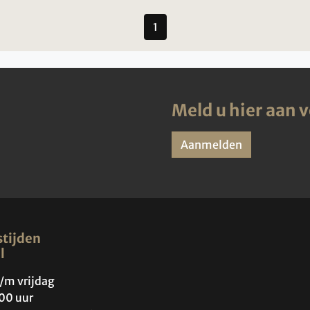
1
Meld u hier aan 
Aanmelden
tijden
l
/m vrijdag
00 uur