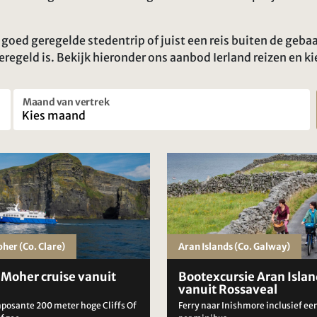
goed geregelde stedentrip of juist een reis buiten de gebaa
eregeld is. Bekijk hieronder ons aanbod Ierland reizen en kies
Maand van vertrek
oher (Co. Clare)
Aran Islands (Co. Galway)
f Moher cruise vanuit
Bootexcursie Aran Islan
vanuit Rossaveal
mposante 200 meter hoge Cliffs Of
Ferry naar Inishmore inclusief ee