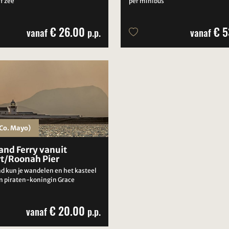
f zee
per minibus
€ 26.00
€ 5
vanaf
p.p.
vanaf
Co. Mayo)
land Ferry vanuit
t/Roonah Pier
nd kun je wandelen en het kasteel
n piraten-koningin Grace
€ 20.00
vanaf
p.p.