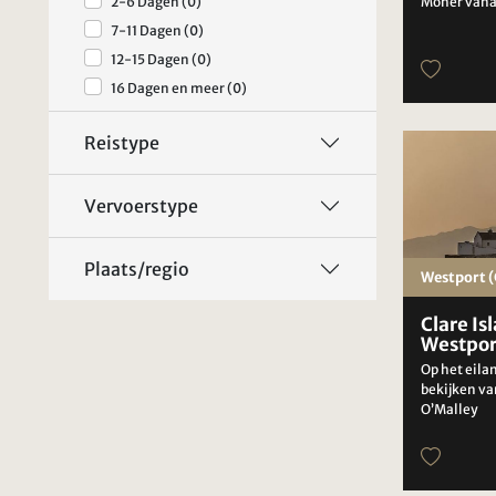
2-6 Dagen (0)
Moher vana
7-11 Dagen (0)
12-15 Dagen (0)
16 Dagen en meer (0)
Reistype
Vervoerstype
Plaats/regio
Westport (
Clare Is
Westpor
Op het eila
bekijken va
O’Malley