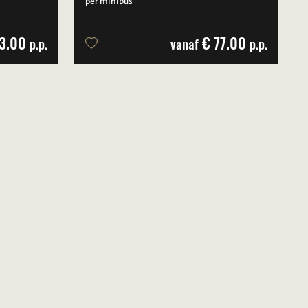
per minibus
3.00
€ 77.00
p.p.
vanaf
p.p.