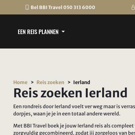
Bel BBI Travel 050 313 6000
EEN REIS PLANNEN
Home
Reis zoeken
Ierland
Reis zoeken Ierland
Een rondreis door Ierland voelt ver weg maar is verr
dorpjes, waan je je in een totaal andere wereld.
Met BBI Travel boek je jouw Ierland reis als compleet
zorgvuldig gecombineerd, zodat jij zorgeloos van b