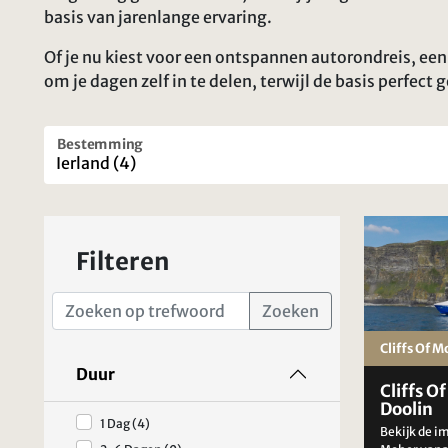
basis van jarenlange ervaring.
Of je nu kiest voor een ontspannen autorondreis, een 
om je dagen zelf in te delen, terwijl de basis perfect g
Bestemming
Filteren
Zoeken
Cliffs Of M
Duur
Cliffs O
Doolin
1 Dag (4)
Bekijk de i