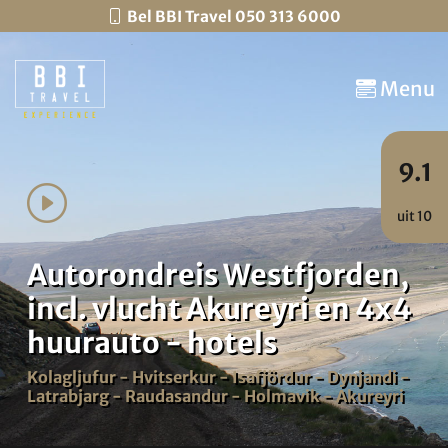
Bel BBI Travel 050 313 6000
Menu
9.1
uit 10
Autorondreis Westfjorden,
incl. vlucht Akureyri en 4x4
huurauto - hotels
Kolagljufur - Hvitserkur - Isafjördur - Dynjandi -
Latrabjarg - Raudasandur - Holmavik - Akureyri