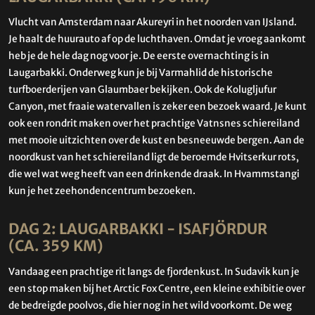
Vlucht van Amsterdam naar Akureyri in het noorden van IJsland.
Je haalt de huurauto af op de luchthaven. Omdat je vroeg aankomt
heb je de hele dag nog voor je. De eerste overnachting is in
Laugarbakki. Onderweg kun je bij Varmahlid de historische
turfboerderijen van Glaumbaer bekijken. Ook de Kolugljufur
Canyon, met fraaie watervallen is zeker een bezoek waard. Je kunt
ook een rondrit maken over het prachtige Vatnsnes schiereiland
met mooie uitzichten over de kust en besneeuwde bergen. Aan de
noordkust van het schiereiland ligt de beroemde Hvitserkur rots,
die wel wat weg heeft van een drinkende draak. In Hvammstangi
kun je het zeehondencentrum bezoeken.
DAG 2: LAUGARBAKKI - ISAFJÖRDUR
(CA. 359 KM)
Vandaag een prachtige rit langs de fjordenkust. In Sudavik kun je
een stop maken bij het Arctic Fox Centre, een kleine exhibitie over
de bedreigde poolvos, die hier nog in het wild voorkomt. De weg