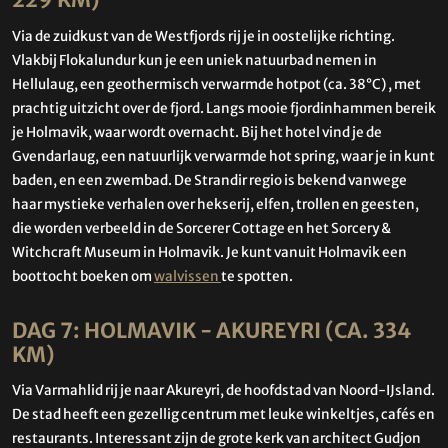
229 KM)
Via de zuidkust van de Westfjords rij je in oostelijke richting.
Vlakbij Flokalundur kun je een uniek natuurbad nemen in
Hellulaug, een geothermisch verwarmde hotpot (ca. 38°C) , met
prachtig uitzicht over de fjord. Langs mooie fjordinhammen bereik
je Holmavik, waar wordt overnacht. Bij het hotel vind je de
Gvendarlaug, een natuurlijk verwarmde hot spring, waar je in kunt
baden, en een zwembad. De Strandir regio is bekend vanwege
haar mystieke verhalen over hekserij, elfen, trollen en geesten,
die worden verbeeld in de Sorcerer Cottage en het Sorcery &
Witchcraft Museum in Holmavik. Je kunt vanuit Holmavik een
boottocht boeken om
walvissen
te spotten.
DAG 7: HOLMAVIK - AKUREYRI (CA. 334
KM)
Via Varmahlid rij je naar Akureyri, de hoofdstad van Noord-IJsland.
De stad heeft een gezellig centrum met leuke winkeltjes, cafés en
restaurants. Interessant zijn de grote kerk van architect Gudjon