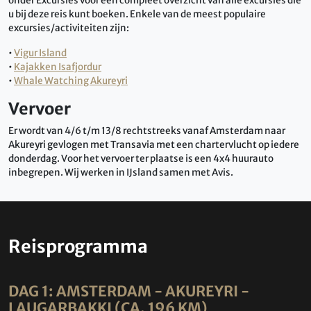
onder Excursies voor een compleet overzicht van alle excursies die
u bij deze reis kunt boeken. Enkele van de meest populaire
excursies/activiteiten zijn:
•
Vigur Island
•
Kajakken Isafjordur
•
Whale Watching Akureyri
Vervoer
Er wordt van 4/6 t/m 13/8 rechtstreeks vanaf Amsterdam naar
Akureyri gevlogen met Transavia met een chartervlucht op iedere
donderdag. Voor het vervoer ter plaatse is een 4x4 huurauto
inbegrepen. Wij werken in IJsland samen met Avis.
Reisprogramma
DAG 1: AMSTERDAM - AKUREYRI -
LAUGARBAKKI (CA. 196 KM)