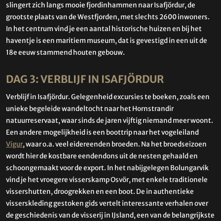
slingert zich langs mooie fjordinhammen naar Isafjördur, de
grootste plaats van de Westfjorden, met slechts 2600 inwoners.
In het centrum vind je een aantal historische huizen en bij het
haventje is een maritiem museum, dat is gevestigd in een uit de
18e eeuw stammend houten gebouw.
DAG 3: VERBLIJF IN ISAFJÖRDUR
Verblijf in Isafjördur. Gelegenheid excursies te boeken, zoals een
unieke begeleide wandeltocht naar het Hornstrandir
natuurreservaat, waar sinds de jaren vijftig niemand meer woont.
Een andere mogelijkheid is een boottrip naar het vogeleiland
Vigur
, waar o.a. veel eidereenden broeden. Na het broedseizoen
wordt hier de kostbare eendendons uit de nesten gehaald en
schoongemaakt voor de export. In het nabijgelegen Bolungarvik
vind je het vroegere visserskamp Osvör, met enkele traditionele
vissershutten, droogrekken en een boot. De in authentieke
visserskleding gestoken gids vertelt interessante verhalen over
de geschiedenis van de visserij in IJsland, een van de belangrijkste