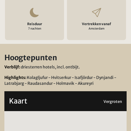
Reisduur
Vertrekken vanaf
7 nachten
Amsterdam
Hoogtepunten
Verblijf:
driesterren hotels, incl. ontbijt.
Highlights:
Kolagljufur - Hvitserkur - Isafjördur - Dynjandi -
Latrabjarg - Raudasandur - Holmavik - Akureyri
Kaart
Vergroten