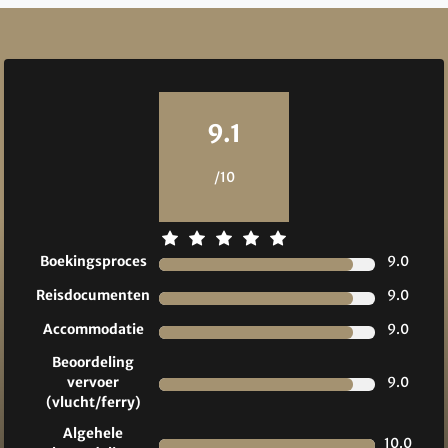
Reviews
9.1
/10
Boekingsproces
9.0
Reisdocumenten
9.0
Accommodatie
9.0
Beoordeling
vervoer
9.0
(vlucht/ferry)
Algehele
10.0