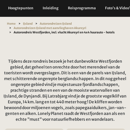
Hoogtepunten
Inleiding
Reisprogramma
Foto's & Video
Home
IJsland
Autorondreizen IJsland
Autorondreizen IJsland met aanvlieghaven Akureyri
Autorondreis Westfjorden, incl. vlucht Akureyri en 4x4 huurauto - hotels
Tijdens deze rondreis bezoek je het dunbevolkte Westfjorden
gebied, dat geheel ten onrechte door het merendeel van de
toeristen wordt overgeslagen. Dit is een van de parels van IJsland,
met schitterende ongerepte berglandschappen. In dit nog geheel
ongerepte gebied vind je majestueuze fjordlandschappen,
prachtige stranden en een van de mooiste watervallen van
IJsland, de Dynjandi. Bij Latrabjarg vind je de grootste vogelklif van
Europa, 14 km. lang en tot 440 meter hoog ! De kliffen worden
bewoond door miljoenen vogels, zoals papegaaiduikers, jan-van-
genten en alken. Lonely Planet raadt de Westfjorden aan als een
echte "must" voor natuurliefhebbers en wandelaars.