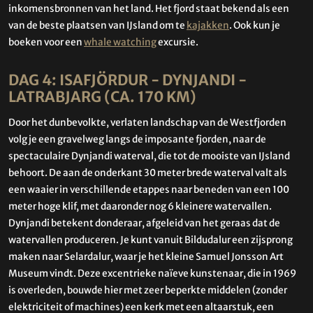
inkomensbronnen van het land. Het fjord staat bekend als een
van de beste plaatsen van IJsland om te
kajakken
. Ook kun je
boeken voor een
whale watching
excursie.
DAG 4: ISAFJÖRDUR - DYNJANDI -
LATRABJARG (CA. 170 KM)
Door het dunbevolkte, verlaten landschap van de Westfjorden
volg je een gravelweg langs de imposante fjorden, naar de
spectaculaire Dynjandi waterval, die tot de mooiste van IJsland
behoort. De aan de onderkant 30 meter brede waterval valt als
een waaier in verschillende etappes naar beneden van een 100
meter hoge klif, met daaronder nog 6 kleinere watervallen.
Dynjandi betekent donderaar, afgeleid van het geraas dat de
watervallen produceren. Je kunt vanuit Bildudalur een zijsprong
maken naar Selardalur, waar je het kleine Samuel Jonsson Art
Museum vindt. Deze excentrieke naïeve kunstenaar, die in 1969
is overleden, bouwde hier met zeer beperkte middelen (zonder
elektriciteit of machines) een kerk met een altaarstuk, een