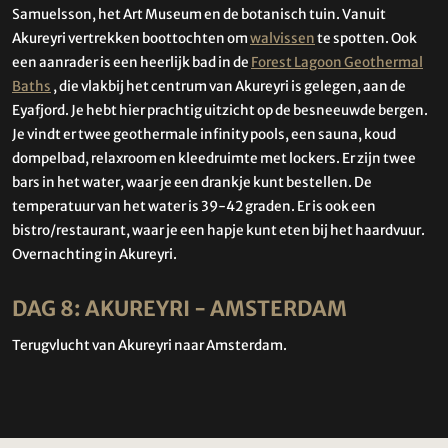
Samuelsson, het Art Museum en de botanisch tuin. Vanuit
Akureyri vertrekken boottochten om
walvissen
te spotten. Ook
een aanrader is een heerlijk bad in de
Forest Lagoon Geothermal
Baths
, die vlakbij het centrum van Akureyri is gelegen, aan de
Eyafjord. Je hebt hier prachtig uitzicht op de besneeuwde bergen.
Je vindt er twee geothermale infinity pools, een sauna, koud
dompelbad, relaxroom en kleedruimte met lockers. Er zijn twee
bars in het water, waar je een drankje kunt bestellen. De
temperatuur van het water is 39-42 graden. Er is ook een
bistro/restaurant, waar je een hapje kunt eten bij het haardvuur.
Overnachting in Akureyri.
DAG 8: AKUREYRI - AMSTERDAM
Terugvlucht van Akureyri naar Amsterdam.