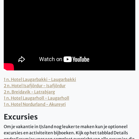
1 n. Hotel Laugarbakki - Laugarbakki
2 n. Hotel Isafjördur - Isafjördur
2 n. Breidavik - Latrabjarg
1 n. Hotel Laugarholl - Laugarholl
1 n. Hotel Nordurland - Akureyri
Excursies
Om je vakantie in IJsland nog leuker te maken kun je optioneel
excursies en activiteiten bijboeken. Kijk op het tabblad Details