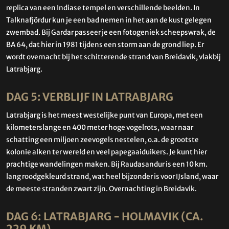
replica van een Indiase tempel en verschillende beelden. In
Talknafjördur kun je een bad nemen in het aan de kust gelegen
zwembad. Bij Gardar passeer je een fotogeniek scheepswrak, de
BA 64, dat hier in 1981 tijdens een storm aan de grond liep. Er
wordt overnacht bij het schitterende strand van Breidavik, vlakbij
Latrabjarg.
DAG 5: VERBLIJF IN LATRABJARG
Latrabjarg is het meest westelijke punt van Europa, met een
kilometerslange en 400 meter hoge vogelrots, waar naar
schatting een miljoen zeevogels nestelen, o.a. de grootste
kolonie alken ter wereld en veel papegaaiduikers. Je kunt hier
prachtige wandelingen maken. Bij Raudasandur is een 10 km.
lang roodgekleurd strand, wat heel bijzonder is voor IJsland, waar
de meeste stranden zwart zijn. Overnachting in Breidavik.
DAG 6: LATRABJARG - HOLMAVIK (CA.