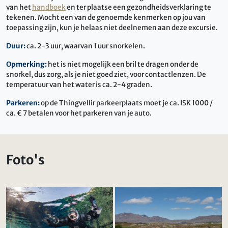
van het
handboek
en ter plaatse een gezondheidsverklaring te
tekenen. Mocht een van de genoemde kenmerken op jou van
toepassing zijn, kun je helaas niet deelnemen aan deze excursie.
Duur:
ca. 2-3 uur, waarvan 1 uur snorkelen.
Opmerking:
het is niet mogelijk een bril te dragen onder de
snorkel, dus zorg, als je niet goed ziet, voor contactlenzen. De
temperatuur van het water is ca. 2-4 graden.
Parkeren:
op de Thingvellir parkeerplaats moet je ca. ISK 1000 /
ca. € 7 betalen voor het parkeren van je auto.
Foto's