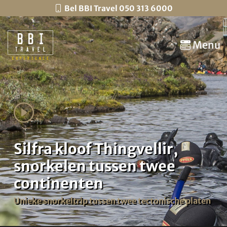
Bel BBI Travel 050 313 6000
Menu
Silfra kloof Thingvellir,
snorkelen tussen twee
continenten
Unieke snorkeltrip tussen twee tectonische platen