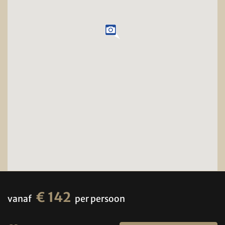
€ 142
vanaf
per persoon