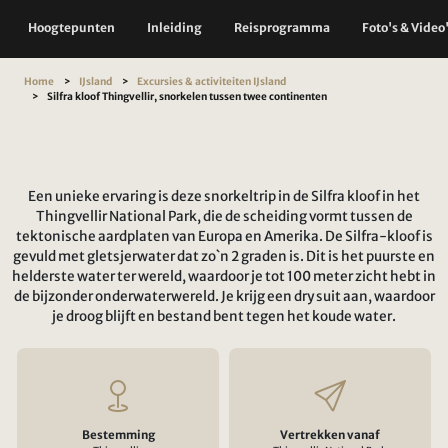
Hoogtepunten
Inleiding
Reisprogramma
Foto's & Video
Home
IJsland
Excursies & activiteiten IJsland
Silfra kloof Thingvellir, snorkelen tussen twee continenten
Een unieke ervaring is deze snorkeltrip in de Silfra kloof in het
Thingvellir National Park, die de scheiding vormt tussen de
tektonische aardplaten van Europa en Amerika. De Silfra-kloof is
gevuld met gletsjerwater dat zo`n 2 graden is. Dit is het puurste en
helderste water ter wereld, waardoor je tot 100 meter zicht hebt in
de bijzonder onderwaterwereld. Je krijg een dry suit aan, waardoor
je droog blijft en bestand bent tegen het koude water.
Bestemming
Vertrekken vanaf