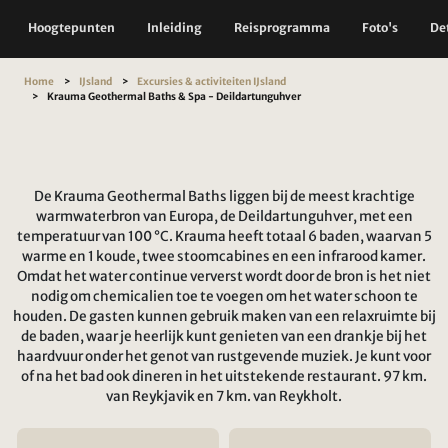
Hoogtepunten
Inleiding
Reisprogramma
Foto's
Det
Home
IJsland
Excursies & activiteiten IJsland
Krauma Geothermal Baths & Spa - Deildartunguhver
De Krauma Geothermal Baths liggen bij de meest krachtige
warmwaterbron van Europa, de Deildartunguhver, met een
temperatuur van 100 °C. Krauma heeft totaal 6 baden, waarvan 5
warme en 1 koude, twee stoomcabines en een infrarood kamer.
Omdat het water continue ververst wordt door de bron is het niet
nodig om chemicalien toe te voegen om het water schoon te
houden. De gasten kunnen gebruik maken van een relaxruimte bij
de baden, waar je heerlijk kunt genieten van een drankje bij het
haardvuur onder het genot van rustgevende muziek. Je kunt voor
of na het bad ook dineren in het uitstekende restaurant. 97 km.
van Reykjavik en 7 km. van Reykholt.