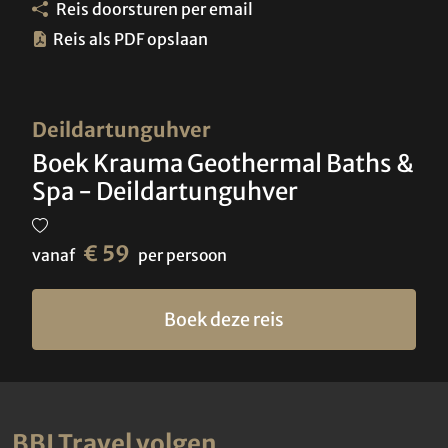
Reis doorsturen per email
Reis als PDF opslaan
Deildartunguhver
Boek Krauma Geothermal Baths &
Spa - Deildartunguhver
€ 59
vanaf
per persoon
Boek deze reis
BBI Travel volgen