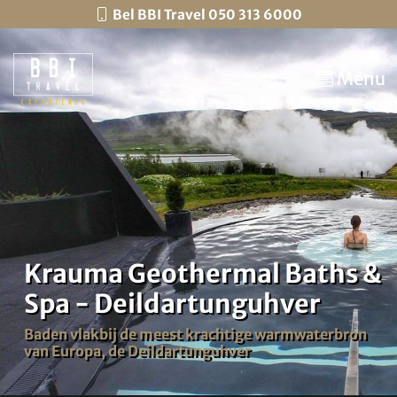
Bel BBI Travel 050 313 6000
Menu
Krauma Geothermal Baths &
Spa - Deildartunguhver
Baden vlakbij de meest krachtige warmwaterbron
van Europa, de Deildartunguhver