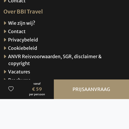
Contact
Over BBI Travel
Wie zijn wij?
Contact
Privacybeleid
Cookiebeleid
ANVR Reisvoorwaarden, SGR, disclaimer &
copyright
Vacatures
Brochures
vanaf
Verzekeringen
€ 59
PRIJSAANVRAAG
per persoon
Hoe werkt de website?
© 2026 BBI Travel