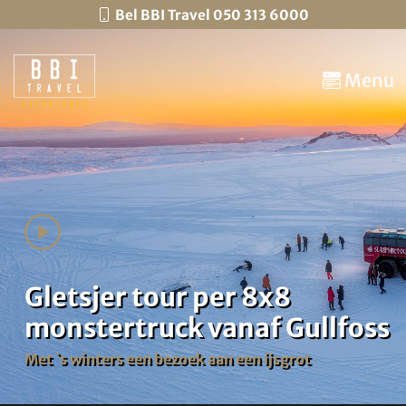
Bel BBI Travel 050 313 6000
Menu
Gletsjer tour per 8x8
monstertruck vanaf Gullfoss
Met `s winters een bezoek aan een ijsgrot