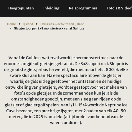
Hoogtepunten
Inleiding
Reisprogramma
Foto's & Video
Home
IJsland
Excursies & activiteiten IJsland
Gletsjer tour per 8x8 monstertruck vanaf Gullfoss
Vanaf de Gullfoss waterval wordt je per monstertruck naar de
enorme Langjökull gletsjer gebracht. De 8x8 supertruck Sleipnir is
de grootste gletsjerbus ter wereld, die met maar liefst 800 pk elke
zware klus aan kan. Na een spectaculaire rit over de gletsjer,
waarbij de gids uitleg geeft over het ontstaan en de huidige
ontwikkeling van gletsjers, wordt er gestopt voor het maken van
foto`s op de gletsjer. In de zomermaanden kun je, als de
omstandigheden goed zijn, met een slee gaan rijden op de
gletsjer of glacier golf spelen. Van 1/11-15/4 wordt de Neptune Ice
Cave bezocht, een prachtige ijsgrot, met 2 paden van elk 40-50
meter, die in 2025 is ontdekt (altijd onder voorbehoud van de
weerscondities).