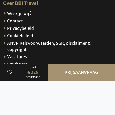
Over BBI Travel
Wie zijn wij?
Contact
Privacybeleid
Cookiebeleid
ANVR Reisvoorwaarden, SGR, disclaimer &
copyright
Vacatures
Brochures
vanaf
Verzekeringen
€ 326
PRIJSAANVRAAG
per persoon
Hoe werkt de website?
© 2026 BBI Travel
Privacybeleid