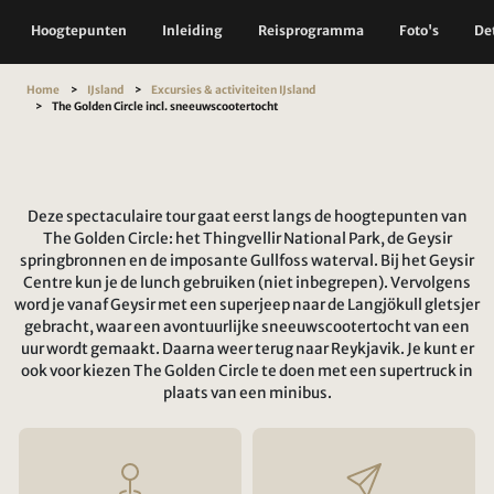
Hoogtepunten
Inleiding
Reisprogramma
Foto's
Det
Home
IJsland
Excursies & activiteiten IJsland
The Golden Circle incl. sneeuwscootertocht
Deze spectaculaire tour gaat eerst langs de hoogtepunten van
The Golden Circle: het Thingvellir National Park, de Geysir
springbronnen en de imposante Gullfoss waterval. Bij het Geysir
Centre kun je de lunch gebruiken (niet inbegrepen). Vervolgens
word je vanaf Geysir met een superjeep naar de Langjökull gletsjer
gebracht, waar een avontuurlijke sneeuwscootertocht van een
uur wordt gemaakt. Daarna weer terug naar Reykjavik. Je kunt er
ook voor kiezen The Golden Circle te doen met een supertruck in
plaats van een minibus.