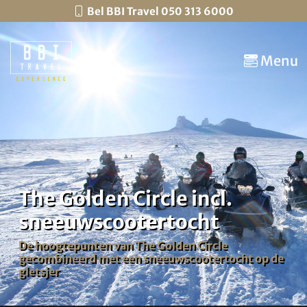
Bel BBI Travel 050 313 6000
Menu
The Golden Circle incl.
sneeuwscootertocht
De hoogtepunten van The Golden Circle
gecombineerd met een sneeuwscootertocht op de
gletsjer