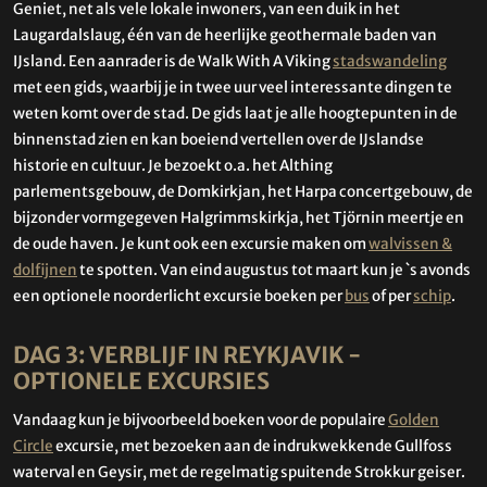
Geniet, net als vele lokale inwoners, van een duik in het
Laugardalslaug, één van de heerlijke geothermale baden van
IJsland. Een aanrader is de Walk With A Viking
stadswandeling
met een gids, waarbij je in twee uur veel interessante dingen te
weten komt over de stad. De gids laat je alle hoogtepunten in de
binnenstad zien en kan boeiend vertellen over de IJslandse
historie en cultuur. Je bezoekt o.a. het Althing
parlementsgebouw, de Domkirkjan, het Harpa concertgebouw, de
bijzonder vormgegeven Halgrimmskirkja, het Tjörnin meertje en
de oude haven. Je kunt ook een excursie maken om
walvissen &
dolfijnen
te spotten. Van eind augustus tot maart kun je `s avonds
een optionele noorderlicht excursie boeken per
bus
of per
schip
.
DAG 3: VERBLIJF IN REYKJAVIK -
OPTIONELE EXCURSIES
Vandaag kun je bijvoorbeeld boeken voor de populaire
Golden
Circle
excursie, met bezoeken aan de indrukwekkende Gullfoss
waterval en Geysir, met de regelmatig spuitende Strokkur geiser.