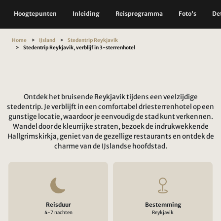
Hoogtepunten
Inleiding
Reisprogramma
Foto's
Det
Home
IJsland
Stedentrip Reykjavik
Stedentrip Reykjavik, verblijf in 3-sterrenhotel
Ontdek het bruisende Reykjavik tijdens een veelzijdige
stedentrip. Je verblijft in een comfortabel driesterrenhotel op een
gunstige locatie, waardoor je eenvoudig de stad kunt verkennen.
Wandel door de kleurrijke straten, bezoek de indrukwekkende
Hallgrimskirkja, geniet van de gezellige restaurants en ontdek de
charme van de IJslandse hoofdstad.
Reisduur
Bestemming
4-7 nachten
Reykjavik