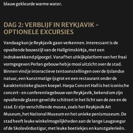
blauw gekleurde warme water.
DAG 2: VERBLIJF IN REYKJAVIK -
OPTIONELE EXCURSIES
Vandaag kun je Reykjavik gaan verkennen. Interessant is de
opvallende bouwstijl van de Hallgrimskirkja, met een
indrukwekkend pijporgel. Vanaf het uitkijkplatform van het fraai
vormgegeven Perlan gebouw heb je mooi uitzicht over de stad.
Binnen vind je interactieve tentoonstellingen over de IJslandse
natuur, een kunstmatige ijsgrot en een restaurant onder de
karakteristieke glazen koepel. Harpa Concert Hall is het iconische
concert- en conferentiegebouw van Reykjavik, bekend om zijn
opvallende glazen gevel die schittert in het licht van de zee en de
stad. Er zijn verschillende musea, zoals het Reykjavik Art
Museum, het National Museum en het unieke penismuseum. De
stad heeft leuke winkelmogelijkheden aan de lange Laugavegur
of de Skolavördustigur, met leuke boetiekjes en kunstgalerieën.