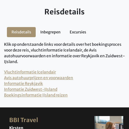
Reisdetails
Reisdetails
Inbegrepen
Excursies
Klik op onderstaande links voor details over het boekingsproces
voor deze reis, vluchtinformatie Icelandair, de Avis
autohuurvoorwaarden en informatie over Reykjavik en Zuidwest-
IJsland.
Vluchtinformatie Icelandair
Avis autohuurprijzen en voorwaarden
Informatie Reykjavik
Informatie Zuidwest-IJsland
Boekingsinformatie IJsland reizen
BBI Travel
Kirsten