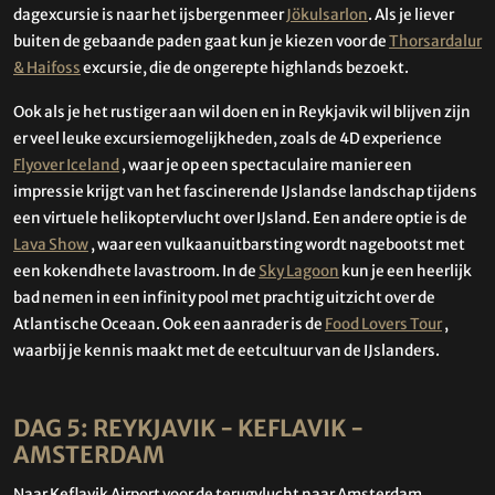
dagexcursie is naar het ijsbergenmeer
Jökulsarlon
. Als je liever
buiten de gebaande paden gaat kun je kiezen voor de
Thorsardalur
& Haifoss
excursie, die de ongerepte highlands bezoekt.
Ook als je het rustiger aan wil doen en in Reykjavik wil blijven zijn
er veel leuke excursiemogelijkheden, zoals de 4D experience
Flyover Iceland
, waar je op een spectaculaire manier een
impressie krijgt van het fascinerende IJslandse landschap tijdens
een virtuele helikoptervlucht over IJsland. Een andere optie is de
Lava Show
, waar een vulkaanuitbarsting wordt nagebootst met
een kokendhete lavastroom. In de
Sky Lagoon
kun je een heerlijk
bad nemen in een infinity pool met prachtig uitzicht over de
Atlantische Oceaan. Ook een aanrader is de
Food Lovers Tour
,
waarbij je kennis maakt met de eetcultuur van de IJslanders.
DAG 5: REYKJAVIK - KEFLAVIK -
AMSTERDAM
Naar Keflavik Airport voor de terugvlucht naar Amsterdam.