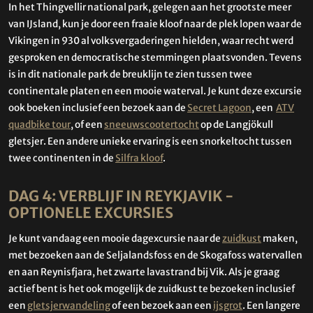
In het Thingvellir national park, gelegen aan het grootste meer
van IJsland, kun je door een fraaie kloof naar de plek lopen waar de
Vikingen in 930 al volksvergaderingen hielden, waar recht werd
gesproken en democratische stemmingen plaatsvonden. Tevens
is in dit nationale park de breuklijn te zien tussen twee
continentale platen en een mooie waterval. Je kunt deze excursie
ook boeken inclusief een bezoek aan de
Secret Lagoon
, een
ATV
quadbike tour
, of een
sneeuwscootertocht
op de Langjökull
gletsjer. Een andere unieke ervaring is een snorkeltocht tussen
twee continenten in de
Silfra kloof
.
DAG 4: VERBLIJF IN REYKJAVIK -
OPTIONELE EXCURSIES
Je kunt vandaag een mooie dagexcursie naar de
zuidkust
maken,
met bezoeken aan de Seljalandsfoss en de Skogafoss watervallen
en aan Reynisfjara, het zwarte lavastrand bij Vik. Als je graag
actief bent is het ook mogelijk de zuidkust te bezoeken inclusief
een
gletsjerwandeling
of een bezoek aan een
ijsgrot
. Een langere