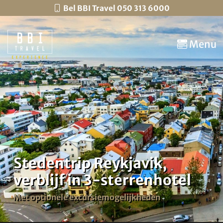
Bel BBI Travel 050 313 6000
Menu
Stedentrip Reykjavik,
verblijf in 3-sterrenhotel
Met optionele excursiemogelijkheden