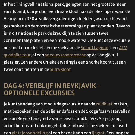
In het Thingvellir national park, gelegen aan het grootste meer
van IJsland, kun je door een fraaie kloof naar de plek lopen waar de
Vikingen in 930 al volksvergaderingen hielden, waar recht werd
gesproken en democratische stemmingen plaatsvonden. Tevens
is in dit nationale park de breuklijn te zien tussen twee
continentale platen en een mooie waterval. Je kunt deze excursie
ook boeken inclusief een bezoek aan de
Secret Lagoon
, een
ATV
quadbike tour
, of een
sneeuwscootertocht
op de Langjökull
gletsjer. Een andere unieke ervaring is een snorkeltocht tussen
twee continenten in de
Silfra kloof
.
DAG 4: VERBLIJF IN REYKJAVIK -
OPTIONELE EXCURSIES
Je kunt vandaag een mooie dagexcursie naar de
zuidkust
maken,
met bezoeken aan de Seljalandsfoss en de Skogafoss watervallen
en aan Reynisfjara, het zwarte lavastrand bij Vik. Als je graag
actief bent is het ook mogelijk de zuidkust te bezoeken inclusief
een
gletsjerwandeling
of een bezoek aan een
ijsgrot
. Een langere