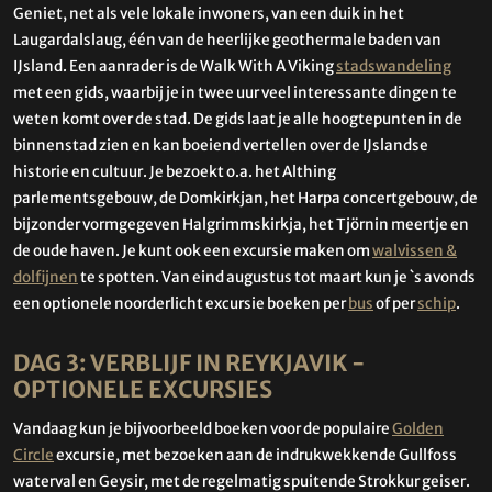
Geniet, net als vele lokale inwoners, van een duik in het
Laugardalslaug, één van de heerlijke geothermale baden van
IJsland. Een aanrader is de Walk With A Viking
stadswandeling
met een gids, waarbij je in twee uur veel interessante dingen te
weten komt over de stad. De gids laat je alle hoogtepunten in de
binnenstad zien en kan boeiend vertellen over de IJslandse
historie en cultuur. Je bezoekt o.a. het Althing
parlementsgebouw, de Domkirkjan, het Harpa concertgebouw, de
bijzonder vormgegeven Halgrimmskirkja, het Tjörnin meertje en
de oude haven. Je kunt ook een excursie maken om
walvissen &
dolfijnen
te spotten. Van eind augustus tot maart kun je `s avonds
een optionele noorderlicht excursie boeken per
bus
of per
schip
.
DAG 3: VERBLIJF IN REYKJAVIK -
OPTIONELE EXCURSIES
Vandaag kun je bijvoorbeeld boeken voor de populaire
Golden
Circle
excursie, met bezoeken aan de indrukwekkende Gullfoss
waterval en Geysir, met de regelmatig spuitende Strokkur geiser.