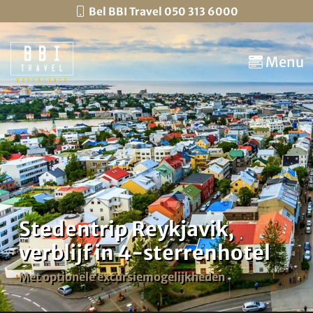
Bel BBI Travel 050 313 6000
Menu
Stedentrip Reykjavik,
verblijf in 4-sterrenhotel
Met optionele excursiemogelijkheden