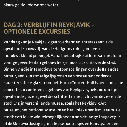
blauw gekleurde warme water.
DAG 2: VERBLIJF IN REYKJAVIK -
OPTIONELE EXCURSIES
Vandaag kun je Reykjavik gaan verkennen. Interessant is de
opvallende bouwstijl van de Hallgrimskirkja, met een
indrukwekkend pijporgel. Vanaf het uitkijkplatform van het fraai
vormgegeven Perlan gebouw heb je mooi uitzicht over de stad.
Binnen vind je interactieve tentoonstellingen over de IJslandse
natuur, een kunstmatige ijsgrot en een restaurant onder de
karakteristieke glazen koepel. Harpa Concert Hall is het iconische
concert- en conferentiegebouw van Reykjavik, bekend om zijn
opvallende glazen gevel die schittert in het licht van de zee en de
stad. Er zijn verschillende musea, zoals het Reykjavik Art
Museum, het National Museum en het unieke penismuseum. De
stad heeft leuke winkelmogelijkheden aan de lange Laugavegur
of de Skolavördustigur, met leuke boetiekjes en kunstgalerieën.