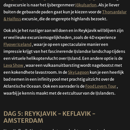
dagexcursie is naar het ijsbergenmeer
Jökulsarlon
. Als je liever
buiten de gebaande paden gaat kun je kiezen voor de
Thorsardalur
& Haifoss
excursie, die de ongerepte highlands bezoekt.
Ook als je het rustiger aan wil doen en in Reykjavik wil blijven zijn
er veel leuke excursiemogelijkheden, zoals de 4D experience
Flyover Iceland
, waar je op een spectaculaire manier een
impressie krijgt van het fascinerende IJslandse landschap tijdens
een virtuele helikoptervlucht over IJsland. Een andere optie is de
Lava Show
, waar een vulkaanuitbarsting wordt nagebootst met
een kokendhete lavastroom. In de
Sky Lagoon
kun je een heerlijk
bad nemen in een infinity pool met prachtig uitzicht over de
Atlantische Oceaan. Ook een aanrader is de
Food Lovers Tour
,
waarbij je kennis maakt met de eetcultuur van de IJslanders.
DAG 5: REYKJAVIK - KEFLAVIK -
AMSTERDAM