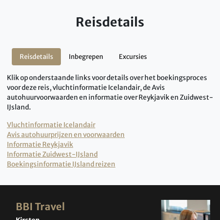
Reisdetails
Reisdetails
Inbegrepen
Excursies
Klik op onderstaande links voor details over het boekingsproces
voor deze reis, vluchtinformatie Icelandair, de Avis
autohuurvoorwaarden en informatie over Reykjavik en Zuidwest-
IJsland.
Vluchtinformatie Icelandair
Avis autohuurprijzen en voorwaarden
Informatie Reykjavik
Informatie Zuidwest-IJsland
Boekingsinformatie IJsland reizen
BBI Travel