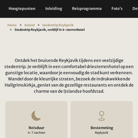
Hoogtepunten
Inleiding
Reisprogramma
Foto's
Det
Home
IJsland
Stedentrip Reykjavik
Stedentrip Reykjavik, verblijf in 4-sterrenhotel
Ontdek het bruisende Reykjavik tijdens een veelzijdige
stedentrip. Je verblijft in een comfortabel driesterrenhotel op een
gunstige locatie, waardoor je eenvoudig de stad kunt verkennen.
Wandel door de kleurrijke straten, bezoek de indrukwekkende
Hallgrimskirkja, geniet van de gezellige restaurants en ontdek de
charme van de IJslandse hoofdstad.
Reisduur
Bestemming
4-7 nachten
Reykjavik