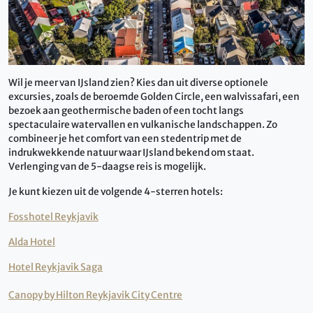
Wil je meer van IJsland zien? Kies dan uit diverse optionele
excursies, zoals de beroemde Golden Circle, een walvissafari, een
bezoek aan geothermische baden of een tocht langs
spectaculaire watervallen en vulkanische landschappen. Zo
combineer je het comfort van een stedentrip met de
indrukwekkende natuur waar IJsland bekend om staat.
Verlenging van de 5-daagse reis is mogelijk.
Je kunt kiezen uit de volgende 4-sterren hotels:
Fosshotel Reykjavik
Alda Hotel
Hotel Reykjavik Saga
Canopy by Hilton Reykjavik City Centre