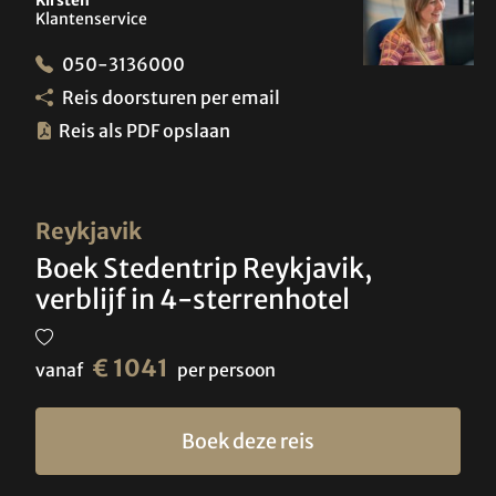
Kirsten
Klantenservice
050-3136000
Reis doorsturen per email
Reis als PDF opslaan
Reykjavik
Boek Stedentrip Reykjavik,
verblijf in 4-sterrenhotel
€ 1041
vanaf
per persoon
Boek deze reis