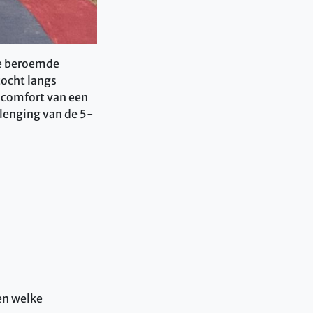
 de beroemde
tocht langs
 comfort van een
lenging van de 5-
en welke