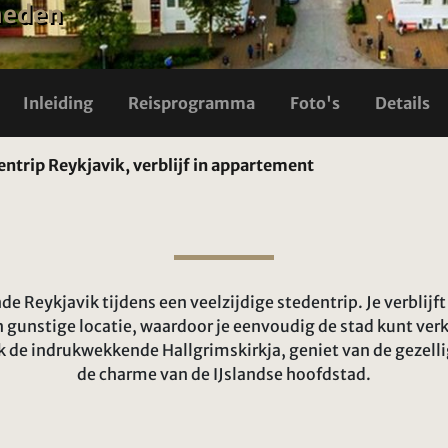
heden
Inleiding
Reisprogramma
Foto's
Details
entrip Reykjavik, verblijf in appartement
e Reykjavik tijdens een veelzijdige stedentrip. Je verblijf
n gunstige locatie, waardoor je eenvoudig de stad kunt ve
ek de indrukwekkende Hallgrimskirkja, geniet van de gezell
de charme van de IJslandse hoofdstad.