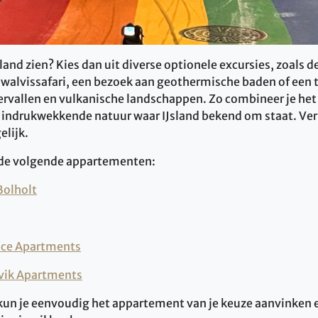
sland zien? Kies dan uit diverse optionele excursies, zoals
n walvissafari, een bezoek aan geothermische baden of een 
ervallen en vulkanische landschappen. Zo combineer je het
 indrukwekkende natuur waar IJsland bekend om staat. Ver
elijk.
t de volgende appartementen:
Bolholt
nce Apartments
vik Apartments
 kun je eenvoudig het appartement van je keuze aanvinken 