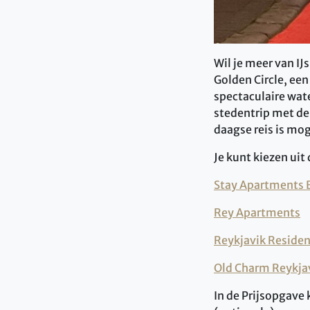
Wil je meer van IJ
Golden Circle, ee
spectaculaire wat
stedentrip met de
daagse reis is mog
Je kunt kiezen ui
Stay Apartments 
Rey Apartments
Reykjavik Reside
Old Charm Reykja
In de Prijsopgave