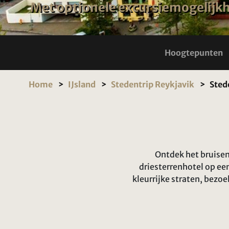
Met optionele excursiemogelijk
Hoogtepunten
Home
IJsland
Stedentrip Reykjavik
Sted
Ontdek het bruisend
driesterrenhotel op ee
kleurrijke straten, bezo