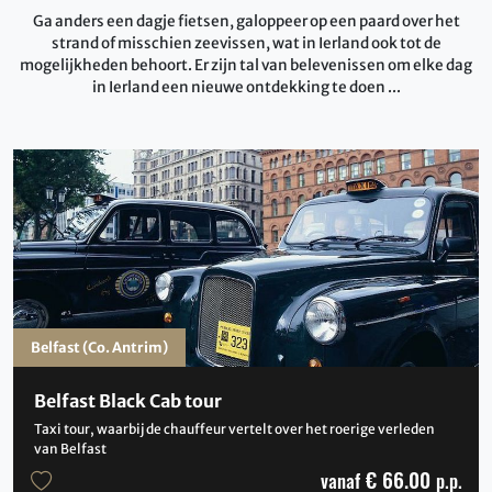
Ga anders een dagje fietsen, galoppeer op een paard over het
strand of misschien zeevissen, wat in Ierland ook tot de
mogelijkheden behoort. Er zijn tal van belevenissen om elke dag
in Ierland een nieuwe ontdekking te doen ...
Belfast (Co. Antrim)
Belfast Black Cab tour
Taxi tour, waarbij de chauffeur vertelt over het roerige verleden
van Belfast
€ 66.00
vanaf
p.p.