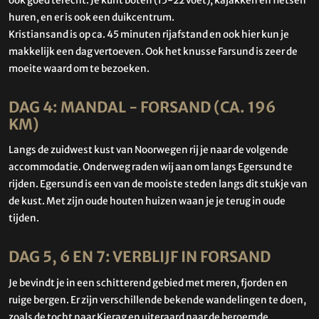
ook goed terecht. Je kunt boten (15-22 voet), kajakken en fietsen
huren, en er is ook een duikcentrum.
Kristiansand is op ca. 45 minuten rijafstand en ook hier kun je
makkelijk een dag vertoeven. Ook het knusse Farsund is zeer de
moeite waard om te bezoeken.
DAG 4: MANDAL - FORSAND (CA. 196
KM)
Langs de zuidwest kust van Noorwegen rij je naar de volgende
accommodatie. Onderweg raden wij aan om langs Egersund te
rijden. Egersund is een van de mooiste steden langs dit stukje van
de kust. Met zijn oude houten huizen waan je je terug in oude
tijden.
DAG 5, 6 EN 7: VERBLIJF IN FORSAND
Je bevindt je in een schitterend gebied met meren, fjorden en
ruige bergen. Er zijn verschillende bekende wandelingen te doen,
zoals de tocht naar Kjerag en uiteraard naar de beroemde