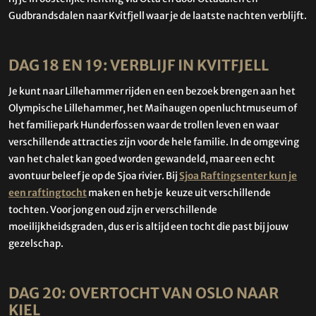
Gudbrandsdalen naar Kvitfjell waar je de laatste nachten verblijft.
DAG 18 EN 19: VERBLIJF IN KVITFJELL
Je kunt naar Lillehammer rijden en een bezoek brengen aan het
Olympische Lillehammer, het Maihaugen openluchtmuseum of
het familiepark Hunderfossen waar de trollen leven en waar
verschillende attracties zijn voor de hele familie. In de omgeving
van het chalet kan goed worden gewandeld, maar een echt
avontuur beleef je op de Sjoa rivier. Bij
Sjoa Raftingsenter kun je
een raftingtocht
maken en heb je keuze uit verschillende
tochten. Voor jong en oud zijn er verschillende
moeilijkheidsgraden, dus er is altijd een tocht die past bij jouw
gezelschap.
DAG 20: OVERTOCHT VAN OSLO NAAR
KIEL