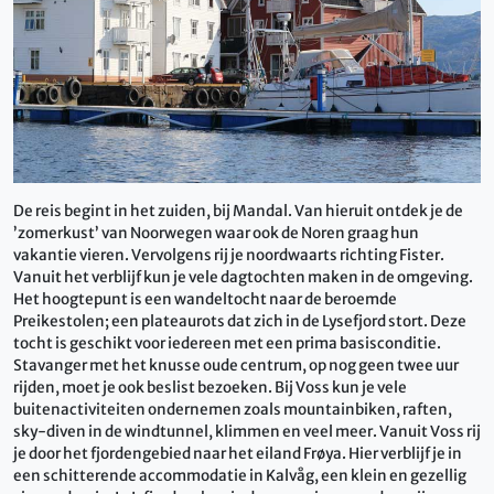
De reis begint in het zuiden, bij Mandal. Van hieruit ontdek je de
’zomerkust’ van Noorwegen waar ook de Noren graag hun
vakantie vieren. Vervolgens rij je noordwaarts richting Fister.
Vanuit het verblijf kun je vele dagtochten maken in de omgeving.
Het hoogtepunt is een wandeltocht naar de beroemde
Preikestolen; een plateaurots dat zich in de Lysefjord stort. Deze
tocht is geschikt voor iedereen met een prima basisconditie.
Stavanger met het knusse oude centrum, op nog geen twee uur
rijden, moet je ook beslist bezoeken. Bij Voss kun je vele
buitenactiviteiten ondernemen zoals mountainbiken, raften,
sky-diven in de windtunnel, klimmen en veel meer. Vanuit Voss rij
je door het fjordengebied naar het eiland Frøya. Hier verblijf je in
een schitterende accommodatie in Kalvåg, een klein en gezellig