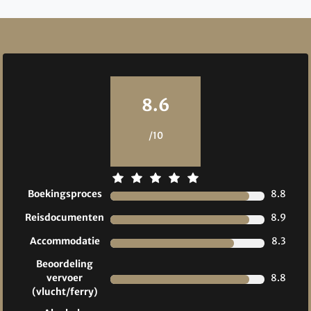
Reviews
8.6
/10
Boekingsproces
8.8
Reisdocumenten
8.9
Accommodatie
8.3
Beoordeling
vervoer
8.8
(vlucht/ferry)