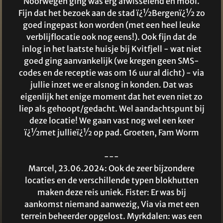
Noorwegen ging was erg afwisselend en mooi.
Fijn dat het bezoek aan de stad ï¿½Bergenï¿½ zo
goed ingepast kon worden (met een heel leuke
verblijflocatie ook nog eens!). Ook fijn dat de
inlog in het laatste huisje bij Kvitfjell - wat niet
goed ging aanvankelijk (we kregen geen SMS-
codes en de receptie was om 16 uur al dicht) - via
jullie inzet we er alsnog in konden. Dat was
eigenlijk het enige moment dat het even niet zo
liep als gehoopt/gedacht. Wel aandachtspunt bij
deze locatie! We gaan vast nog wel een keer
ï¿½met jullieï¿½ op pad. Groeten, Fam Worm
---
Marcel, 23.06.2024: Ook de zeer bijzondere
locaties en de verschillende typen blokhutten
maken deze reis uniek. Fister: Er was bij
aankomst niemand aanwezig, Via via met een
terrein beheerder opgelost. Myrkdalen: was een