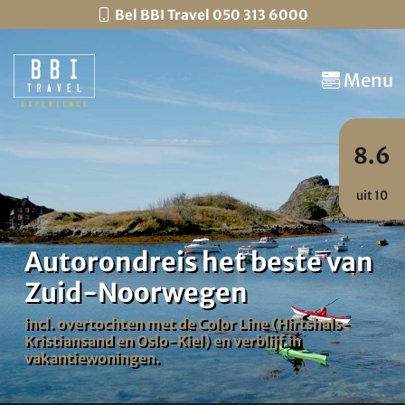
Bel BBI Travel 050 313 6000
Menu
8.6
uit 10
Autorondreis het beste van
Zuid-Noorwegen
incl. overtochten met de Color Line (Hirtshals-
Kristiansand en Oslo-Kiel) en verblijf in
vakantiewoningen.