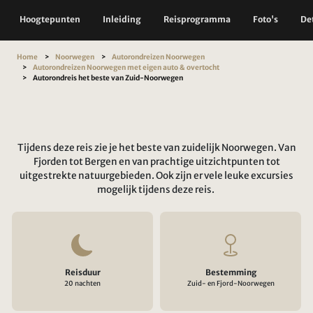
Hoogtepunten
Inleiding
Reisprogramma
Foto's
Det
Home
Noorwegen
Autorondreizen Noorwegen
Autorondreizen Noorwegen met eigen auto & overtocht
Autorondreis het beste van Zuid-Noorwegen
Tijdens deze reis zie je het beste van zuidelijk Noorwegen. Van
Fjorden tot Bergen en van prachtige uitzichtpunten tot
uitgestrekte natuurgebieden. Ook zijn er vele leuke excursies
mogelijk tijdens deze reis.
Reisduur
Bestemming
20 nachten
Zuid- en Fjord-Noorwegen