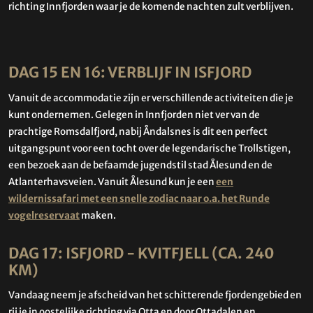
richting Innfjorden waar je de komende nachten zult verblijven.
DAG 15 EN 16: VERBLIJF IN ISFJORD
Vanuit de accommodatie zijn er verschillende activiteiten die je
kunt ondernemen. Gelegen in Innfjorden niet ver van de
prachtige Romsdalfjord, nabij Åndalsnes is dit een perfect
uitgangspunt voor een tocht over de legendarische Trollstigen,
een bezoek aan de befaamde jugendstil stad Ålesund en de
Atlanterhavsveien. Vanuit Ålesund kun je een
een
wildernissafari met een snelle zodiac naar o.a. het Runde
vogelreservaat
maken.
DAG 17: ISFJORD - KVITFJELL (CA. 240
KM)
Vandaag neem je afscheid van het schitterende fjordengebied en
rij je in oostelijke richting via Otta en door Ottadalen en