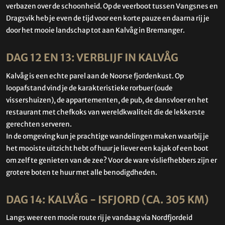
verbazen over de schoonheid. Op de veerboot tussen Vangsnes en
Dragsvik heb je even de tijd voor een korte pauze en daarna rij je
door het mooie landschap tot aan Kalvåg in Bremanger.
DAG 12 EN 13: VERBLIJF IN KALVÅG
Kalvåg is een echte parel aan de Noorse fjordenkust. Op
loopafstand vind je de karakteristieke rorbuer (oude
vissershuizen), de appartementen, de pub, de dansvloer en het
restaurant met chefkoks van wereldkwaliteit die de lekkerste
gerechten serveren.
In de omgeving kun je prachtige wandelingen maken waarbij je
het mooiste uitzicht hebt of huur je liever een kajak of een boot
om zelf te genieten van de zee? Voor de ware visliefhebbers zijn er
grotere boten te huur met alle benodigdheden.
DAG 14: KALVÅG - ISFJORD (CA. 305 KM)
Langs weer een mooie route rij je vandaag via Nordfjordeid