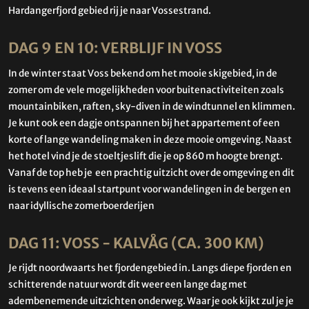
Hardangerfjord gebied rij je naar Vossestrand.
DAG 9 EN 10: VERBLIJF IN VOSS
In de winter staat Voss bekend om het mooie skigebied, in de
zomer om de vele mogelijkheden voor buitenactiviteiten zoals
mountainbiken, raften, sky-diven in de windtunnel en klimmen.
Je kunt ook een dagje ontspannen bij het appartement of een
korte of lange wandeling maken in deze mooie omgeving. Naast
het hotel vind je de stoeltjeslift die je op 860 m hoogte brengt.
Vanaf de top heb je een prachtig uitzicht over de omgeving en dit
is tevens een ideaal startpunt voor wandelingen in de bergen en
naar idyllische zomerboerderijen
DAG 11: VOSS - KALVÅG (CA. 300 KM)
Je rijdt noordwaarts het fjordengebied in. Langs diepe fjorden en
schitterende natuur wordt dit weer een lange dag met
adembenemende uitzichten onderweg. Waar je ook kijkt zul je je