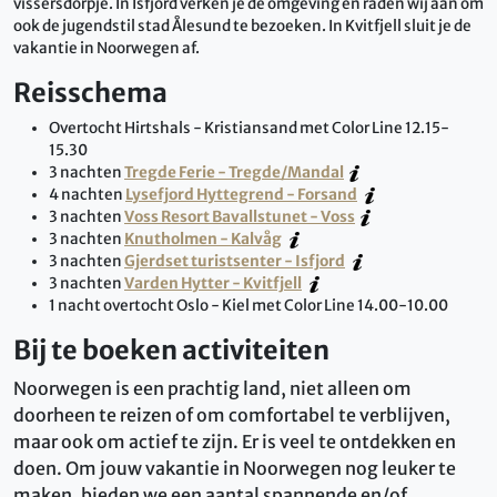
vissersdorpje. In Isfjord verken je de omgeving en raden wij aan om
ook de jugendstil stad Ålesund te bezoeken. In Kvitfjell sluit je de
vakantie in Noorwegen af.
Reisschema
Overtocht Hirtshals - Kristiansand met Color Line 12.15-
15.30
3 nachten
Tregde Ferie - Tregde/Mandal
4 nachten
Lysefjord Hyttegrend - Forsand
3 nachten
Voss Resort Bavallstunet - Voss
3 nachten
Knutholmen - Kalvåg
3 nachten
Gjerdset turistsenter - Isfjord
3 nachten
Varden Hytter - Kvitfjell
1 nacht overtocht Oslo - Kiel met Color Line 14.00-10.00
Bij te boeken activiteiten
Noorwegen is een prachtig land, niet alleen om
doorheen te reizen of om comfortabel te verblijven,
maar ook om actief te zijn. Er is veel te ontdekken en
doen. Om jouw vakantie in Noorwegen nog leuker te
maken, bieden we een aantal spannende en/of