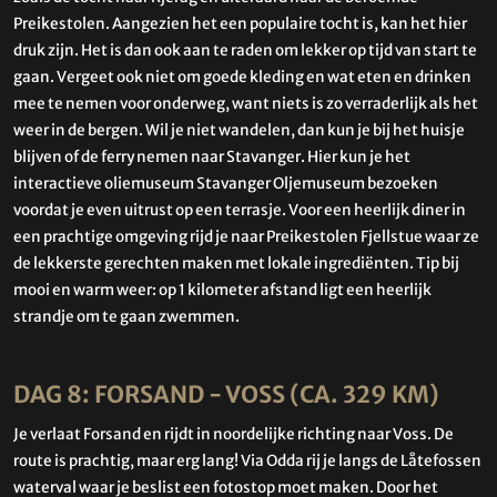
Preikestolen. Aangezien het een populaire tocht is, kan het hier
druk zijn. Het is dan ook aan te raden om lekker op tijd van start te
gaan. Vergeet ook niet om goede kleding en wat eten en drinken
mee te nemen voor onderweg, want niets is zo verraderlijk als het
weer in de bergen. Wil je niet wandelen, dan kun je bij het huisje
blijven of de ferry nemen naar Stavanger. Hier kun je het
interactieve oliemuseum Stavanger Oljemuseum bezoeken
voordat je even uitrust op een terrasje. Voor een heerlijk diner in
een prachtige omgeving rijd je naar Preikestolen Fjellstue waar ze
de lekkerste gerechten maken met lokale ingrediënten. Tip bij
mooi en warm weer: op 1 kilometer afstand ligt een heerlijk
strandje om te gaan zwemmen.
DAG 8: FORSAND - VOSS (CA. 329 KM)
Je verlaat Forsand en rijdt in noordelijke richting naar Voss. De
route is prachtig, maar erg lang! Via Odda rij je langs de Låtefossen
waterval waar je beslist een fotostop moet maken. Door het