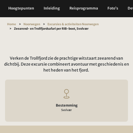
Hoogtepunten
Inleiding
Reisprogramma
Foto's
Det
Home
Noorwegen
Excursies & activiteiten Noorwegen
Zeearend- en Trollfjordsafari per RIB-boot, Svolvær
Verken de Trollfjord zie de prachtige witstaart zeearend van
dichtbij. Deze excursie combineert avontuur met geschiedenis en
het heden van het fjord.
Bestemming
Svolvær