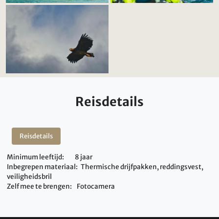
Reisdetails
Reisdetails
Minimum leeftijd: 8 jaar
Inbegrepen materiaal:
Thermisch
e
drijfpakken, reddingsvest,
veiligheidsbril
Zelf mee te brengen: Fotocamera