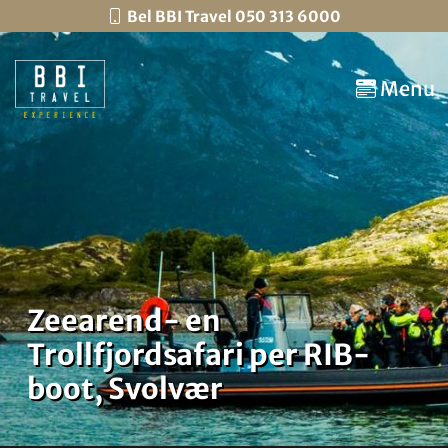
Bel BBI Travel 050 313 6000
Menu
Zeearend- en
Trollfjordsafari per RIB-
boot, Svolvær