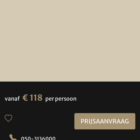
€ 118
vanaf
per persoon
PRIJSAANVRAAG
050-3136000