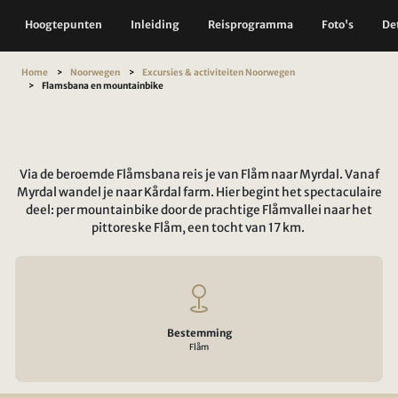
Hoogtepunten
Inleiding
Reisprogramma
Foto's
Det
Home
Noorwegen
Excursies & activiteiten Noorwegen
Flamsbana en mountainbike
Via de beroemde Flåmsbana reis je van Flåm naar Myrdal. Vanaf
Myrdal wandel je naar Kårdal farm. Hier begint het spectaculaire
deel: per mountainbike door de prachtige Flåmvallei naar het
pittoreske Flåm, een tocht van 17 km.
Bestemming
Flåm