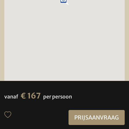
€ 167
vanaf
per persoon
PRIJSAANVRAAG