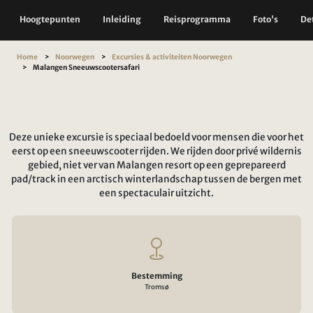
Hoogtepunten
Inleiding
Reisprogramma
Foto's
Det
Home
Noorwegen
Excursies & activiteiten Noorwegen
Malangen Sneeuwscootersafari
Deze unieke excursie is speciaal bedoeld voor mensen die voor het
eerst op een sneeuwscooter rijden. We rijden door privé wildernis
gebied, niet ver van Malangen resort op een geprepareerd
pad/track in een arctisch winterlandschap tussen de bergen met
een spectaculair uitzicht.
Bestemming
Tromsø