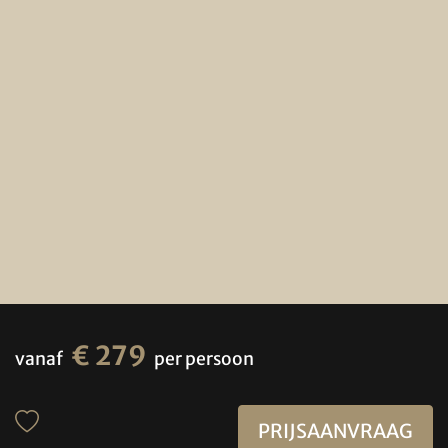
€ 279
vanaf
per persoon
PRIJSAANVRAAG