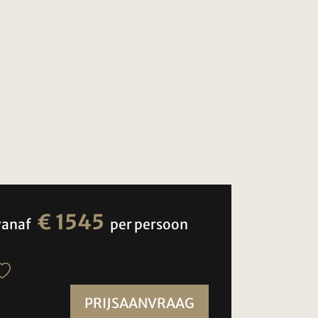
€ 1545
vanaf
per persoon
PRIJSAANVRAAG