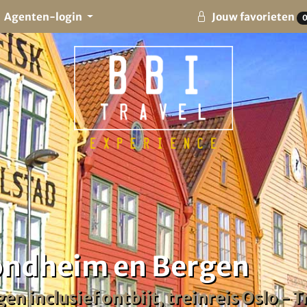
Agenten-login
Jouw favorieten
rondheim en Bergen
en inclusief ontbijt, treinreis Oslo -