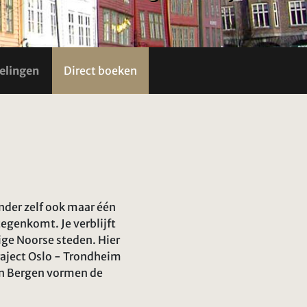
elingen
Direct boeken
nder zelf ook maar één
egenkomt. Je verblijft
ige Noorse steden. Hier
raject Oslo - Trondheim
 en Bergen vormen de