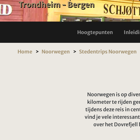
Trondheim - Bergen
Hoogtepunten
Inleid
Home
Noorwegen
Stedentrips Noorwegen
Noorwegen is op diver
kilometer te rijden g
tijdens deze reis in c
vind je vele interessa
over het Dovrefjell