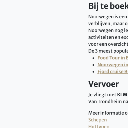
Bij te boe
Noorwegen is een 
verblijven, maar o
Noorwegen nog leu
activiteiten en ex
voor een overzicht 
De 3 meest populai
Food Tour in 
Noorwegen in
Fjord cruise
Vervoer
Je vliegt met
KLM
Van Trondheim naa
Meer informatie o
Schepen
Huttypen