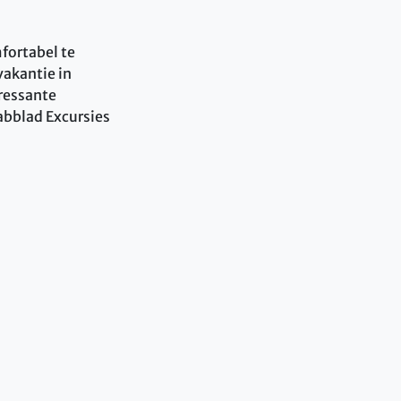
fortabel te
vakantie in
ressante
tabblad Excursies