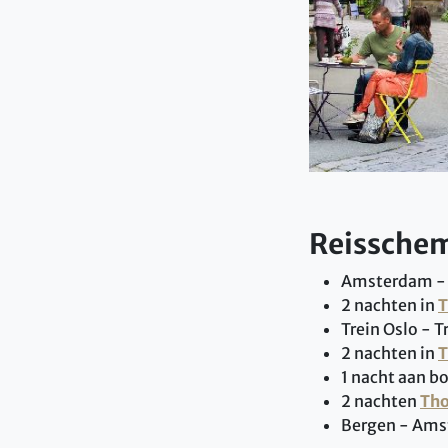
Reissche
Amsterdam - 
2 nachten in
T
Trein Oslo - 
2 nachten in
T
1 nacht aan b
2 nachten
Tho
Bergen - Ams