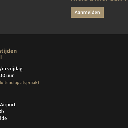
Aanmelden
tijden
l
/m vrijdag
00 uur
luitend op afspraak)
Airport
8b
lde