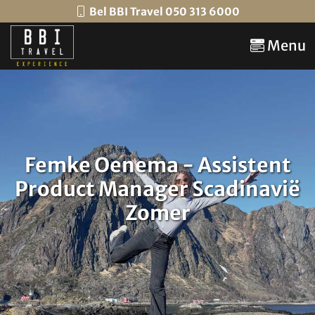
Bel BBI Travel 050 313 6000
Menu
Femke Oenema - Assistent
Product Manager Scadinavië
Zomer