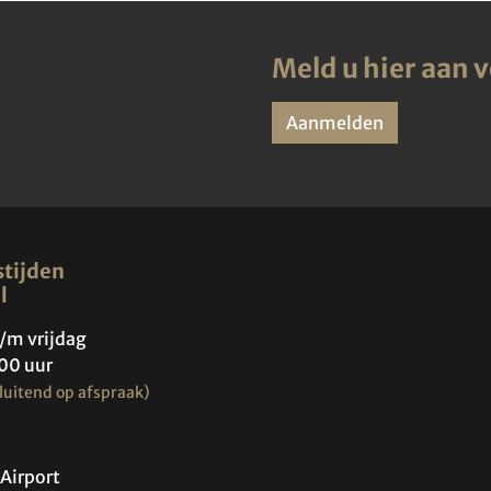
Meld u hier aan 
Aanmelden
tijden
l
/m vrijdag
00 uur
luitend op afspraak)
Airport