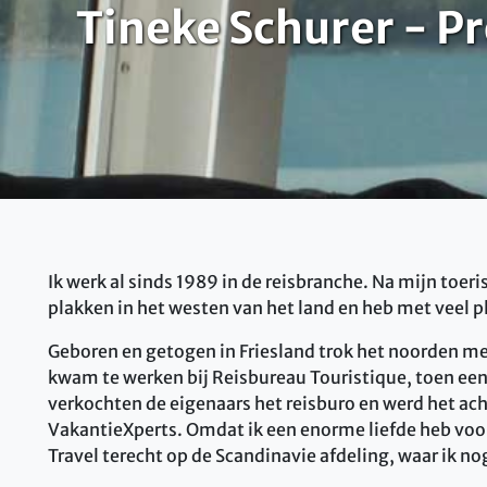
Tineke Schurer - 
Ik werk al sinds 1989 in de reisbranche. Na mijn toer
plakken in het westen van het land en heb met veel pl
Geboren en getogen in Friesland trok het noorden me
kwam te werken bij Reisbureau Touristique, toen een b
verkochten de eigenaars het reisburo en werd het a
VakantieXperts. Omdat ik een enorme liefde heb voor
Travel terecht op de Scandinavie afdeling, waar ik no