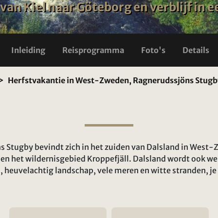
 van Kiel naar Göteborg en verblijf in
Inleiding
Reisprogramma
Foto's
Details
Herfstvakantie in West-Zweden, Ragnerudssjöns Stugb
 Stugby bevindt zich in het zuiden van Dalsland in West-Z
en het wildernisgebied Kroppefjäll. Dalsland wordt ook wel
heuvelachtig landschap, vele meren en witte stranden, je 