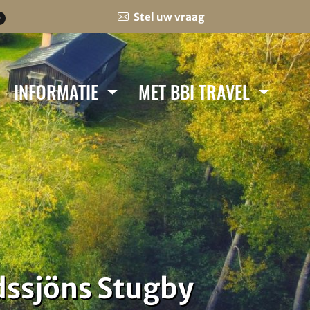
Stel uw vraag
0
INFORMATIE
MET BBI TRAVEL
dssjöns Stugby