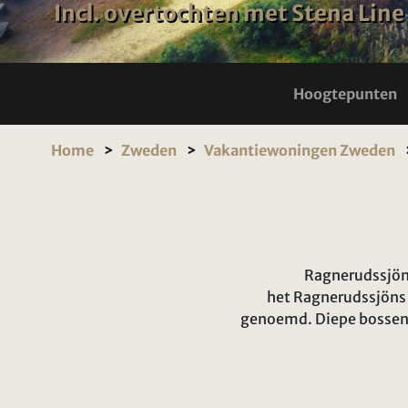
Incl. overtochten met Stena Line
Hoogtepunten
Home
Zweden
Vakantiewoningen Zweden
Ragnerudssjöns
het Ragnerudssjöns 
genoemd. Diepe bossen, 