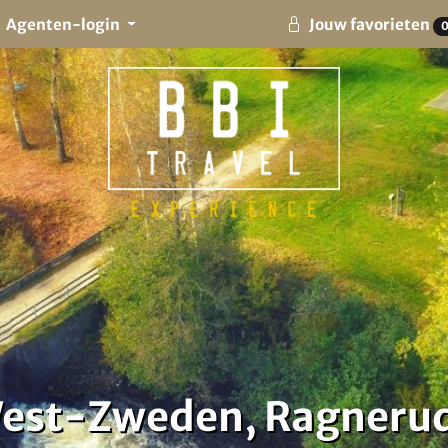
Agenten-login
Jouw favorieten
West-Zweden, Ragneru