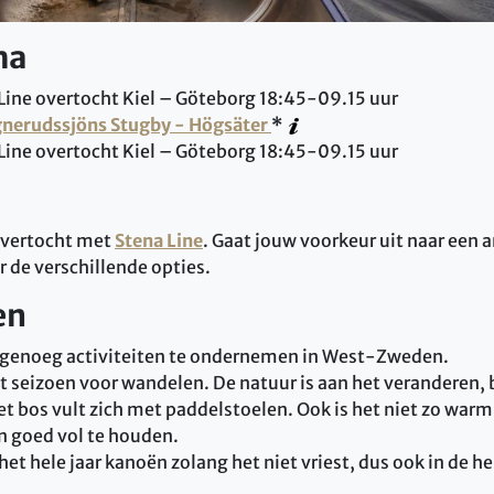
ma
 Line overtocht Kiel – Göteborg 18:45-09.15 uur
nerudssjöns Stugby - Högsäter
*
 Line overtocht Kiel – Göteborg 18:45-09.15 uur
overtocht met
Stena Line
. Gaat jouw voorkeur uit naar een 
 de verschillende opties.
en
 er genoeg activiteiten te ondernemen in West-Zweden.
ct seizoen voor wandelen. De natuur is aan het veranderen,
t bos vult zich met paddelstoelen. Ook is het niet zo warm
 goed vol te houden.
et hele jaar kanoën zolang het niet vriest, dus ook in de her