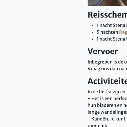
Reissche
1 nacht Stena
5 nachten
Rag
1 nacht Stena
Vervoer
Inbegrepen is de 
Vraag ons dan naar
Activiteit
In de herfst zijn
- Het is een perfe
hun bladeren en he
lange wandelingen
- Kanoën. Je kunt h
mogelijk.