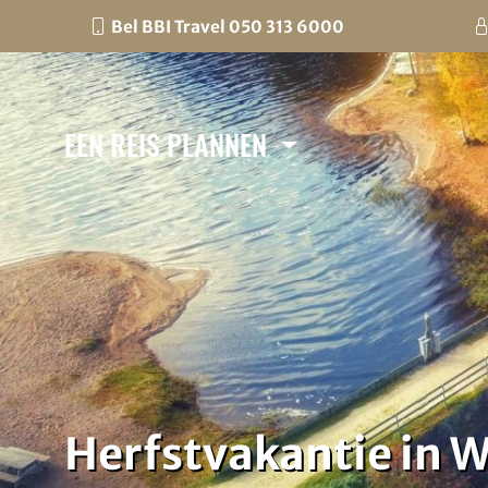
Bel BBI Travel 050 313 6000
EEN REIS PLANNEN
Herfstvakantie in 