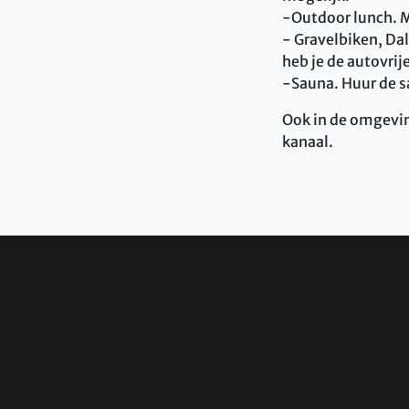
-Outdoor lunch. M
- Gravelbiken, Dal
heb je de autovrij
-Sauna. Huur de s
Ook in de omgeving
kanaal.