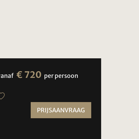
€ 720
vanaf
per persoon
PRIJSAANVRAAG