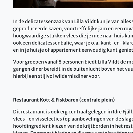
In de delicatessenzaak van Lilla Vildt kun je van al
geproduceerde kazen, voortreffelijke jam en een royal
hoogwaardige stukken vlees die je mee naar huis kunt 
ook een delicatessenbalie, waar je o.a. kant-en-kla
en in je huisje of appartement eenvoudig kunt geniet
Voor groepen vanaf 8 personen biedt Lilla Vildt de 
gangen diner bereidt in de buitenlucht boven het vuu
hierbij een stijlvol wildernisdiner voor.
Restaurant Kött & Fiskbaren (centrale plein)
Dit restaurant is ook erg centraal gelegen in Idre Fjäll
vlees- en visselecties (op aanbevelingen van de slage
hoofdingrediënt kiezen van de krijtborden in het re
kiezen. Daarnaast bieden ze diverse vaste hoofdger