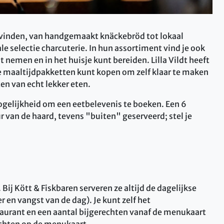
les vinden, van handgemaakt knäckebröd tot lokaal
e selectie charcuterie. In hun assortiment vind je ook
nemen en in het huisje kunt bereiden. Lilla Vildt heeft
re maaltijdpakketten kunt kopen om zelf klaar te maken
en van echt lekker eten.
mogelijkheid om een eetbelevenis te boeken. Een 6
r van de haard, tevens "buiten" geserveerd; stel je
. Bij Kött & Fiskbaren serveren ze altijd de dagelijkse
r en vangst van de dag). Je kunt zelf het
staurant en een aantal bijgerechten vanaf de menukaart
echten op de menukaart.