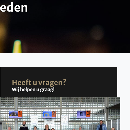
weden
Heeft u vragen?
Wij helpen u graag!