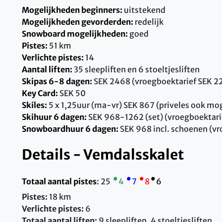
Mogelijkheden beginners:
uitstekend
Mogelijkheden gevorderden:
redelijk
Snowboard mogelijkheden:
goed
Pistes:
51 km
Verlichte pistes:
14
Aantal liften:
35 sleepliften en 6 stoeltjesliften
Skipas 6-8 dagen:
SEK 2468 (vroegboektarief SEK 22
Key Card:
SEK 50
Skiles:
5 x 1,25uur (ma-vr) SEK 867 (priveles ook mog
Skihuur 6 dagen:
SEK 968-1262 (set) (vroegboektarie
Snowboardhuur 6 dagen:
SEK 968 incl. schoenen (vr
Details - Vemdalsskalet
•
•
•
•
Totaal aantal pistes
:
25
4
7
8
6
Pistes:
18 km
Verlichte pistes:
6
Totaal aantal liften:
9 sleepliften, 4 stoeltjesliften