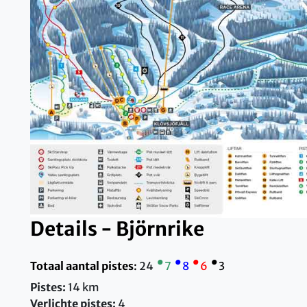
Details - Björnrike
•
•
•
•
Totaal aantal pistes
:
24
7
8
6
3
Pistes:
14 km
Verlichte pistes:
4