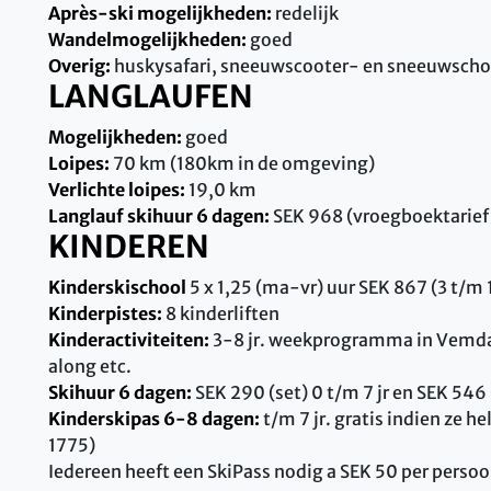
Après-ski mogelijkheden:
redelijk
Wandelmogelijkheden:
goed
Overig:
huskysafari, sneeuwscooter- en sneeuwscho
LANGLAUFEN
Mogelijkheden:
goed
Loipes:
70 km (180km in de omgeving)
Verlichte loipes:
19,0 km
Langlauf skihuur 6 dagen:
SEK 968 (vroegboektarief
KINDEREN
Kinderskischool
5 x 1,25 (ma-vr) uur SEK 867 (3 t/m 1
Kinderpistes:
8 kinderliften
Kinderactiviteiten:
3-8 jr. weekprogramma in Vemdals
along etc.
Skihuur 6 dagen:
SEK 290 (set) 0 t/m 7 jr en SEK 546 (
Kinderskipas 6-8 dagen:
t/m 7 jr. gratis indien ze h
1775)
Iedereen heeft een SkiPass nodig a SEK 50 per persoo