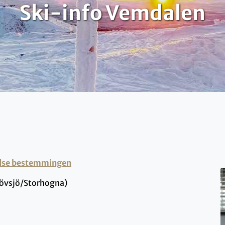
Ski-info Vemdalen
edse bestemmingen
lövsjö/Storhogna)