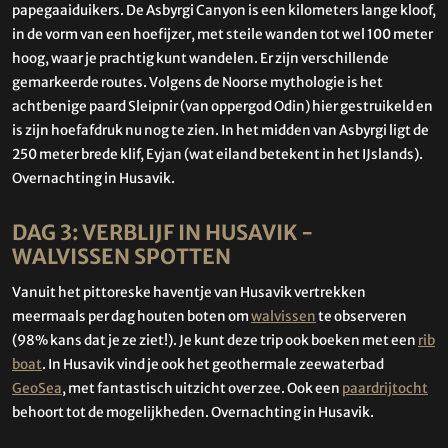
papegaaiduikers. De Asbyrgi Canyon is een kilometers lange kloof,
in de vorm van een hoefijzer, met steile wanden tot wel 100 meter
hoog, waar je prachtig kunt wandelen. Er zijn verschillende
gemarkeerde routes. Volgens de Noorse mythologie is het
achtbenige paard Sleipnir (van oppergod Odin) hier gestruikeld en
is zijn hoefafdruk nu nog te zien. In het midden van Asbyrgi ligt de
250 meter brede klif, Eyjan (wat eiland betekent in het IJslands).
Overnachting in Husavik.
DAG 3: VERBLIJF IN HUSAVIK -
WALVISSEN SPOTTEN
Vanuit het pittoreske haventje van Husavik vertrekken
meermaals per dag houten boten om
walvissen
te observeren
(98% kans dat je ze ziet!). Je kunt deze trip ook boeken met een
rib
boat
. In Husavik vind je ook het geothermale zeewaterbad
GeoSea
, met fantastisch uitzicht over zee. Ook een
paardrijtocht
behoort tot de mogelijkheden. Overnachting in Husavik.