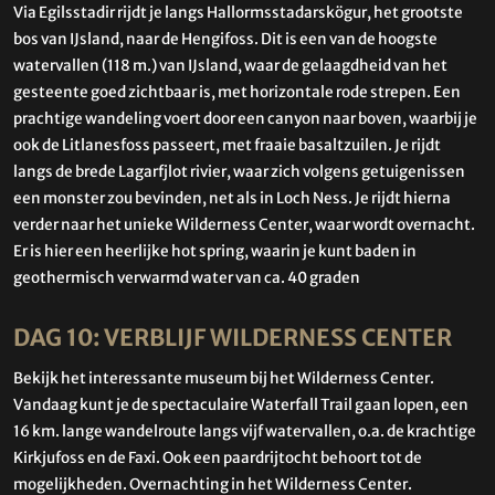
Via Egilsstadir rijdt je langs Hallormsstadarskögur, het grootste
bos van IJsland, naar de Hengifoss. Dit is een van de hoogste
watervallen (118 m.) van IJsland, waar de gelaagdheid van het
gesteente goed zichtbaar is, met horizontale rode strepen. Een
prachtige wandeling voert door een canyon naar boven, waarbij je
ook de Litlanesfoss passeert, met fraaie basaltzuilen. Je rijdt
langs de brede Lagarfjlot rivier, waar zich volgens getuigenissen
een monster zou bevinden, net als in Loch Ness. Je rijdt hierna
verder naar het unieke Wilderness Center, waar wordt overnacht.
Er is hier een heerlijke hot spring, waarin je kunt baden in
geothermisch verwarmd water van ca. 40 graden
DAG 10: VERBLIJF WILDERNESS CENTER
Bekijk het interessante museum bij het Wilderness Center.
Vandaag kunt je de spectaculaire Waterfall Trail gaan lopen, een
16 km. lange wandelroute langs vijf watervallen, o.a. de krachtige
Kirkjufoss en de Faxi. Ook een paardrijtocht behoort tot de
mogelijkheden. Overnachting in het Wilderness Center.