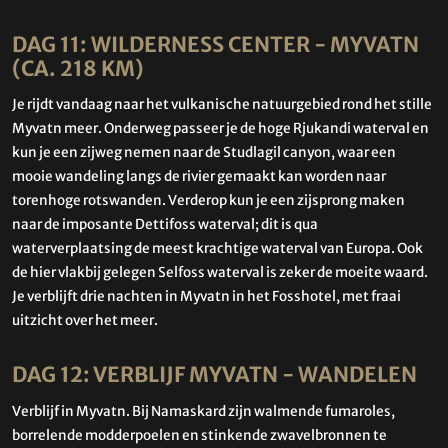
DAG 11: WILDERNESS CENTER - MYVATN
(CA. 218 KM)
Je rijdt vandaag naar het vulkanische natuurgebied rond het stille
Myvatn meer. Onderweg passeer je de hoge Rjukandi waterval en
kun je een zijweg nemen naar de Studlagil canyon, waar een
mooie wandeling langs de rivier gemaakt kan worden naar
torenhoge rotswanden. Verderop kun je een zijsprong maken
naar de imposante Dettifoss waterval; dit is qua
waterverplaatsing de meest krachtige waterval van Europa. Ook
de hier vlakbij gelegen Selfoss waterval is zeker de moeite waard.
Je verblijft drie nachten in Myvatn in het Fosshotel, met fraai
uitzicht over het meer.
DAG 12: VERBLIJF MYVATN - WANDELEN
Verblijf in Myvatn. Bij Namaskard zijn walmende fumaroles,
borrelende modderpoelen en stinkende zwavelbronnen te