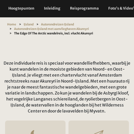
Hoogtepunten
Inleiding
Reisprogramma
Foto's & Video
Home
IJsland
Autorondreizen IJsland
Autorondreizen IJsland met aanvlieghaven Akureyri
The Edge Of The Arctic wandelreis, incl. vlucht Akureyri
Deze individuele reis is speciaal voor wandelliefhebbers, waarbij je
kunt wandelen in de mooiste gebieden van Noord- en Oost-
IJsland. Je vliegt met een chartervlucht vanaf Amsterdam
rechtstreeks naar Akureyri in Noord-IJsland. Met een huurauto rij
je naar de meest fantastische wandelgebieden, met een grote
variatie in landschappen. Zo kun je wandelen bij de Asbyrgi kloof,
het vogelrijke Langanes schiereiland, de ryolietbergen in Oost-
IJsland, de watervallen in de hooglanden bij het Wilderness
Center en door de lavavelden bij Myvatn.