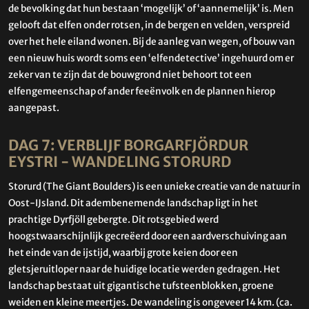
de bevolking dat hun bestaan ‘mogelijk’ of ‘aannemelijk’ is. Men
gelooft dat elfen onder rotsen, in de bergen en velden, verspreid
over het hele eiland wonen. Bij de aanleg van wegen, of bouw van
een nieuw huis wordt soms een ‘elfendetective’ ingehuurd om er
zeker van te zijn dat de bouwgrond niet behoort tot een
elfengemeenschap of ander feeënvolk en de plannen hierop
aangepast.
DAG 7: VERBLIJF BORGARFJÖRDUR
EYSTRI - WANDELING STORURD
Storurd (The Giant Boulders) is een unieke creatie van de natuur in
Oost-IJsland. Dit adembenemende landschap ligt in het
prachtige Dyrfjöll gebergte. Dit rotsgebied werd
hoogstwaarschijnlijk gecreëerd door een aardverschuiving aan
het einde van de ijstijd, waarbij grote keien door een
gletsjeruitloper naar de huidige locatie werden gedragen. Het
landschap bestaat uit gigantische tufsteenblokken, groene
weiden en kleine meertjes. De wandeling is ongeveer 14 km. (ca.