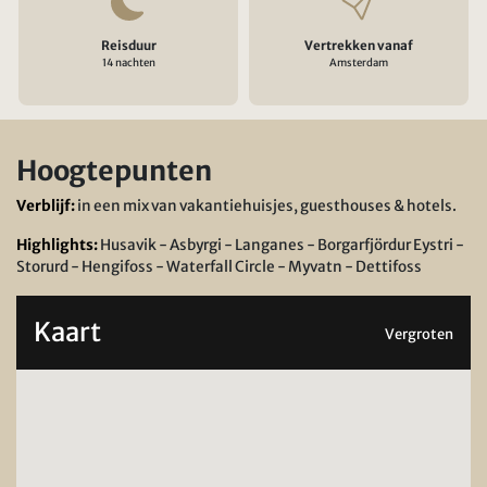
Reisduur
Vertrekken vanaf
14 nachten
Amsterdam
Hoogtepunten
Verblijf:
in een mix van vakantiehuisjes, guesthouses & hotels.
Highlights:
Husavik - Asbyrgi - Langanes - Borgarfjördur Eystri -
Storurd - Hengifoss - Waterfall Circle - Myvatn - Dettifoss
Kaart
Vergroten