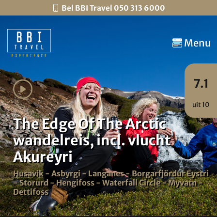
Bel BBI Travel 050 313 6000
Menu
7.1
uit 10
The Edge Of The Arctic
wandelreis, incl. vlucht
Akureyri
Husavik - Asbyrgi - Langanes - Borgarfjördur Eystri
- Storurd - Hengifoss - Waterfall Circle - Myvatn -
Dettifoss