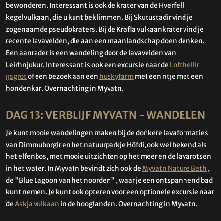
bewonderen. Interessant is ook de krater van de Hverfell
kegelvulkaan, die u kunt beklimmen. Bij Skutustadir vind je
zogenaamde pseudokraters. Bij de Krafla vulkaankrater vind je
recente lavavelden, die aan een maanlandschap doen denken.
Een aanrader is een wandeling door de lavavelden van
Leirhnjukur. Interessant is ook een excursie naar de
Lofthellir
ijsgrot
of een bezoek aan een
huskyfarm
met een ritje met een
hondenkar. Overnachting in Myvatn.
DAG 13: VERBLIJF MYVATN - WANDELEN
Je kunt mooie wandelingen maken bij de donkere lavaformaties
van Dimmuborgir en het natuurparkje Höfdi, ook wel bekend als
het elfenbos, met mooie uitzichten op het meer en de lavarotsen
in het water. In Myvatn bevindt zich ook de
Myvatn Nature Bath
,
de "Blue Lagoon van het noorden" , waar je een ontspannend bad
kunt nemen. Je kunt ook opteren voor een optionele excursie naar
de
Askja vulkaan
in de hooglanden. Overnachting in Myvatn.