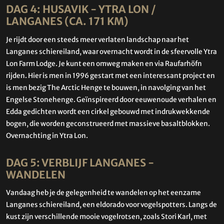
DAG 4: HUSAVIK - YTRA LON /
LANGANES (CA. 171 KM)
Je rijdt door een steeds meer verlaten landschap naar het
Langanes schiereiland, waar overnacht wordt in de sfeervolle Ytra
Lon Farm Lodge. Je kunt een omweg maken en via Raufarhöfn
rijden. Hier is men in 1996 gestart met een interessant project en
is men bezig The Arctic Henge te bouwen, in navolging van het
Engelse Stonehenge. Geïnspireerd door eeuwenoude verhalen en
Edda gedichten wordt een cirkel gebouwd met indrukwekkende
bogen, die worden geconstrueerd met massieve basaltblokken.
Overnachting in Ytra Lon.
DAG 5: VERBLIJF LANGANES -
WANDELEN
Vandaag heb je de gelegenheid te wandelen op het eenzame
Langanes schiereiland, een eldorado voor vogelspotters. Langs de
kust zijn verschillende mooie vogelrotsen, zoals Stori Karl, met