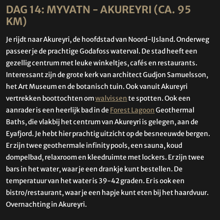
DAG 14: MYVATN - AKUREYRI (CA. 95
KM)
Je rijdt naar Akureyri, de hoofdstad van Noord-IJsland. Onderweg
passeer je de prachtige Godafoss waterval. De stad heeft een
gezellig centrum met leuke winkeltjes, cafés en restaurants.
Interessant zijn de grote kerk van architect Gudjon Samuelsson,
het Art Museum en de botanisch tuin. Ook vanuit Akureyri
vertrekken boottochten om
walvissen
te spotten. Ook een
aanrader is een heerlijk bad in de
Forest Lagoon
Geothermal
Baths, die vlakbij het centrum van Akureyri is gelegen, aan de
Eyafjord. Je hebt hier prachtig uitzicht op de besneeuwde bergen.
Er zijn twee geothermale infinity pools, een sauna, koud
dompelbad, relaxroom en kleedruimte met lockers. Er zijn twee
bars in het water, waar je een drankje kunt bestellen. De
temperatuur van het water is 39-42 graden. Er is ook een
bistro/restaurant, waar je een hapje kunt eten bij het haardvuur.
Overnachting in Akureyri.