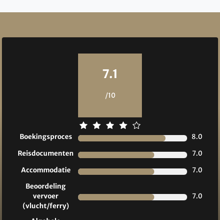
Reviews
7.1
/10
Boekingsproces
8.0
Reisdocumenten
7.0
Accommodatie
7.0
Beoordeling
vervoer
7.0
(vlucht/ferry)