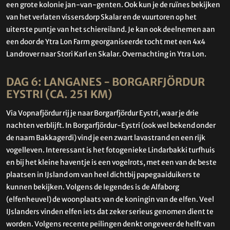
een grote kolonie jan-van-genten. Ook kun je de ruïnes bekijken
van het verlaten vissersdorp Skalar en de vuurtoren op het
uiterste puntje van het schiereiland. Je kan ook deelnemen aan
een door de Ytra Lon Farm georganiseerde tocht met een 4x4
Landrover naar Stori Karl en Skalar. Overnachting in Ytra Lon.
DAG 6: LANGANES - BORGARFJÖRDUR
EYSTRI (CA. 251 KM)
Via Vopnafjördur rij je naar Borgarfjördur Eystri, waar je drie
nachten verblijft. In Borgarfjördur-Eystri (ook wel bekend onder
de naam Bakkagerdi) vind je een zwart lavastrand en een rijk
vogelleven. Interessant is het fotogenieke Lindarbakki turfhuis
en bij het kleine haventje is een vogelrots, met een van de beste
plaatsen in IJsland om van heel dichtbij papegaaiduikers te
kunnen bekijken. Volgens de legendes is de Alfaborg
(elfenheuvel) de woonplaats van de koningin van de elfen. Veel
IJslanders vinden elfen iets dat zeker serieus genomen dient te
worden. Volgens recente peilingen denkt ongeveer de helft van