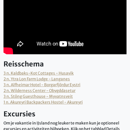
Reisschema
3 n. Kaldbaks-Kot Cottages - Husavik
2 n. Ytra Lon Farm Lodge - Langanes
3 n. Alfheimar Hotel - Borgarfjördur Eystri
2 n. Wilderness Center - Obygddasetur
3 n. St
ö
ng Guesthouse - Myvatnsveit
1 n. Akureyri Backpackers Hostel - Akureyri
Excursies
Om je vakantie in IJsland nog leuker te maken kun je optioneel
excursies en activiteiten bijboeken. Kijk op het tabblad Details