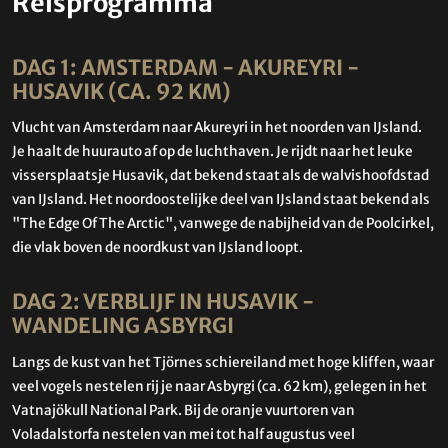
Reisprogramma
DAG 1: AMSTERDAM - AKUREYRI -
HUSAVIK (CA. 92 KM)
Vlucht van Amsterdam naar Akureyri in het noorden van IJsland.
Je haalt de huurauto af op de luchthaven. Je rijdt naar het leuke
vissersplaatsje Husavik, dat bekend staat als de walvishoofdstad
van IJsland. Het noordoostelijke deel van IJsland staat bekend als
"The Edge Of The Arctic", vanwege de nabijheid van de Poolcirkel,
die vlak boven de noordkust van IJsland loopt.
DAG 2: VERBLIJF IN HUSAVIK -
WANDELING ASBYRGI
Langs de kust van het Tjörnes schiereiland met hoge kliffen, waar
veel vogels nestelen rij je naar Asbyrgi (ca. 62 km), gelegen in het
Vatnajökull National Park. Bij de oranje vuurtoren van
Voladalstorfa nestelen van mei tot half augustus veel