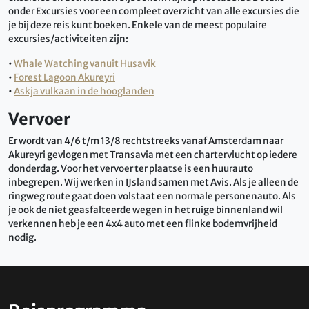
onder Excursies voor een compleet overzicht van alle excursies die
je bij deze reis kunt boeken. Enkele van de meest populaire
excursies/activiteiten zijn:
•
Whale Watching vanuit Husavik
•
Forest Lagoon Akureyri
•
Askja vulkaan in de hooglanden
Vervoer
Er wordt van 4/6 t/m 13/8 rechtstreeks vanaf Amsterdam naar
Akureyri gevlogen met Transavia met een chartervlucht op iedere
donderdag. Voor het vervoer ter plaatse is een huurauto
inbegrepen. Wij werken in IJsland samen met Avis. Als je alleen de
ringweg route gaat doen volstaat een normale personenauto. Als
je ook de niet geasfalteerde wegen in het ruige binnenland wil
verkennen heb je een 4x4 auto met een flinke bodemvrijheid
nodig.