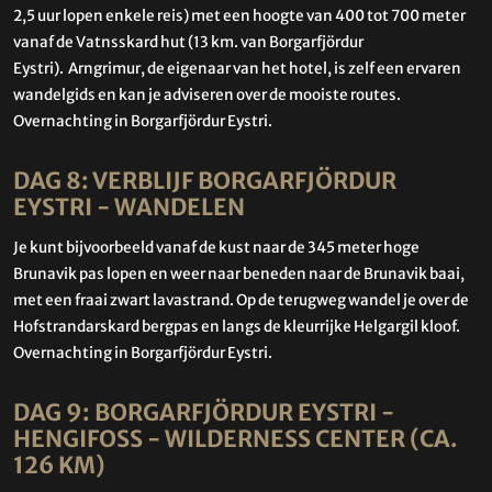
2,5 uur lopen enkele reis) met een hoogte van 400 tot 700 meter
vanaf de Vatnsskard hut (13 km. van Borgarfjördur
Eystri). Arngrimur, de eigenaar van het hotel, is zelf een ervaren
wandelgids en kan je adviseren over de mooiste routes.
Overnachting in Borgarfjördur Eystri.
DAG 8: VERBLIJF BORGARFJÖRDUR
EYSTRI - WANDELEN
Je kunt bijvoorbeeld vanaf de kust naar de 345 meter hoge
Brunavik pas lopen en weer naar beneden naar de Brunavik baai,
met een fraai zwart lavastrand. Op de terugweg wandel je over de
Hofstrandarskard bergpas en langs de kleurrijke Helgargil kloof.
Overnachting in Borgarfjördur Eystri.
DAG 9: BORGARFJÖRDUR EYSTRI -
HENGIFOSS - WILDERNESS CENTER (CA.
126 KM)