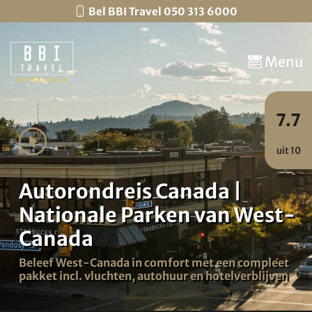
Bel BBI Travel 050 313 6000
Menu
7.7
uit 10
Autorondreis Canada |
Nationale Parken van West-
Canada
Beleef West-Canada in comfort met een compleet
pakket incl. vluchten, autohuur en hotelverblijven