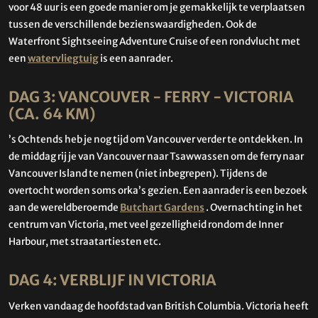
voor 48 uur is een goede manier om je gemakkelijk te verplaatsen
tussen de verschillende bezienswaardigheden. Ook de
Waterfront Sightseeing Adventure Cruise of een rondvlucht met
een
watervliegtuig
is een aanrader.
DAG 3: VANCOUVER - FERRY - VICTORIA
(CA. 64 KM)
’s Ochtends heb je nog tijd om Vancouver verder te ontdekken. In
de middag rij je van Vancouver naar Tsawwassen om de ferry naar
Vancouver Island te nemen (niet inbegrepen). Tijdens de
overtocht worden soms orka’s gezien. Een aanrader is een bezoek
aan de wereldberoemde
Butchart Gardens
. Overnachting in het
centrum van Victoria, met veel gezelligheid rondom de Inner
Harbour, met straatartiesten etc.
DAG 4: VERBLIJF IN VICTORIA
Verken vandaag de hoofdstad van British Columbia. Victoria heeft