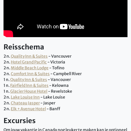
Reisschema
2 n.
Quality Inn & Suites
- Vancouver
2 n.
Hotel Grand Pacific
- Victoria
2 n.
Middle Beach Lodge
- Tofino
2 n.
Comfort Inn & Suites
- Campbell River
1 n.
Quality Inn & Suites
- Vancouver
1 n.
Fairfield Inn & Suites
- Kelowna
1 n.
Glacier House Hotel
- Revelstoke
2 n.
Lake Louise Inn
- Lake Louise
2 n.
Chateau Jasper
- Jasper
2 n.
Elk + Avenue Hotel
- Banff
Excursies
Om jouw vakantie in Canada nog leuker te maken kan je optioneel