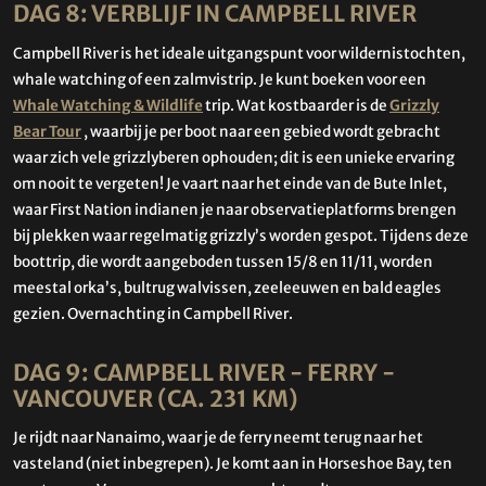
DAG 8: VERBLIJF IN CAMPBELL RIVER
Campbell River is het ideale uitgangspunt voor wildernistochten,
whale watching of een zalmvistrip. Je kunt boeken voor een
Whale Watching & Wildlife
trip. Wat kostbaarder is de
Grizzly
Bear Tour
, waarbij je per boot naar een gebied wordt gebracht
waar zich vele grizzlyberen ophouden; dit is een unieke ervaring
om nooit te vergeten! Je vaart naar het einde van de Bute Inlet,
waar First Nation indianen je naar observatieplatforms brengen
bij plekken waar regelmatig grizzly’s worden gespot. Tijdens deze
boottrip, die wordt aangeboden tussen 15/8 en 11/11, worden
meestal orka’s, bultrug walvissen, zeeleeuwen en bald eagles
gezien. Overnachting in Campbell River.
DAG 9: CAMPBELL RIVER - FERRY -
VANCOUVER (CA. 231 KM)
Je rijdt naar Nanaimo, waar je de ferry neemt terug naar het
vasteland (niet inbegrepen). Je komt aan in Horseshoe Bay, ten