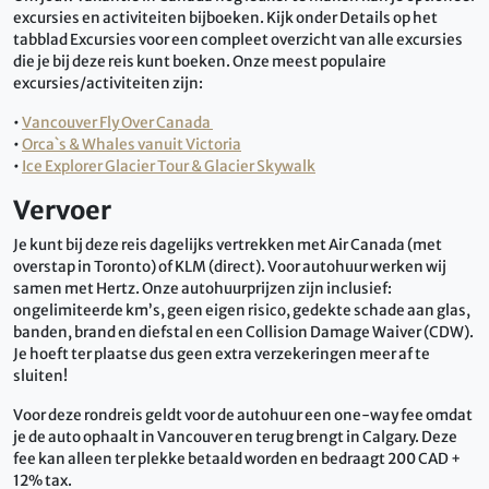
excursies en activiteiten bijboeken. Kijk onder Details op het
tabblad Excursies voor een compleet overzicht van alle excursies
die je bij deze reis kunt boeken. Onze meest populaire
excursies/activiteiten zijn:
•
Vancouver Fly Over Canada
•
Orca`s & Whales vanuit Victoria
•
Ice Explorer Glacier Tour & Glacier Skywalk
Vervoer
Je kunt bij deze reis dagelijks vertrekken met Air Canada (met
overstap in Toronto) of KLM (direct). Voor autohuur werken wij
samen met Hertz.
Onze autohuurprijzen zijn inclusief:
ongelimiteerde km’s, geen eigen risico, gedekte schade aan glas,
banden, brand en diefstal en een Collision Damage Waiver (CDW).
Je hoeft ter plaatse dus geen extra verzekeringen meer af te
sluiten!
Voor deze rondreis geldt voor de autohuur een one-way fee omdat
je de auto ophaalt in Vancouver en terug brengt in Calgary. Deze
fee kan alleen ter plekke betaald worden en bedraagt 200 CAD +
12% tax.