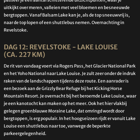
passeer je een aantal schitterende uitzichtpunten, waar je
uitkijkt over meren, valleien met veel bloemen en besneeuwde
bergtoppen. Vanaf Balsam Lake kan je, als de top sneeuwvrij is,
naar de top lopen of een shuttlebus nemen. Overnachting in
Revelstoke.
DAG 12: REVELSTOKE - LAKE LOUISE
(CA. 227 KM)
De rit van vandaag voert via Rogers Pass, het Glacier National Park
en het Yoho National naar Lake Louise. Je zult zeer onder de indruk
raken van de landschappen tijdens deze route. Een aanrader is
een bezoek aan de Grizzly Bear Refuge bij het Kicking Horse
Mountain Resort. Je overnacht bij het beroemde Lake Louise, waar
je een kanotocht kan maken op het meer. Ook het hier vlakbij
gelegen groenblauwe Moraine Lake, dat omringd wordt door
bergtoppen, is erg populair. In het hoogseizoen rijdt er vanuit Lake
Louise een shuttlebus naar toe, vanwege de beperkte
parkeergelegenheid.