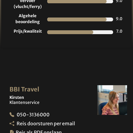
vervoer
9.0
(vlucht/ferry)
Algehele
9.0
beoordeling
Prijs/kwaliteit
7.0
BBI Travel
Kirsten
Klantenservice
050-3136000
Reis doorsturen per email
Reis als PDF opslaan