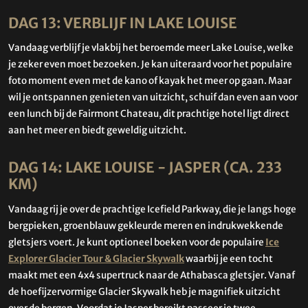
DAG 13: VERBLIJF IN LAKE LOUISE
Vandaag verblijf je vlakbij het beroemde meer Lake Louise, welke
je zeker even moet bezoeken. Je kan uiteraard voor het populaire
foto moment even met de kano of kayak het meer op gaan. Maar
wil je ontspannen genieten van uitzicht, schuif dan even aan voor
een lunch bij de Fairmont Chateau, dit prachtige hotel ligt direct
aan het meer en biedt geweldig uitzicht.
DAG 14: LAKE LOUISE - JASPER (CA. 233
KM)
Vandaag rij je over de prachtige Icefield Parkway, die je langs hoge
bergpieken, groenblauw gekleurde meren en indrukwekkende
gletsjers voert. Je kunt optioneel boeken voor de populaire
Ice
Explorer Glacier Tour & Glacier Skywalk
waarbij je een tocht
maakt met een 4x4 supertruck naar de Athabasca gletsjer. Vanaf
de hoefijzervormige Glacier Skywalk heb je magnifiek uitzicht