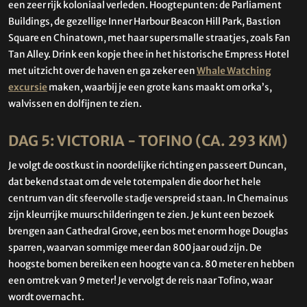
een zeer rijk koloniaal verleden. Hoogtepunten: de Parliament
Buildings, de gezellige Inner Harbour Beacon Hill Park, Bastion
Square en Chinatown, met haar supersmalle straatjes, zoals Fan
Tan Alley. Drink een kopje thee in het historische Empress Hotel
met uitzicht over de haven en ga zeker een
Whale Watching
excursie
maken, waarbij je een grote kans maakt om orka’s,
walvissen en dolfijnen te zien.
DAG 5: VICTORIA - TOFINO (CA. 293 KM)
Je volgt de oostkust in noordelijke richting en passeert Duncan,
dat bekend staat om de vele totempalen die door het hele
centrum van dit sfeervolle stadje verspreid staan. In Chemainus
zijn kleurrijke muurschilderingen te zien. Je kunt een bezoek
brengen aan Cathedral Grove, een bos met enorm hoge Douglas
sparren, waarvan sommige meer dan 800 jaar oud zijn. De
hoogste bomen bereiken een hoogte van ca. 80 meter en hebben
een omtrek van 9 meter! Je vervolgt de reis naar Tofino, waar
wordt overnacht.