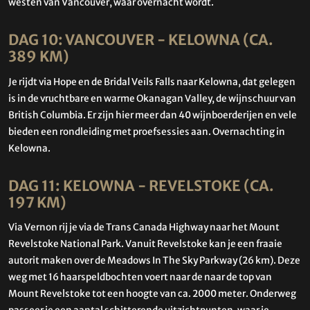
westen van Vancouver, waar overnacht wordt.
DAG 10: VANCOUVER - KELOWNA (CA.
389 KM)
Je rijdt via Hope en de Bridal Veils Falls naar Kelowna, dat gelegen
is in de vruchtbare en warme Okanagan Valley, de wijnschuur van
British Columbia. Er zijn hier meer dan 40 wijnboerderijen en vele
bieden een rondleiding met proefsessies aan. Overnachting in
Kelowna.
DAG 11: KELOWNA - REVELSTOKE (CA.
197 KM)
Via Vernon rij je via de Trans Canada Highway naar het Mount
Revelstoke National Park. Vanuit Revelstoke kan je een fraaie
autorit maken over de Meadows In The Sky Parkway (26 km). Deze
weg met 16 haarspeldbochten voert naar de naar de top van
Mount Revelstoke tot een hoogte van ca. 2000 meter. Onderweg