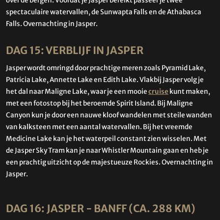
over de bergen. Voordat je Jasper bereikt passeer je twee
spectaculaire watervallen, de Sunwapta Falls en de Athabasca
Falls. Overnachting in Jasper.
DAG 15: VERBLIJF IN JASPER
Jasper wordt omringd door prachtige meren zoals Pyramid Lake,
Patricia Lake, Annette Lake en Edith Lake. Vlakbij Jasper volg je
het dal naar Maligne Lake, waar je een mooie
cruise
kunt maken,
met een fotostop bij het beroemde Spirit Island. Bij Maligne
Canyon kun je door een nauwe kloof wandelen met steile wanden
van kalksteen met een aantal watervallen. Bij het vreemde
Medicine Lake kan je het waterpeil constant zien wisselen. Met
de Jasper Sky Tram kan je naar Whistler Mountain gaan en heb je
een prachtig uitzicht op de majestueuze Rockies. Overnachting in
Jasper.
DAG 16: JASPER - BANFF (CA. 288 KM)