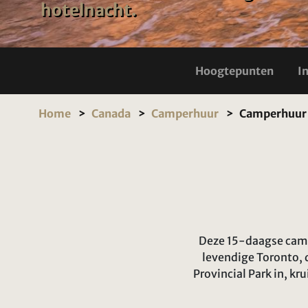
hotelnacht.
Hoogtepunten
I
Home
Canada
Camperhuur
Camperhuur 
Deze 15-daagse camp
levendige Toronto, 
Provincial Park in, kru