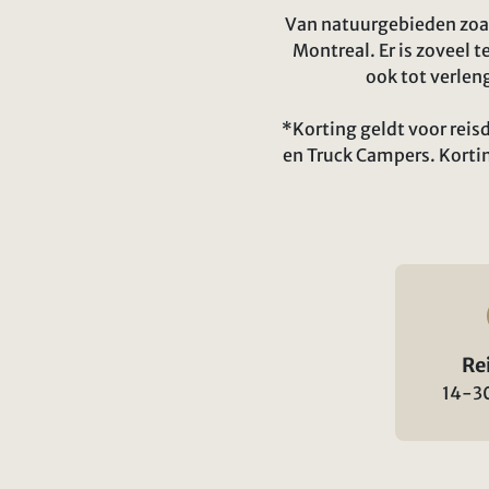
Van natuurgebieden zoals
Montreal. Er is zoveel t
ook tot verlen
*Korting geldt voor rei
en Truck Campers. Korti
Re
14-3