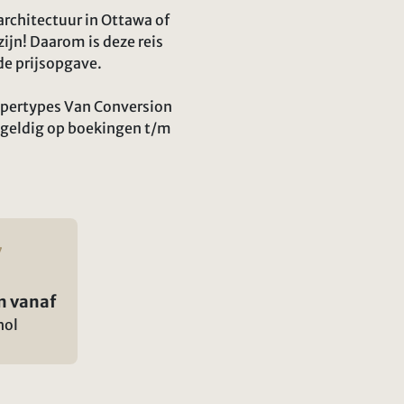
architectuur in Ottawa of
zijn! Daarom is deze reis
de prijsopgave.
mpertypes Van Conversion
 geldig op boekingen t/m
n vanaf
hol