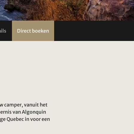
ils
Direct boeken
w camper, vanuit het
dernis van Algonquin
alige Quebec in voor een