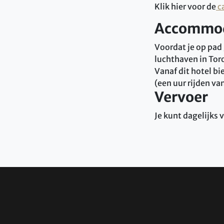
Klik hier voor de
c
Accommod
Voordat je op pad 
luchthaven in Tor
Vanaf dit hotel b
(een uur rijden va
Vervoer
Je kunt dagelijks