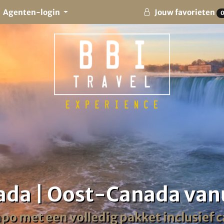
Agenten-login
Jouw favorieten
da | Oost-Canada van
o met een volledig pakket inclusief c