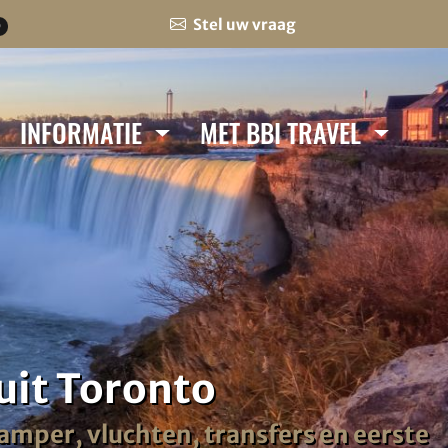
Stel uw vraag
0
INFORMATIE
MET BBI TRAVEL
uit Toronto
amper, vluchten, transfers en eerste