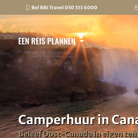
Bel BBI Travel 050 313 6000
EEN REIS PLANNEN
Camperhuur in Cana
Beleef Oost-Canada in eigen temp