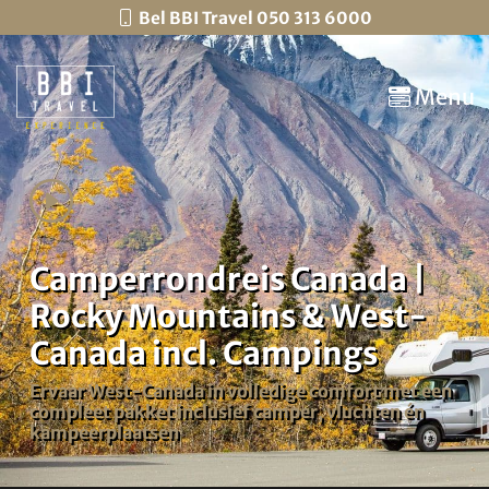
Bel BBI Travel 050 313 6000
Menu
Camperrondreis Canada |
Rocky Mountains & West-
Canada incl. Campings
Ervaar West-Canada in volledige comfort met een
compleet pakket inclusief camper, vluchten én
kampeerplaatsen