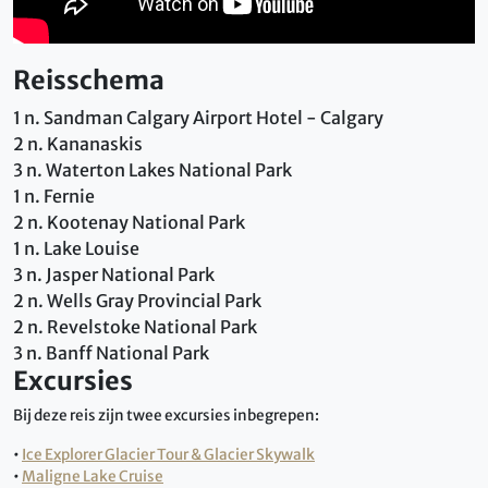
Reisschema
1 n. Sandman Calgary Airport Hotel - Calgary
2 n. Kananaskis
3 n. Waterton Lakes National Park
1 n. Fernie
2 n. Kootenay National Park
1 n. Lake Louise
3 n. Jasper National Park
2 n. Wells Gray Provincial Park
2 n. Revelstoke National Park
3 n. Banff National Park
Excursies
Bij deze reis zijn twee excursies inbegrepen:
•
Ice Explorer Glacier Tour & Glacier Skywalk
•
Maligne Lake Cruise