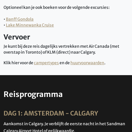
Optioneel kan je ook boeken voor de volgende excursies:
•
Banff Gondola
•
Lake Minnewanka Cruise
Vervoer
Je kunt bij deze reis dagelijks vertrekken met Air Canada (met
overstap in Toronto) of KLM (direct) naar Calgary.
Klik hier voor de
campertypes
en de
huurvoorwaarden
.
Reisprogramma
DAG 1: AMSTERDAM - CALGARY
Aankomst in Calgary. Je verblijft de eerste nacht in het Sandman
Calgary Airport Hotel of gelijkwaardig.