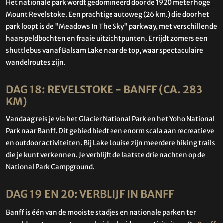
Het nationale park wordt gedomineerd door de 1920 meter hoge
Mount Revelstoke. Een prachtige autoweg (26 km.) die door het
park loopt is de "Meadows In The Sky" parkway, met verschillende
haarspeldbochten en fraaie uitzichtpunten. Er rijdt zomers een
shuttlebus vanaf Balsam Lake naar de top, waar spectaculaire
wandelroutes zijn.
DAG 18: REVELSTOKE - BANFF (CA. 283
KM)
Vandaag reis je via het Glacier National Park en het Yoho National
Park naar Banff. Dit gebied biedt een enorm scala aan recreatieve
en outdoor activiteiten. Bij Lake Louise zijn meerdere hiking trails
die je kunt verkennen. Je verblijft de laatste drie nachten op de
National Park Campground.
DAG 19 EN 20: VERBLIJF IN BANFF
Banff is één van de mooiste stadjes en nationale parken ter