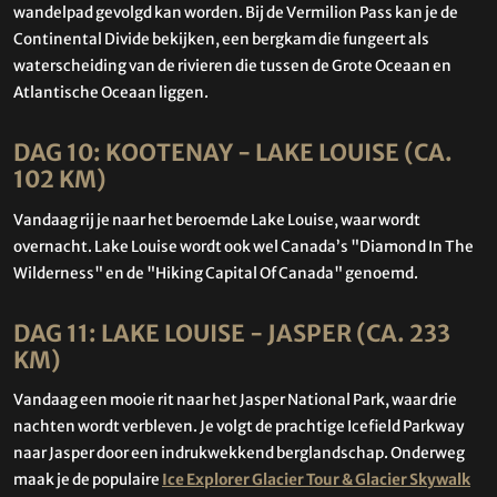
wandelpad gevolgd kan worden. Bij de Vermilion Pass kan je de
Continental Divide bekijken, een bergkam die fungeert als
waterscheiding van de rivieren die tussen de Grote Oceaan en
Atlantische Oceaan liggen.
DAG 10: KOOTENAY - LAKE LOUISE (CA.
102 KM)
Vandaag rij je naar het beroemde Lake Louise, waar wordt
overnacht. Lake Louise wordt ook wel Canada’s "Diamond In The
Wilderness" en de "Hiking Capital Of Canada" genoemd.
DAG 11: LAKE LOUISE - JASPER (CA. 233
KM)
Vandaag een mooie rit naar het Jasper National Park, waar drie
nachten wordt verbleven. Je volgt de prachtige Icefield Parkway
naar Jasper door een indrukwekkend berglandschap. Onderweg
maak je de populaire
Ice Explorer Glacier Tour & Glacier Skywalk