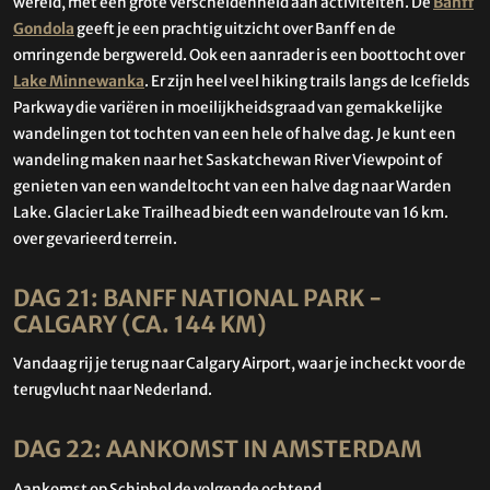
wereld, met een grote verscheidenheid aan activiteiten. De
Banff
Gondola
geeft je een prachtig uitzicht over Banff en de
omringende bergwereld. Ook een aanrader is een boottocht over
Lake Minnewanka
. Er zijn heel veel hiking trails langs de Icefields
Parkway die variëren in moeilijkheidsgraad van gemakkelijke
wandelingen tot tochten van een hele of halve dag. Je kunt een
wandeling maken naar het Saskatchewan River Viewpoint of
genieten van een wandeltocht van een halve dag naar Warden
Lake. Glacier Lake Trailhead biedt een wandelroute van 16 km.
over gevarieerd terrein.
DAG 21: BANFF NATIONAL PARK -
CALGARY (CA. 144 KM)
Vandaag rij je terug naar Calgary Airport, waar je incheckt voor de
terugvlucht naar Nederland.
DAG 22: AANKOMST IN AMSTERDAM
Aankomst op Schiphol de volgende ochtend.