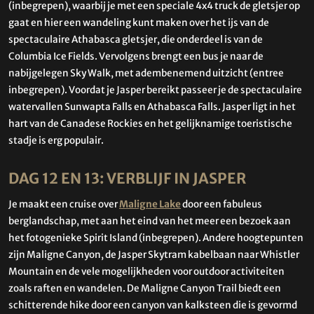
(inbegrepen), waarbij je met een speciale 4x4 truck de gletsjer op
gaat en hier een wandeling kunt maken over het ijs van de
spectaculaire Athabasca gletsjer, die onderdeel is van de
Columbia Ice Fields. Vervolgens brengt een bus je naar de
nabijgelegen Sky Walk, met adembenemend uitzicht (entree
inbegrepen). Voordat je Jasper bereikt passeer je de spectaculaire
watervallen Sunwapta Falls en Athabasca Falls. Jasper ligt in het
hart van de Canadese Rockies en het gelijknamige toeristische
stadje is erg populair.
DAG 12 EN 13: VERBLIJF IN JASPER
Je maakt een cruise over
Maligne Lake
door een fabuleus
berglandschap, met aan het eind van het meer een bezoek aan
het fotogenieke Spirit Island (inbegrepen). Andere hoogtepunten
zijn Maligne Canyon, de Jasper Skytram kabelbaan naar Whistler
Mountain en de vele mogelijkheden voor outdoor activiteiten
zoals raften en wandelen. De Maligne Canyon Trail biedt een
schitterende hike door een canyon van kalksteen die is gevormd