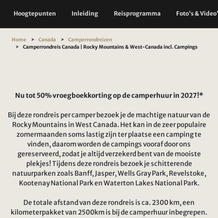
Hoogtepunten
Inleiding
Reisprogramma
Foto's & Video
Home
Canada
Camperrondreizen
Camperrondreis Canada | Rocky Mountains & West-Canada incl. Campings
Nu tot 50% vroegboekkorting op de camperhuur in 2027!*
Bij deze rondreis per camper bezoek je de machtige natuur van de
Rocky Mountains in West Canada. Het kan in de zeer populaire
zomermaanden soms lastig zijn ter plaatse een camping te
vinden, daarom worden de campings vooraf door ons
gereserveerd, zodat je altijd verzekerd bent van de mooiste
plekjes! Tijdens deze rondreis bezoek je schitterende
natuurparken zoals Banff, Jasper, Wells Gray Park, Revelstoke,
Kootenay National Park en Waterton Lakes National Park.
De totale afstand van deze rondreis is ca. 2300 km, een
kilometerpakket van 2500km is bij de camperhuur inbegrepen.