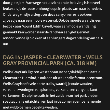
door gletsjers. Vanwege het uitzicht en de beleving is het veel
leuker als je de route omhoog loopt in plaats van naar beneden.
Onderweg vind je uitleg over deze canyon en er is ook een
zijpaadje naar een mooie waterval. Ook de moeite waard is een
bezoek aan Mount Edith Cavell, waar een mooie wandeling
gemaakt kan worden naar de rand van een gletsjer met
ronddrijvende ijsblokken of een langere dagwandeling van ca. 6
uur.
DAG 14: JASPER - CLEARWATER - WELLS
GRAY PROVINCIAL PARK (CA. 318 KM)
Wells Gray Park ligt ten westen van Jasper, vlakbij het plaatsje
Clearwater. Hier vind je ook een uitstekend informatiecentrum.
Wells Gray heeft vele korte trails, waarbij je oude wouden,
vervallen woningen van pioniers, vulkanen en canyons kunt
verkennen. De alpine trails in het zuiden van het park bieden
spectaculaire uitzichten en laat in de zomer adembenemende
met wildbloemen bedekte weiden.