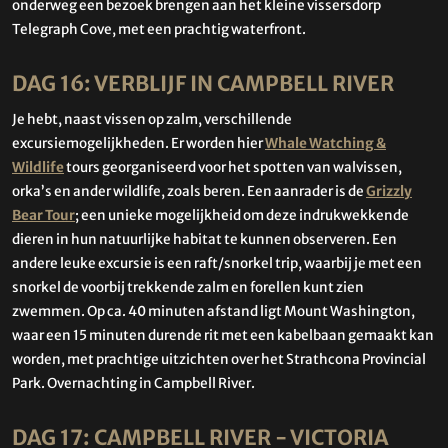
onderweg een bezoek brengen aan het kleine vissersdorp
Telegraph Cove, met een prachtig waterfront.
DAG 16: VERBLIJF IN CAMPBELL RIVER
Je hebt, naast vissen op zalm, verschillende
excursiemogelijkheden. Er worden hier
Whale Watching &
Wildlife
tours georganiseerd voor het spotten van walvissen,
orka’s en ander wildlife, zoals beren. Een aanrader is de
Grizzly
Bear Tour
; een unieke mogelijkheid om deze indrukwekkende
dieren in hun natuurlijke habitat te kunnen observeren. Een
andere leuke excursie is een raft/snorkel trip, waarbij je met een
snorkel de voorbij trekkende zalm en forellen kunt zien
zwemmen. Op ca. 40 minuten afstand ligt Mount Washington,
waar een 15 minuten durende rit met een kabelbaan gemaakt kan
worden, met prachtige uitzichten over het Strathcona Provincial
Park. Overnachting in Campbell River.
DAG 17: CAMPBELL RIVER - VICTORIA