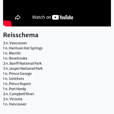
Reisschema
2 n. Vancouver
1 n. Harrison Hot Springs
1 n. Merritt
1 n. Revelstoke
2 n. Banff National Park
3 n. Jasper National Park
1 n. Prince George
1 n. Smithers
1 n. Prince Rupert
1 n. Port Hardy
2 n. Campbell River
2 n. Victoria
1 n. Vancouver