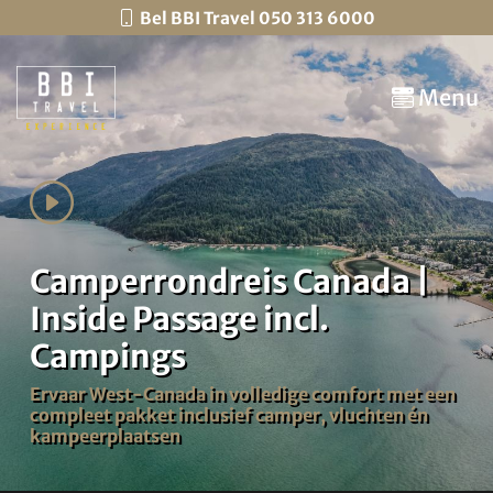
Bel BBI Travel 050 313 6000
Menu
Camperrondreis Canada |
Inside Passage incl.
Campings
Ervaar West-Canada in volledige comfort met een
compleet pakket inclusief camper, vluchten én
kampeerplaatsen