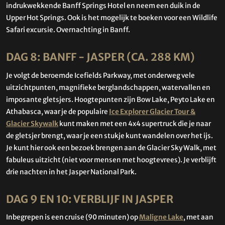
indrukwekkende Banff Springs Hotel en neem een duik in de
Upper Hot Springs. Ook is het mogelijk te boeken voor een Wildlife
Safari excursie. Overnachting in Banff.
DAG 8: BANFF - JASPER (CA. 288 KM)
Je volgt de beroemde Icefields Parkway, met onderweg vele
uitzichtpunten, magnifieke berglandschappen, watervallen en
imposante gletsjers. Hoogtepunten zijn Bow Lake, Peyto Lake en
Athabasca, waar je de populaire
Ice Explorer Glacier Tour &
Glacier Skywalk
kunt maken met een 4x4 supertruck die je naar
de gletsjer brengt, waar je een stukje kunt wandelen over het ijs.
Je kunt hier ook een bezoek brengen aan de Glacier Sky Walk, met
fabuleus uitzicht (niet voor mensen met hoogtevrees). Je verblijft
drie nachten in het Jasper National Park.
DAG 9 EN 10: VERBLIJF IN JASPER
Inbegrepen is een cruise (90 minuten) op
Maligne Lake
, met aan