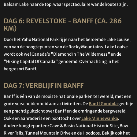
Balsam Lake naar de top, waar spectaculaire wandelroutes zijn.
DAG 6: REVELSTOKE - BANFF (CA. 286
KM)
Door het Yoho National Park rij je naar het beroemde Lake Louise,
een van de hoogtepunten van de Rocky Mountains. Lake Louise
wordt ook wel Canada’s "Diamond In The Wilderness" en de
"Hiking Capital Of Canada" genoemd. Overnachting in het
bergresort Banff.
DAG 7: VERBLIJF IN BANFF
Banff is één van de mooiste nationale parken ter wereld, met een
grote verscheidenheid aan activiteiten. De
Banff Gondola
geeft je
een prachtig uitzicht over Banff en de omringende bergwereld.
Ook een aanrader is een boottocht over
Lake Minnewanka
.
Andere hoogtepunten: Cave & Basin National Historic Site, Bow
River Falls, Tunnel Mountain Drive en de Hoodoos. Bekijk ook het