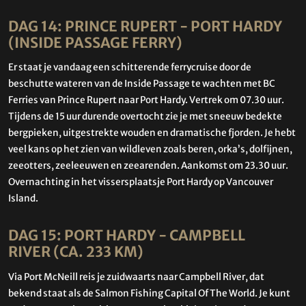
DAG 14: PRINCE RUPERT - PORT HARDY
(INSIDE PASSAGE FERRY)
Er staat je vandaag een schitterende ferrycruise door de
beschutte wateren van de Inside Passage te wachten met BC
Ferries van Prince Rupert naar Port Hardy. Vertrek om 07.30 uur.
Tijdens de 15 uur durende overtocht zie je met sneeuw bedekte
bergpieken, uitgestrekte wouden en dramatische fjorden. Je hebt
veel kans op het zien van wildleven zoals beren, orka’s, dolfijnen,
zeeotters, zeeleeuwen en zeearenden. Aankomst om 23.30 uur.
Overnachting in het vissersplaatsje Port Hardy op Vancouver
Island.
DAG 15: PORT HARDY - CAMPBELL
RIVER (CA. 233 KM)
Via Port McNeill reis je zuidwaarts naar Campbell River, dat
bekend staat als de Salmon Fishing Capital Of The World. Je kunt