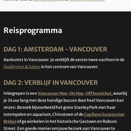
Reisprogramma
DAG 1: AMSTERDAM - VANCOUVER
Aankomst in Vancouver. Je verblijft de eerste twee nachten in de
Quality Inn & Suites
in het centrum van Vancouver.
DAG 2: VERBLIJF IN VANCOUVER
Inbegrepen is een
Vancouver Hop-On Hop-Off busticket
, waarbij
je 24 uur lang met deze handige bussen door heel Vancouver kan
reizen. Bezoek bijvoorbeeld het grote Stanley Park met haar
totempalen en aquarium, Chinatown of de
Capilano Suspension
Bridge
of ga winkelen in het historische Gastown en Robson
Street. Een goede manier om jouw bezoek aan Vancouver te