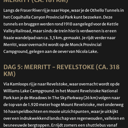
MERRITT (CA. 181 KM)
Langs de Fraser River rij je naar Hope, waar je de Othello Tunnels in
het Coquihalla Canyon Provincial Park kunt bezoeken. Deze
tunnels en bruggen werden rond 1910 aangelegd voor de Kettle
Valley Railroad, maar sinds de trein hier is verdwenen is er een
fraaie wandelpad van ca. 3,5 km. gemaakt. Je rijdt verder naar
Merritt, waar overnacht wordt op de Monck Provincial
Campground, gelegen aan de oever van Nicola Lake.
DAG 5: MERRITT - REVELSTOKE (CA. 318
KM)
Via Kamloops rij je naar Revelstoke, waar overnacht wordt op de
Williams Lake Campground. In het Mount Revelstoke National
Park kan je de Meadows In The Sky Parkway (26 km) volgen naar
de top van de 1.920 meter hoge Mount Revelstoke, met onderweg
16 haarspeldbochten en mooie uitzichtpunten, waar je uitkijkt
over een indrukwekkend landschap van regenwouden, valleien en
besneeuwde bergtoppen. Er rijdt zomers een shuttlebus vanaf