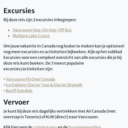
Excursies
Bij deze reis zijn 2 excursies inbegrepen:
Vancouver Hop-On Hop-Off Bus
Maligne Lake Cruise
Om jouw vakantie in Canada nog leuker te maken kan je optioneel
nog meer excursies en activiteiten bijboeken. Kijk op het tabblad
Excursies voor een compleet overzicht van alle excursies die je bij
deze reis kunt boeken. De 3 meest populaire
excursies/activiteiten zijn:
•
Vancouver Fly Over Canada
•
Ice Explorer Glacier Tour & Glacier Skywalk
•
Banff Gondola
Vervoer
Je kunt bij deze reis dagelijks vertrekken met Air Canada (met
overstap in Toronto) of KLM (direct) naar Vancouver.
Klik hier voor de
campertypes
en de
huurvoorwaarden
.