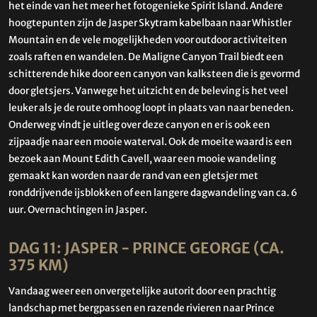
het einde van het meer het fotogenieke Spirit Island. Andere
hoogtepunten zijn de Jasper Skytram kabelbaan naar Whistler
Mountain en de vele mogelijkheden voor outdoor activiteiten
zoals raften en wandelen. De Maligne Canyon Trail biedt een
schitterende hike door een canyon van kalksteen die is gevormd
door gletsjers. Vanwege het uitzicht en de beleving is het veel
leuker als je de route omhoog loopt in plaats van naar beneden.
Onderweg vindt je uitleg over deze canyon en er is ook een
zijpaadje naar een mooie waterval. Ook de moeite waard is een
bezoek aan Mount Edith Cavell, waar een mooie wandeling
gemaakt kan worden naar de rand van een gletsjer met
ronddrijvende ijsblokken of een langere dagwandeling van ca. 6
uur. Overnachtingen in Jasper.
DAG 11: JASPER - PRINCE GEORGE (CA.
375 KM)
Vandaag weer een onvergetelijke autorit door een prachtig
landschap met bergpassen en razende rivieren naar Prince