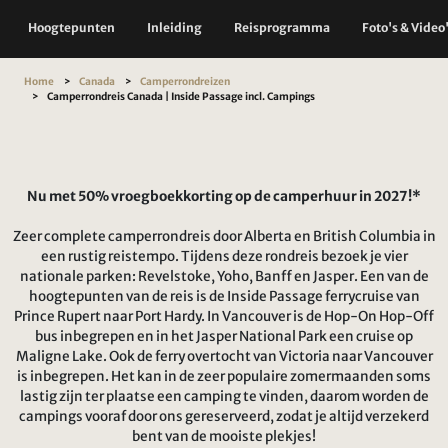
Hoogtepunten
Inleiding
Reisprogramma
Foto's & Video
Home
Canada
Camperrondreizen
Camperrondreis Canada | Inside Passage incl. Campings
Nu met 50% vroegboekkorting op de camperhuur in 2027!*
Zeer complete camperrondreis door Alberta en British Columbia in
een rustig reistempo. Tijdens deze rondreis bezoek je vier
nationale parken: Revelstoke, Yoho, Banff en Jasper. Een van de
hoogtepunten van de reis is de Inside Passage ferrycruise van
Prince Rupert naar Port Hardy. In Vancouver is de Hop-On Hop-Off
bus inbegrepen en in het Jasper National Park een cruise op
Maligne Lake. Ook de ferry overtocht van Victoria naar Vancouver
is inbegrepen. Het kan in de zeer populaire zomermaanden soms
lastig zijn ter plaatse een camping te vinden, daarom worden de
campings vooraf door ons gereserveerd, zodat je altijd verzekerd
bent van de mooiste plekjes!