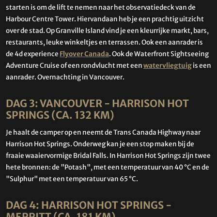
starten is om de lift te nemen naar het observatiedeck van de
Harbour Centre Tower. Hiervandaan heb je een prachtig uitzicht
over de stad. Op Granville Island vind je een kleurrijke markt, bars,
restaurants, leuke winkeltjes en terrassen. Ook een aanrader is
de 4d experience
Flyover Canada
. Ook de Waterfront Sightseeing
Adventure Cruise of een rondvlucht met een
watervliegtuig
is een
aanrader. Overnachting in Vancouver.
DAG 3: VANCOUVER - HARRISON HOT
SPRINGS (CA. 132 KM)
Je haalt de camper op en neemt de Trans Canada Highway naar
Harrison Hot Springs. Onderweg kan je een stop maken bij de
fraaie waaiervormige Bridal Falls. In Harrison Hot Springs zijn twee
hete bronnen: de "Potash", met een temperatuur van 40 °C en de
"Sulphur" met een temperatuur van 65 °C.
DAG 4: HARRISON HOT SPRINGS -