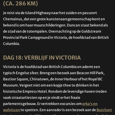
(CA. 286 KM)
Je reist via de Island Highway naar het zuiden en passeert
Chemainus, dat een grote kunstenaarsgemeenschap kent en
bekend is om haar muurschilderingen. Duncan staat bekend als
de stad van de totempalen. Overnachting op de Goldstream
Provincial Park Campground in Victoria, de hoofdstad van British
Columbia.
DAG 18: VERBLIJF IN VICTORIA
Victoria is de hoofdstad van British Columbia en ademt een
typisch Engelse sfeer. Breng een bezoek aan Beacon Hill Park,
Bastion Square, Chinatown, de Inner Harbour of het Royal BC
Museum. Vergeet niet om een kopje thee te drinken in het
historische Empress Hotel. Rondom de levendige haven treden
vaak straatartiesten op en je vindt er het fraaie
parlementsgebouw. Er vertrekken excursies om
orka’s en
walvissen
te spotten. Een aanrader is een bezoek aan de
Butchart