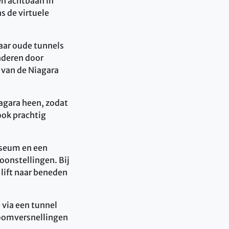
een achtbaan in
s de virtuele
jaar oude tunnels
onderen door
t van de Niagara
iagara heen, zodat
ook prachtig
useum en een
toonstellingen. Bij
 lift naar beneden
 via een tunnel
roomversnellingen