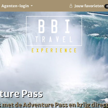
Agenten-login
Jouw favorieten
ture Pass
 met de Adventure Pass en krijg direc