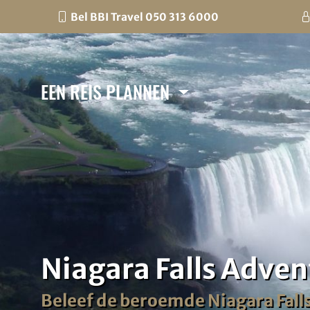
Bel BBI Travel 050 313 6000
EEN REIS PLANNEN
Niagara Falls Adven
Beleef de beroemde Niagara Falls