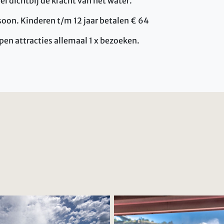
eel dichtbij de kracht van het water.
rsoon. Kinderen t/m 12 jaar betalen € 64
pen attracties allemaal 1 x bezoeken.