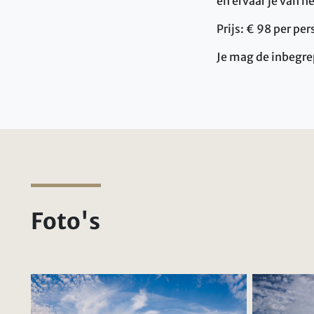
en ervaar je van h
Prijs: € 98 per pe
Je mag de inbegre
Foto's