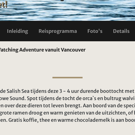
et!
Inleiding
Reisprogramma
Foto's
Details
atching Adventure vanuit Vancouver
de Salish Sea tijdens deze 3 - 4 uur durende boottocht me
Howe Sound. Spot tijdens de tocht de orca`s en bultrug wal
len over deze dieren tot leven brengt. Aan boord van de spe
grote ramen droog en warm genieten van de uitzichten, of
elen. Gratis koffie, thee en warme chocolademelk is aan boo