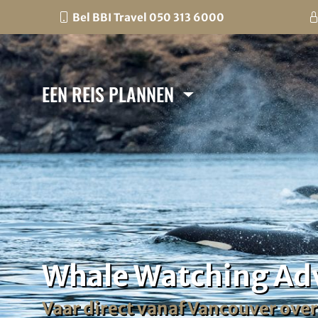
Bel BBI Travel 050 313 6000
EEN REIS PLANNEN
Whale Watching Ad
Vaar direct vanaf Vancouver over