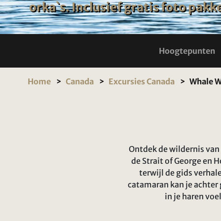
orka`s. Inclusief gratis foto pakk
Hoogtepunten
Home
Canada
Excursies Canada
Whale W
Ontdek de wildernis van 
de Strait of George en 
terwijl de gids verha
catamaran kan je achter 
in je haren vo