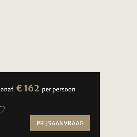
€ 162
vanaf
per persoon
PRIJSAANVRAAG