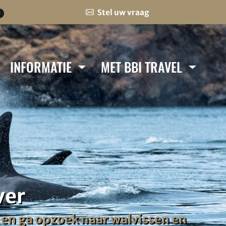
Stel uw vraag
0
INFORMATIE
MET BBI TRAVEL
ver
 en ga opzoek naar walvissen en