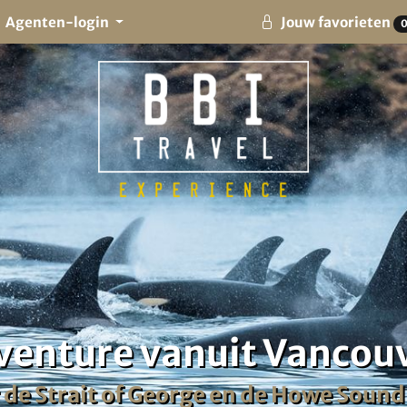
Agenten-login
Jouw favorieten
venture vanuit Vancou
 de Strait of George en de Howe Sound