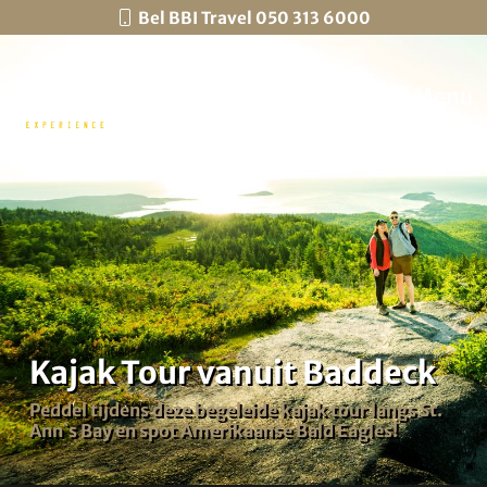
Bel BBI Travel 050 313 6000
Menu
Kajak Tour vanuit Baddeck
Peddel tijdens deze begeleide kajak tour langs St.
Ann`s Bay en spot Amerikaanse Bald Eagles!