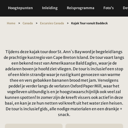
Hoogtepunten
Inleiding
Reisprogramma
Foto's
Det
Home
Canada
Excursies Canada
Kajak Tour vanuit Baddeck
Tijdens deze kajak tour door St. Ann`s Bay word je begeleid langs
de prachtige kustregio van Cape Breton Island. De tour vaart langs
een bekend nest van Amerikaanse Bald Eagles, waar je de
adelaren boven je hoofd ziet vliegen. De tour is inclusief een stop
of een klein strandje waar je rustig kunt genoezen van warme
thee en vers gebakken bananen brood met jam. Vervolgens
peddel je verder langs de verlaten Oxford Paper Mill, waar het
vogelleven uitbundig is en je hoogstwaarschijnlijk ook veel zal
kunnen spotten! In zomer zijn de kreeft vissers ook actief in deze
baai, en kan je ze hun netten vol kreeft uit het water zien heisen.
De tour is inclusief gids, alle nodige materialen en een drankje +
snack.