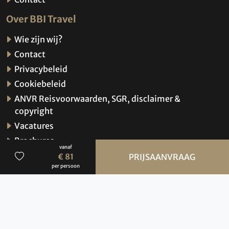
Over BBI Travel
Wie zijn wij?
Contact
Privacybeleid
Cookiebeleid
ANVR Reisvoorwaarden, SGR, disclaimer &
copyright
Vacatures
Brochures
vanaf
Verzekeringen
€ 81
PRIJSAANVRAAG
per persoon
Hoe werkt de website?
© 2026 BBI Travel
Privacybeleid