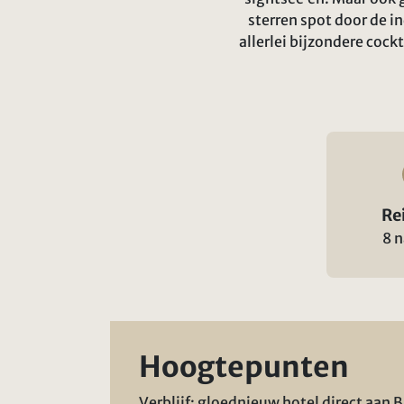
sterren spot door de i
allerlei bijzondere cock
Re
8 
Hoogtepunten
Verblijf: gloednieuw hotel direct aan 