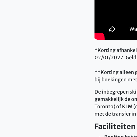
*Korting afhankel
02/01/2027. Geld
**Korting alleen 
bij boekingen met
De inbegrepen skili
gemakkelijk de om
Toronto) of KLM (d
met de transfer in
Faciliteiten
Rooftop hot 