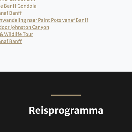
 de Banff Gondola
anaf Banff
wandeling naar Paint Pots vanaf Banff
 door Johnston Canyon
& Wildlife Tour
naf Banff
Reisprogramma