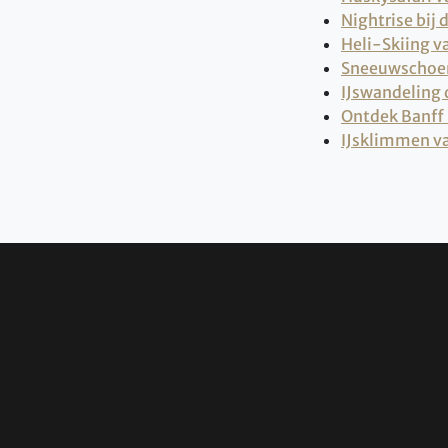
Nightrise bij
Heli-Skiing v
Sneeuwschoen
IJswandeling
Ontdek Banff 
IJsklimmen va