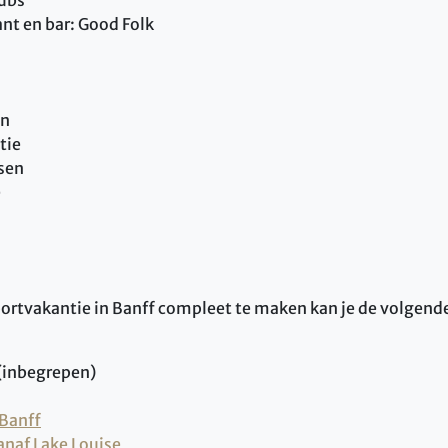
ant en bar: Good Folk
en
tie
sen
e
rtvakantie in Banff compleet te maken kan je de volgende
(inbegrepen)
 Banff
anaf Lake Louise