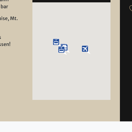
 bar
ise, Mt.
s
ssen!