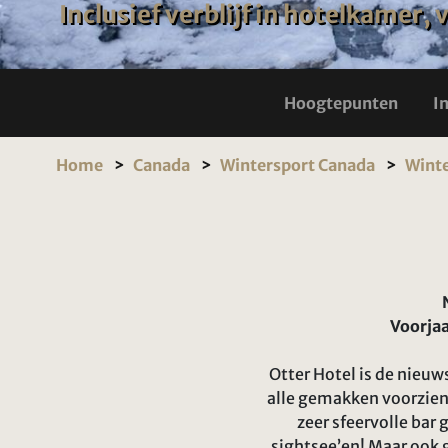
Inclusief verblijf in hotelkamer,
Hoogtepunten
I
Home
Canada
Wintersport Canada
Winte
Voorjaa
Otter Hotel is de nieuw
alle gemakken voorzien.
zeer sfeervolle bar 
sightsee’en! Maar ook g