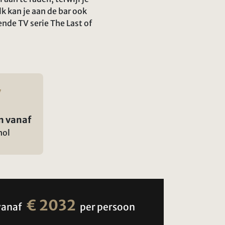
k kan je aan de bar ook
ende TV serie The Last of
n vanaf
hol
€ 2032
vanaf
per persoon