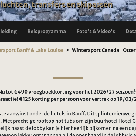
 vluchten, transfers en skipassen
nleiding
Reisprogramma
Foto's & Video's
Deta
rsport Banff & Lake Louise
Wintersport Canada | Otter
Nu tot €490 vroegboekkorting voor het 2026/27 seizoen!
rsactie! €125 korting per persoon voor vertrek op 19/02
ste aanwinst onder de hotels in Banff. Dit splinternieuwe
 Met prachtige rooftop hot tubs om zijn buurhotel Hotel 
gelijk naast de lobby kan je hier heerlijk bijkomen na een d
ewoon lekker ontspannen bij de openhaard in de lobby is al 