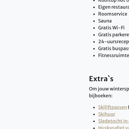
Eigen restaur
Roomservice
Sauna
Gratis Wi-Fi
Gratis parker
24-uursrecep
Gratis buspas
Fitnessruimt
Extra`s
Om jouw winterspo
bijboeken:
Skiliftpassen
Skihuur
Sledetocht in
Huskysafari v