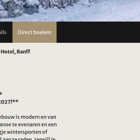
ils
Direct boeken
 Hotel, Banff
*
/2027!**
 gebouw is modern en van
Canoe te evenaren en een
agje wintersporten of
aan te raden, terwijl je