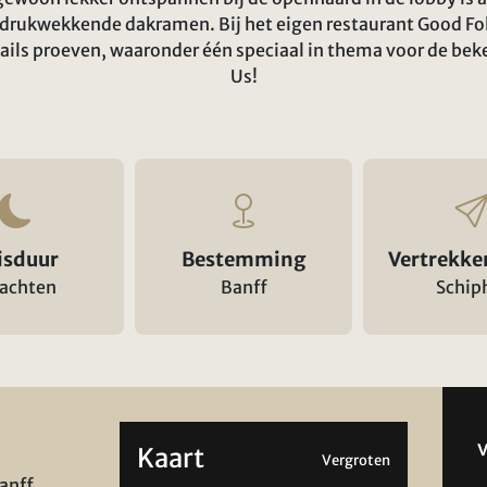
ndrukwekkende dakramen. Bij het eigen restaurant Good Fol
tails proeven, waaronder één speciaal in thema voor de bek
Us!
isduur
Bestemming
Vertrekke
nachten
Banff
Schip
Kaart
Vergroten
Banff