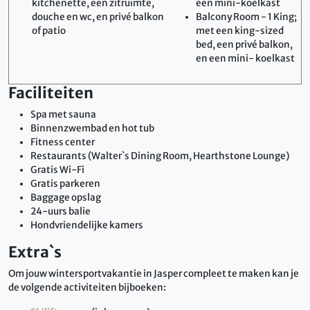
kitchenette, een zitruimte,
een mini-koelkast
douche en wc, en privé balkon
Balcony Room - 1 King;
of patio
met een king-sized
bed, een privé balkon,
en een mini- koelkast
Faciliteiten
Spa met sauna
Binnenzwembad en hot tub
Fitness center
Restaurants (Walter`s Dining Room, Hearthstone Lounge)
Gratis Wi-Fi
Gratis parkeren
Baggage opslag
24-uurs balie
Hondvriendelijke kamers
Extra`s
Om jouw wintersportvakantie in Jasper compleet te maken kan je
de volgende activiteiten bijboeken: