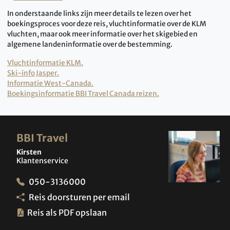
In onderstaande links zijn meer details te lezen over het
boekingsproces voor deze reis, vluchtinformatie over de KLM
vluchten, maar ook meer informatie over het skigebied en
algemene landeninformatie over de bestemming.
Vluchtinformatie KLM.
Ski-info Jasper.
Informatie West-Canada.
Boekingsinformatie BBI Travel Canada reizen.
BBI Travel
Kirsten
Klantenservice
050-3136000
Reis doorsturen per email
Reis als PDF opslaan