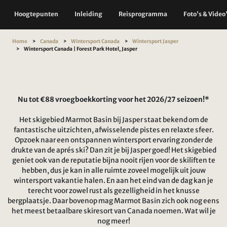
Hoogtepunten
Inleiding
Reisprogramma
Foto's & Video
Home
Canada
Wintersport Canada
Wintersport Jasper
Wintersport Canada | Forest Park Hotel, Jasper
Nu tot €88 vroegboekkorting voor het 2026/27 seizoen!*
Het skigebied Marmot Basin bij Jasper staat bekend om de
fantastische uitzichten, afwisselende pistes en relaxte sfeer.
Opzoek naar een ontspannen wintersport ervaring zonder de
drukte van de aprés ski? Dan zit je bij Jasper goed! Het skigebied
geniet ook van de reputatie bijna nooit rijen voor de skiliften te
hebben, dus je kan in alle ruimte zoveel mogelijk uit jouw
wintersport vakantie halen. En aan het eind van de dag kan je
terecht voor zowel rust als gezelligheid in het knusse
bergplaatsje. Daar bovenop mag Marmot Basin zich ook nog eens
het meest betaalbare skiresort van Canada noemen. Wat wil je
nog meer!