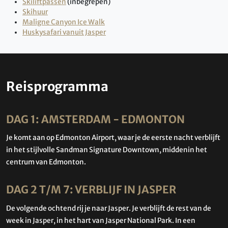
Skiliftpassen
(inbegrepen)
Skihuur
Maligne Canyon Ice Walk
Huskysafari vanuit Jasper
Reisprogramma
DAG 1: AMSTERDAM - EDMONTON
Je komt aan op Edmonton Airport, waar je de eerste nacht verblijft
in het stijlvolle Sandman Signature Downtown, middenin het
centrum van Edmonton.
DAG 2 T/M 7: VERBLIJF IN JASPER
De volgende ochtend rij je naar Jasper. Je verblijft de rest van de
week in Jasper, in het hart van Jasper National Park. In een