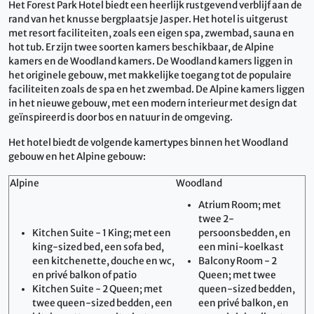
Het Forest Park Hotel biedt een heerlijk rustgevend verblijf aan de
rand van het knusse bergplaatsje Jasper. Het hotel is uitgerust
met resort faciliteiten, zoals een eigen spa, zwembad, sauna en
hot tub. Er zijn twee soorten kamers beschikbaar, de Alpine
kamers en de Woodland kamers. De Woodland kamers liggen in
het originele gebouw, met makkelijke toegang tot de populaire
faciliteiten zoals de spa en het zwembad. De Alpine kamers liggen
in het nieuwe gebouw, met een modern interieur met design dat
geïnspireerd is door bos en natuur in de omgeving.
Het hotel biedt de volgende kamertypes binnen het Woodland
gebouw en het Alpine gebouw:
Alpine
Woodland
Atrium Room; met
twee 2-
Kitchen Suite - 1 King; met een
persoonsbedden, en
king-sized bed, een sofa bed,
een mini-koelkast
een kitchenette, douche en wc,
Balcony Room - 2
en privé balkon of patio
Queen; met twee
Kitchen Suite - 2 Queen; met
queen-sized bedden,
twee queen-sized bedden, een
een privé balkon, en