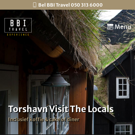
Bel BBI Travel 050 313 6000
Menu
Torshavn Visit The Locals
Inclusief koffie & cake of diner