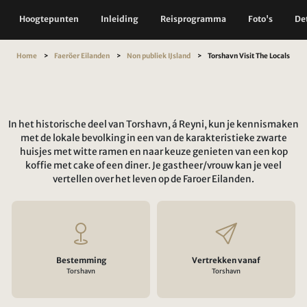
Hoogtepunten
Inleiding
Reisprogramma
Foto's
Det
Home
Faeröer Eilanden
Non publiek IJsland
Torshavn Visit The Locals
In het historische deel van Torshavn, á Reyni, kun je kennismaken
met de lokale bevolking in een van de karakteristieke zwarte
huisjes met witte ramen en naar keuze genieten van een kop
koffie met cake of een diner. Je gastheer/vrouw kan je veel
vertellen over het leven op de Faroer Eilanden.
Bestemming
Vertrekken vanaf
Torshavn
Torshavn