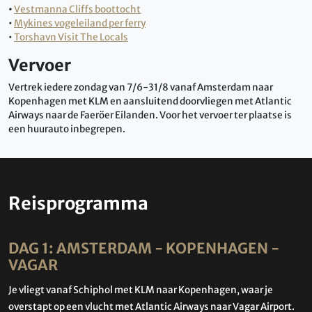
•
Vestmanna Cliffs boottocht
•
Mykines vogeleiland per ferry
•
Torshavn Visit The Locals
Vervoer
Vertrek iedere zondag van 7/6-31/8 vanaf Amsterdam naar
Kopenhagen met KLM
en aansluitend doorvliegen met Atlantic
Airways naar de Faeröer Eilanden. Voor het vervoer ter plaatse is
een huurauto inbegrepen.
Reisprogramma
DAG 1: AMSTERDAM - KOPENHAGEN -
VAGAR
Je vliegt vanaf Schiphol met KLM naar Kopenhagen, waar je
overstapt op een vlucht met Atlantic Airways naar Vagar Airport.