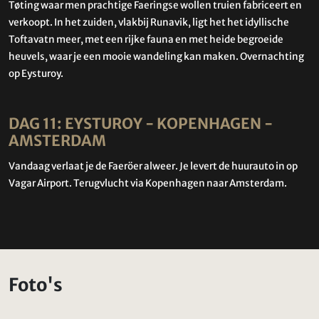
Tøting waar men prachtige Faeringse wollen truien fabriceert en
verkoopt. In het zuiden, vlakbij Runavik, ligt het het idyllische
Toftavatn meer, met een rijke fauna en met heide begroeide
heuvels, waar je een mooie wandeling kan maken. Overnachting
op Eysturoy.
DAG 11: EYSTUROY - KOPENHAGEN -
AMSTERDAM
Vandaag verlaat je de Faeröer alweer. Je levert de huurauto in op
Vagar Airport. Terugvlucht via Kopenhagen naar Amsterdam.
Foto's