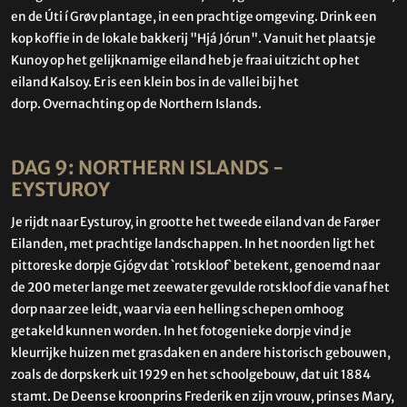
en de Úti í Grøv plantage, in een prachtige omgeving. Drink een
kop koffie in de lokale bakkerij "Hjá Jórun". Vanuit het plaatsje
Kunoy op het gelijknamige eiland heb je fraai uitzicht op het
eiland Kalsoy. Er is een klein bos in de vallei bij het
dorp. Overnachting op de Northern Islands.
DAG 9: NORTHERN ISLANDS -
EYSTUROY
Je rijdt naar Eysturoy, in grootte het tweede eiland van de Farøer
Eilanden, met prachtige landschappen. In het noorden ligt het
pittoreske dorpje Gjógv dat `rotskloof` betekent, genoemd naar
de 200 meter lange met zeewater gevulde rotskloof die vanaf het
dorp naar zee leidt, waar via een helling schepen omhoog
getakeld kunnen worden. In het fotogenieke dorpje vind je
kleurrijke huizen met grasdaken en andere historisch gebouwen,
zoals de dorpskerk uit 1929 en het schoolgebouw, dat uit 1884
stamt. De Deense kroonprins Frederik en zijn vrouw, prinses Mary,