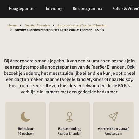
Hoogtepunten
Inleiding
Reisprogramma
Foto's & Video
Home
Faeröer Eilanden
Autorondreizen Faeröer Eilanden
Faeröer Eilanden rondreis Het Beste Van De Faeröer - B&B`s
Bij deze rondreis maak je gebruik van een huurauto en bezoek je in
een rustig tempo alle hoogtepunten van de Faeröer Eilanden. Ook
bezoek je Suduroy, het meest zuidelijke eiland, en kun je optioneel
een dagtrip maken naar het vogeleiland Mykines of naar Nolsoy.
Rust, ruimte en stilte zijn hier de sleutelwoorden. In de B&B`s
verblijf je in kamers met een gedeelde badkamer.
Reisduur
Bestemming
Vertrekken vanaf
10 nachten
Faeröer Eilanden
Amsterdam