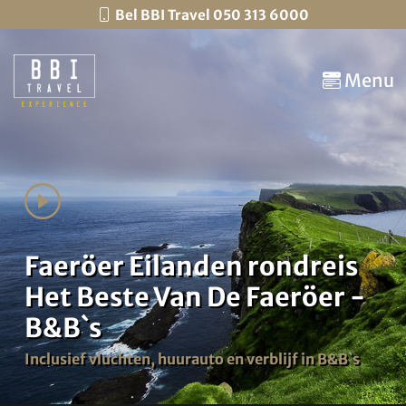
Bel BBI Travel 050 313 6000
Menu
Faeröer Eilanden rondreis
Het Beste Van De Faeröer -
B&B`s
Inclusief vluchten, huurauto en verblijf in B&B`s