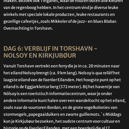
maken. Bezoek ook Tinganes, waar de houten boten alle kleuren
van de regenboog hebben. In het centrum vind je diverse leuke
winkels met speciale lokale producten, leuke restaurants en
gezellige cafeetjes, zoals Mikkeler of de jazz- en blues
Blabar.
Overnachting in Torshavn.
DAG 6: VERBLIJF IN TORSHAVN -
NOLSOY EN KIRKJUBØUR
Vanuit Torshavn vertrekt een ferry die je in ca. 20 minuten naar
het eiland Nolsoy brengt (ca. 9 km lang). Nolsoy is qua reliëf het
laagste eiland van de Faeröer Eilanden. Het hoogste punt op het
eiland is de Eggjarklettur berg (372 meter). Bij het haventje van
Nólsoy is een toeristisch informatiecentrum, waar je onder
andere informatie kunt halen over een wandeltocht op het eiland,
zoals naar de vuurtoren Bordan, en de grote vogelkolonies van
stormvogels, papegaaiduikers en zwarte guillemots. ` s Middags
kun je Kirkjubøur bezoeken, het oudste centrum voor cultuur en
historie op de Faeröer Eilanden, met een boerderij die al 17