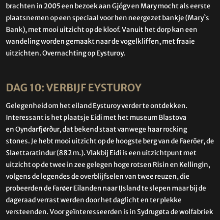
brachten in 2005 een bezoek aan Gjógv en Mary mocht als eerste
plaatsnemen op een speciaal voor hen neergezet bankje (Mary`s
Bank), met mooi uitzicht op de kloof. Vanuit het dorp kan een
wandeling worden gemaakt naar de vogelkliffen, met fraaie
uitzichten. Overnachting op Eysturoy.
DAG 10: VERBIJF EYSTUROY
Gelegenheid om het eiland Eysturoy verder te ontdekken.
Interessant is het plaatsje Eidi met het museum Blastova
en
Oyndarfjørður, dat bekend staat vanwege haar rocking
stones.
Je hebt mooi uitzicht op de hoogste berg van de Faeröer, de
Slaettaratindur (882 m.). Vlakbij Eidi is een uitzichtpunt met
uitzicht op de twee in zee gelegen hoge rotsen Risin en Kellingin,
volgens de legendes de overblijfselen van twee reuzen, die
probeerden de Farøer Eilanden naar IJsland te slepen maar bij de
dageraad verrast werden door het daglicht en ter plekke
versteenden. Voor geïnteresseerden is in Sydrugøta de wolfabriek