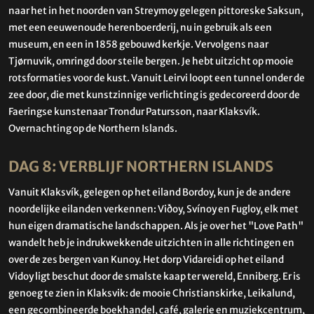
naar het in het noorden van Streymoy gelegen pittoreske Saksun,
met een eeuwenoude herenboerderij, nu in gebruik als een
museum, en een in 1858 gebouwd kerkje. Vervolgens naar
Tjørnuvik, omringd door steile bergen. Je hebt uitzicht op mooie
rotsformaties voor de kust. Vanuit Leirvi loopt een tunnel onder de
zee door, die met kunstzinnige verlichting is gedecoreerd door de
Faeringse kunstenaar Trondur Patursson, naar Klaksvík.
Overnachting op de Northern Islands.
DAG 8: VERBLIJF NORTHERN ISLANDS
Vanuit Klaksvík, gelegen op het eiland Bordoy, kun je de andere
noordelijke eilanden verkennen: Viðoy, Svínoy en Fugloy, elk met
hun eigen dramatische landschappen. Als je over het "Love Path"
wandelt heb je indrukwekkende uitzichten in alle richtingen en
over de zes bergen van Kunoy. Het dorp Vidareidi op het eiland
Vidoy ligt beschut door de smalste kaap ter wereld, Enniberg. Er is
genoeg te zien in Klaksvik: de mooie Christianskirke, Leikalund,
een gecombineerde boekhandel, café, galerie en muziekcentrum,