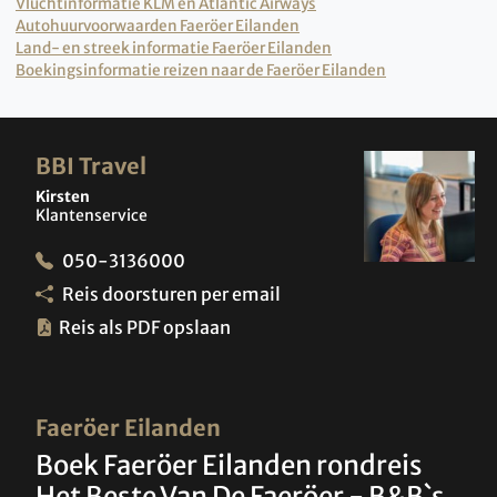
Vluchtinformatie KLM en Atlantic Airways
Autohuurvoorwaarden Faeröer Eilanden
Land- en streek informatie Faeröer Eilanden
Boekingsinformatie reizen naar de Faeröer Eilanden
BBI Travel
Kirsten
Klantenservice
050-3136000
Reis doorsturen per email
Reis als PDF opslaan
Faeröer Eilanden
Boek Faeröer Eilanden rondreis
Het Beste Van De Faeröer - B&B`s