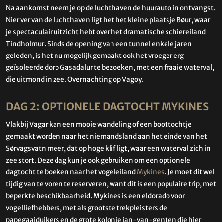
Na aankomst neem je op de luchthaven de huurauto in ontvangst.
Nier ver van de luchthaven ligt het het kleine plaatsje Bøur, waar
je spectaculair uitzicht hebt over het dramatische schiereiland
Tindholmur. Sinds de opening van een tunnel enkele jaren
geleden, is het nu mogelijk gemaakt ook het vroeger erg
geïsoleerde dorp Gasadalur te bezoeken, met een fraaie waterval,
die uitmond in zee. Overnachting op Vagoy.
DAG 2: OPTIONELE DAGTOCHT MYKINES
Vlakbij Vagar kan een mooie wandeling of een boottochtje
gemaakt worden naar het niemandsland aan het einde van het
Sørvagsvatn meer, dat op hoge klif ligt, waar een waterval zich in
zee stort. Deze dag kun je ook gebruiken om een optionele
dagtocht te boeken naar het vogeleiland
Mykines
. Je moet dit wel
tijdig van te voren te reserveren, want dit is een populaire trip, met
beperkte beschikbaarheid. Mykines is een eldorado voor
vogelliefhebbers, met als grootste trekpleisters de
papegaaiduikers en de grote kolonie jan-van-genten die hier