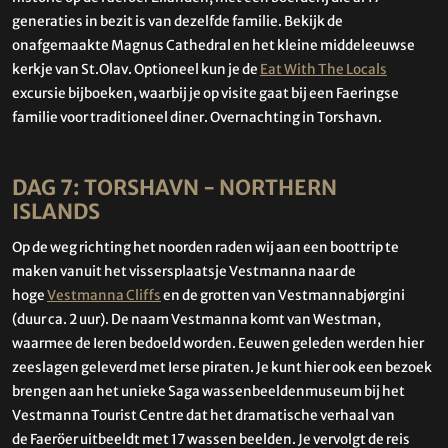
generaties in bezit is van dezelfde familie. Bekijk de
onafgemaakte Magnus Cathedral en het kleine middeleeuwse
kerkje van St.Olav. Optioneel kun je de
Eat With The Locals
excursie bijboeken, waarbij je op visite gaat bij een Faeringse
familie voor traditioneel diner. Overnachting in Torshavn.
DAG 7: TORSHAVN - NORTHERN
ISLANDS
Op de weg richting het noorden raden wij aan een boottrip te
maken vanuit het vissersplaatsje Vestmanna naar de
hoge
Vestmanna Cliffs
en de grotten van Vestmannabjørgini
(duur ca. 2 uur). De naam Vestmanna komt van Westman,
waarmee de Ieren bedoeld worden. Eeuwen geleden werden hier
zeeslagen geleverd met Ierse piraten. Je kunt hier ook een bezoek
brengen aan het unieke Saga wassenbeeldenmuseum bij het
Vestmanna Tourist Centre dat het dramatische verhaal van
de Faeröer uitbeeldt met 17 wassen beelden. Je vervolgt de reis