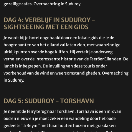
gezellige cafes.
Overnachting in Sudurey.
DAG 4: VERBLIJF IN SUDUROY -
SIGHTSEEING MET EEN GIDS
Je wordt bij je hotel opgehaald door een lokale gids die je de
hoogtepunten van het eiland zal laten zien, met waanzinnige
uitkijkpunten over de hoge kliffen. Hij vertelt je onderweg
verhalen over de interessante historie van de Faeröer Eilanden. De
lunch is inbegrepen. De invulling van deze tour is onder
voorbehoud van de wind en weersomstandigheden. Overnachting
in Sudurey.
DAG 5: SUDUROY - TORSHAVN
Je neemt de ferry terug naar Torshavn. Torshavn is een mix van
oud en nieuw en je moet zeker een wandeling door het oude
gedeelte "á Reyni" met haar houten huizen met grasdaken