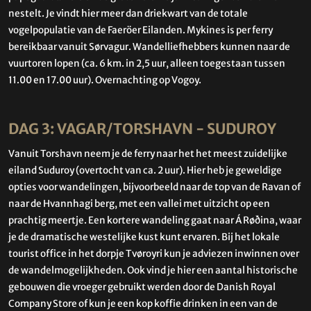
nestelt. Je vindt hier meer dan driekwart van de totale
vogelpopulatie van de Faeröer Eilanden. Mykines is per ferry
bereikbaar vanuit Sørvagur. Wandelliefhebbers kunnen naar de
vuurtoren lopen (ca. 6 km. in 2,5 uur, alleen toegestaan tussen
11.00 en 17.00 uur). Overnachting op Vogoy.
DAG 3: VAGAR/TORSHAVN - SUDUROY
Vanuit Torshavn neem je de ferry naar het het meest zuidelijke
eiland Suduroy (overtocht van ca. 2 uur). Hier heb je geweldige
opties voor wandelingen, bijvoorbeeld naar de top van de Ravan of
naar de Hvannhagi berg, met een vallei met uitzicht op een
prachtig meertje. Een kortere wandeling gaat naar
Á Røðina, waar
je de dramatische westelijke kust kunt ervaren.
Bij het lokale
tourist office in het dorpje
Tvøroyri
kun je adviezen inwinnen over
de wandelmogelijkheden. Ook vind je hier een aantal historische
gebouwen die vroeger gebruikt werden door de
Danish Royal
Company Store of kun je een kop koffie drinken in een van de