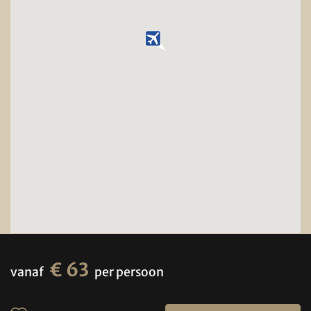
€ 63
vanaf
per persoon