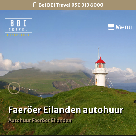
Bel BBI Travel 050 313 6000
Menu
Faeröer Eilanden autohuur
Autohuur Faeröer Eilanden