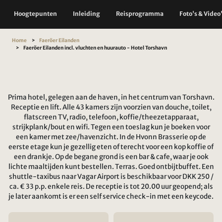
Hoogtepunten
Inleiding
Reisprogramma
Foto's & Video
Home
Faeröer Eilanden
Faeröer Eilanden incl. vluchten en huurauto - Hotel Torshavn
Prima hotel, gelegen aan de haven, in het centrum van Torshavn.
Receptie en lift. Alle 43 kamers zijn voorzien van douche, toilet,
flatscreen TV, radio, telefoon, koffie/theezetapparaat,
strijkplank/bout en wifi. Tegen een toeslag kun je boeken voor
een kamer met zee/havenzicht. In de Hvonn Brasserie op de
eerste etage kun je gezellig eten of terecht voor een kop koffie of
een drankje. Op de begane grond is een bar & cafe, waar je ook
lichte maaltijden kunt bestellen. Terras. Goed ontbijtbuffet. Een
shuttle-taxibus naar Vagar Airport is beschikbaar voor DKK 250 /
ca. € 33 p.p. enkele reis. De receptie is tot 20.00 uur geopend; als
je later aankomt is er een self service check-in met een keycode.