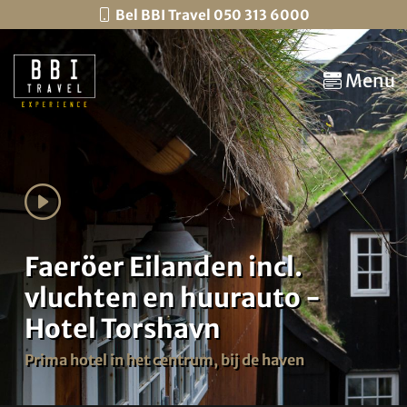
Bel BBI Travel 050 313 6000
Menu
Faeröer Eilanden incl.
vluchten en huurauto -
Hotel Torshavn
Prima hotel in het centrum, bij de haven