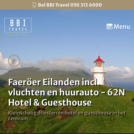
Bel BBI Travel 050 313 6000
Menu
Faeröer Eilanden incl.
vluchten en huurauto - 62N
Hotel & Guesthouse
Kleinschalig driesterren hotel en guesthouse in het
centrum