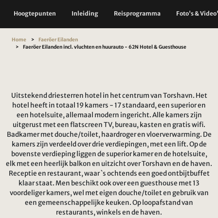
Hoogtepunten
Inleiding
Reisprogramma
Foto's & Video
Home
Faeröer Eilanden
Faeröer Eilanden incl. vluchten en huurauto - 62N Hotel & Guesthouse
Uitstekend driesterren hotel in het centrum van Torshavn. Het
hotel heeft in totaal 19 kamers - 17 standaard, een superior en
een hotelsuite, allemaal modern ingericht. Alle kamers zijn
uitgerust met een flatscreen TV, bureau, kasten en gratis wifi.
Badkamer met douche/toilet, haardroger en vloerverwarming. De
kamers zijn verdeeld over drie verdiepingen, met een lift. Op de
bovenste verdieping liggen de superior kamer en de hotelsuite,
elk met een heerlijk balkon en uitzicht over Torshavn en de haven.
Receptie en restaurant, waar `s ochtends een goed ontbijtbuffet
klaar staat. Men beschikt ook over een guesthouse met 13
voordeliger kamers, wel met eigen douche/toilet en gebruik van
een gemeenschappelijke keuken. Op loopafstand van
restaurants, winkels en de haven.