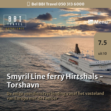
Bel BBI Travel 050 313 6000
Menu
7.5
uit 10
Smyril Line ferry Hirtshals -
Torshavn
De enige veerdienstverbinding vanaf het vasteland
van Europa met de Faeröer