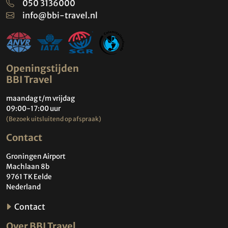
050 3136000
info@bbi-travel.nl
Openingstijden
BBI Travel
maandag t/m vrijdag
09:00-17:00 uur
(Bezoek uitsluitend op afspraak)
Contact
Groningen Airport
Machlaan 8b
9761 TK Eelde
Nederland
Contact
Over BBI Travel