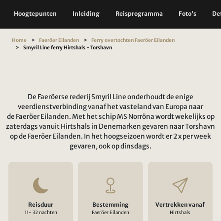
Hoogtepunten
Inleiding
Reisprogramma
Foto's
Det
Home
Faeröer Eilanden
Ferry overtochten Faeröer Eilanden
Smyril Line ferry Hirtshals - Torshavn
De Faeröerse rederij Smyril Line onderhoudt de enige
veerdienstverbinding vanaf het vasteland van Europa naar
de Faeröer Eilanden. Met het schip MS Norröna wordt wekelijks op
zaterdags vanuit Hirtshals in Denemarken gevaren naar Torshavn
op de Faeröer Eilanden. In het hoogseizoen wordt er 2 x per week
gevaren, ook op dinsdags.
Reisduur
Bestemming
Vertrekken vanaf
11- 32 nachten
Faeröer Eilanden
Hirtshals