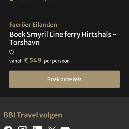
Faeröer Eilanden
Boek Smyril Line ferry Hirtshals -
Torshavn
€ 549
vanaf
per persoon
Boek deze reis
BBI Travel volgen