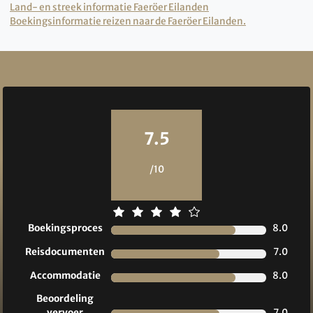
Land- en streek informatie Faeröer Eilanden
Boekingsinformatie reizen naar de Faeröer Eilanden.
Reviews
7.5
/10
Boekingsproces
8.0
Reisdocumenten
7.0
Accommodatie
8.0
Beoordeling
vervoer
7.0