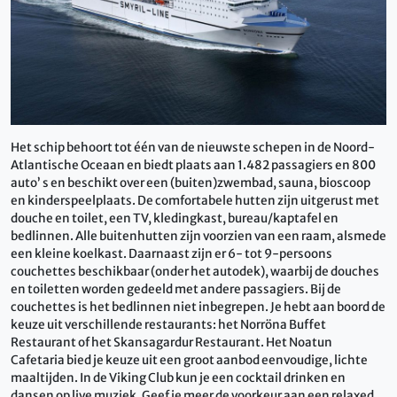
Het schip behoort tot één van de nieuwste schepen in de Noord-
Atlantische Oceaan en biedt plaats aan 1.482 passagiers en 800
auto’ s en beschikt over een (buiten)zwembad, sauna, bioscoop
en kinderspeelplaats. De comfortabele hutten zijn uitgerust met
douche en toilet, een TV, kledingkast, bureau/kaptafel en
bedlinnen. Alle buitenhutten zijn voorzien van een raam, alsmede
een kleine koelkast. Daarnaast zijn er 6- tot 9-persoons
couchettes beschikbaar (onder het autodek), waarbij de douches
en toiletten worden gedeeld met andere passagiers. Bij de
couchettes is het bedlinnen niet inbegrepen. Je hebt aan boord de
keuze uit verschillende restaurants: het Norröna Buffet
Restaurant of het Skansagardur Restaurant. Het Noatun
Cafetaria bied je keuze uit een groot aanbod eenvoudige, lichte
maaltijden. In de Viking Club kun je een cocktail drinken en
dansen op live muziek. Geef je meer de voorkeur aan een relaxed