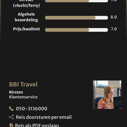
(vlucht/ferry)
Algehele
8.0
beoordeling
Prijs/kwaliteit
7.0
BBI Travel
Kirsten
Klantenservice
050-3136000
Reis doorsturen per email
Reis als PDF opslaan