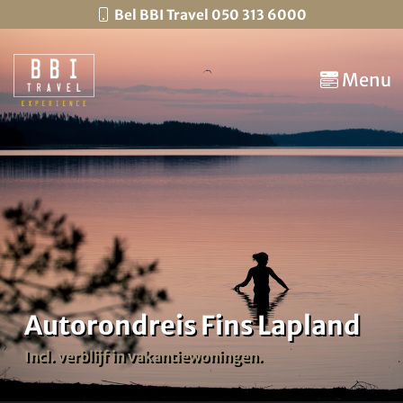
Bel BBI Travel 050 313 6000
Menu
Autorondreis Fins Lapland
Incl. verblijf in vakantiewoningen.