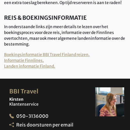
een extra toeslag berekenen. Op tijd reserveren is aan te raden!
REIS & BOEKINGSINFORMATIE
In onderstaande links zijn meer details te lezen over het
boekingsproces voor deze reis, informatie over de Finnlines
overtochten, maar ook meer algemene landeninformatie over de
bestemming.
Boekingsinformatie BBI Travel Finland reizen.
Informatie Finnlines.
Landen informatie Finland.
BBI Travel
Kirsten
Klantenservice
050-3136000
Reis doorsturen per email