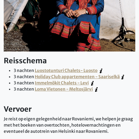
Reisschema
3 nachten
Luostotunturi Chalets- Luosto
3 nachten
Holiday Club appartementen - Saariselkä
3 nachten
Immelmökit Chalets - Levi
3 nachten
Loma Vietonen - Meltosjärvi
Vervoer
Je reist op eigen gelegenheid naar Rovaniemi, we helpen je graag
met het boeken van overtochten, hotelovernachtingen en
eventueel de autotrein van Helsinki naar Rovaniemi.