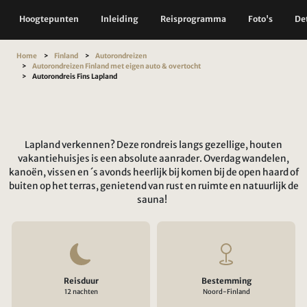
Hoogtepunten
Inleiding
Reisprogramma
Foto's
Det
Home
Finland
Autorondreizen
Autorondreizen Finland met eigen auto & overtocht
Autorondreis Fins Lapland
Lapland verkennen? Deze rondreis langs gezellige, houten
vakantiehuisjes is een absolute aanrader. Overdag wandelen,
kanoën, vissen en ´s avonds heerlijk bij komen bij de open haard of
buiten op het terras, genietend van rust en ruimte en natuurlijk de
sauna!
Reisduur
Bestemming
12 nachten
Noord-Finland