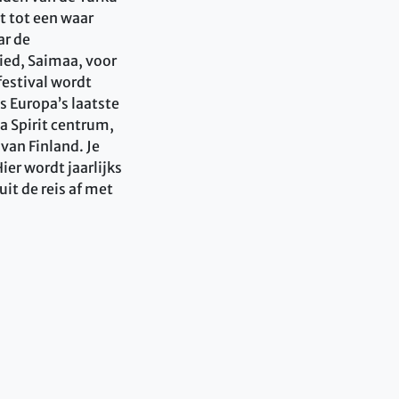
t tot een waar
ar de
ied, Saimaa, voor
festival wordt
s Europa’s laatste
la Spirit centrum,
van Finland. Je
ier wordt jaarlijks
it de reis af met