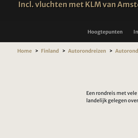
Incl. vluchten met KLM van Amster
Hoogtepunten
I
Home
Finland
Autorondreizen
Autorondr
Een rondreis met vele
landelijk gelegen over