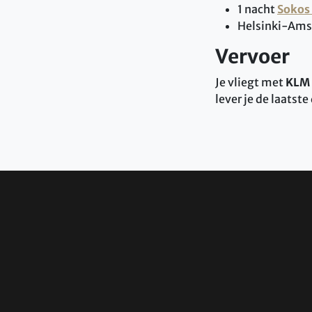
1 nacht
Sokos 
Helsinki-Ams
Vervoer
Je vliegt met
KLM
lever je de laatst