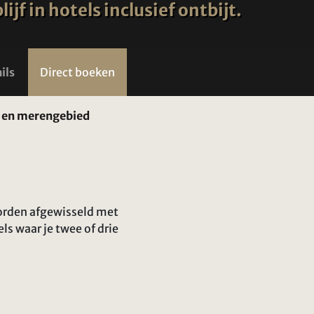
f in hotels inclusief ontbijt.
ils
Direct boeken
d en merengebied
worden afgewisseld met
ls waar je twee of drie