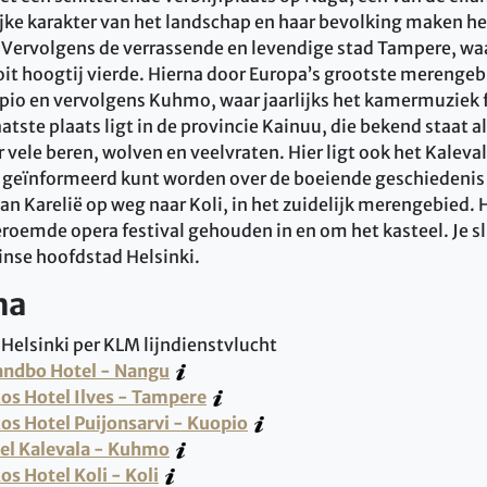
lijke karakter van het landschap en haar bevolking maken he
. Vervolgens de verrassende en levendige stad Tampere, wa
oit hoogtij vierde. Hierna door Europa’s grootste merengeb
uopio en vervolgens Kuhmo, waar jaarlijks het kamermuziek 
tste plaats ligt in de provincie Kainuu, die bekend staat al
 vele beren, wolven en veelvraten. Hier ligt ook het Kaleva
d geïnformeerd kunt worden over de boeiende geschiedenis 
an Karelië op weg naar Koli, in het zuidelijk merengebied. H
roemde opera festival gehouden in en om het kasteel. Je slu
 Finse hoofdstad Helsinki.
ma
elsinki per KLM lijndienstvlucht
andbo Hotel - Nangu
os Hotel Ilves - Tampere
os Hotel Puijonsarvi - Kuopio
el Kalevala - Kuhmo
os Hotel Koli - Koli