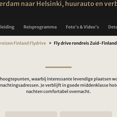
dam naar Helsinki, huurauto en verblij
nleiding
Reisprogramma
Foto's & Video's
Deta
eizen Finland Flydrive
Fly drive rondreis Zuid-Finlan
 hoogtepunten, waarbij interessante levendige plaatsen 
nachtingsadressen. Je verblijft in goede middenklasse hote
nachten comfortabel overnacht.