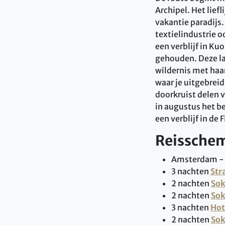
Archipel. Het lief
vakantie paradijs
textielindustrie o
een verblijf in K
gehouden. Deze laa
wildernis met haar
waar je uitgebrei
doorkruist delen v
in augustus het be
een verblijf in de
Reissche
Amsterdam - H
3 nachten
Str
2 nachten
Sok
2 nachten
Sok
3 nachten
Hot
2 nachten
Sok