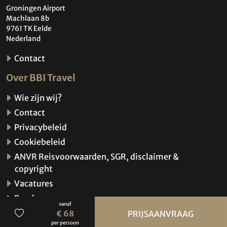
Groningen Airport
Machlaan 8b
9761 TK Eelde
Nederland
Contact
Over BBI Travel
Wie zijn wij?
Contact
Privacybeleid
Cookiebeleid
ANVR Reisvoorwaarden, SGR, disclaimer &
copyright
Vacatures
Brochures
vanaf
Verzekeringen
€ 68
PRIJSAANVRAAG
per persoon