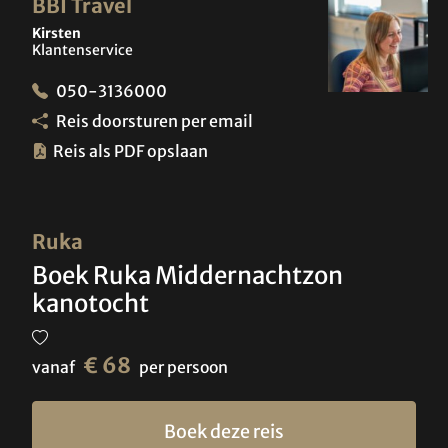
BBI Travel
Kirsten
Klantenservice
050-3136000
Reis doorsturen per email
Reis als PDF opslaan
Ruka
Boek Ruka Middernachtzon
kanotocht
€ 68
vanaf
per persoon
Boek deze reis