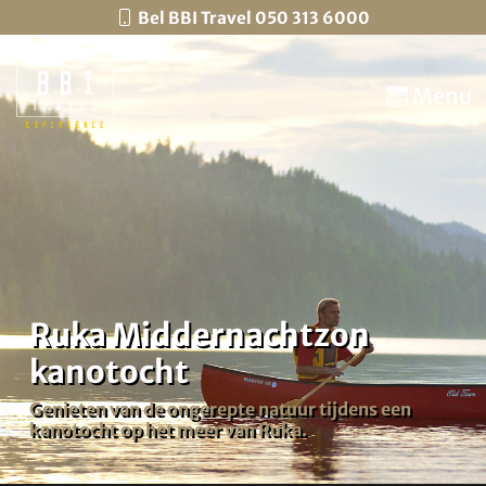
Bel BBI Travel 050 313 6000
Menu
Ruka Middernachtzon
kanotocht
Genieten van de ongerepte natuur tijdens een
kanotocht op het meer van Ruka.