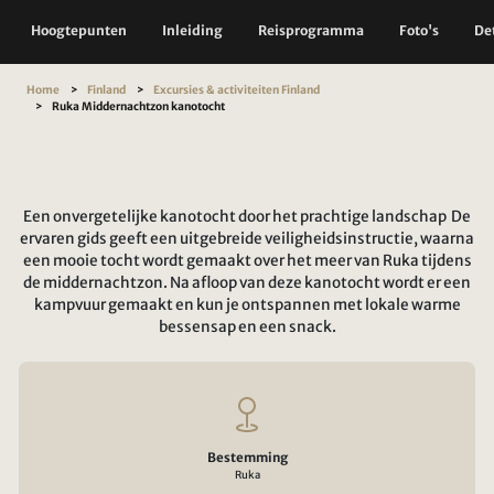
Hoogtepunten
Inleiding
Reisprogramma
Foto's
Det
Home
Finland
Excursies & activiteiten Finland
Ruka Middernachtzon kanotocht
Een onvergetelijke kanotocht door het prachtige landschap De
ervaren gids geeft een uitgebreide veiligheidsinstructie, waarna
een mooie tocht wordt gemaakt over het meer van Ruka tijdens
de middernachtzon. Na afloop van deze kanotocht wordt er een
kampvuur gemaakt en kun je ontspannen met lokale warme
bessensap en een snack.
Bestemming
Ruka