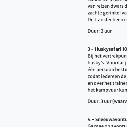
van reizen dwars 
zachte gerinkel v
De transfer heen e
Duur: 2 uur
3 - Huskysafari 1
Bij het vertrekpu
husky’s. Voordat je
één persoon bestu
zodat iedereen de 
en over het traine
het kampvuur kun j
Duur: 3 uur (waar
4 - Sneeuwavontu
Ga mee op avontuur