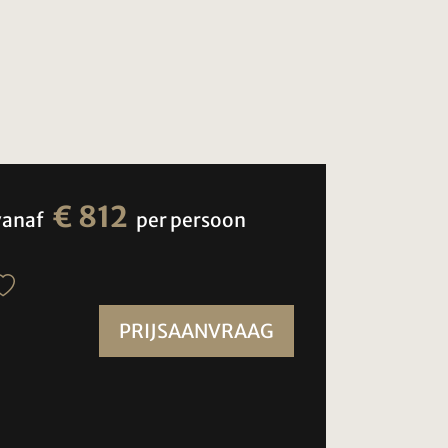
€ 812
vanaf
per persoon
PRIJSAANVRAAG