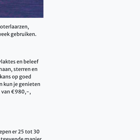
ooterlaarzen,
week gebruiken.
laktes en beleef
maan, sterren en
e kans op goed
n kun je genieten
o van €980,-,
epen er 25 tot 30
rustgevende manier