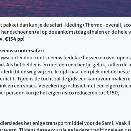
it pakket dan kun je de safari-kleding (Thermo-overall, sc
en handschoenen) al op de aankomstdag afhalen en de hele 
v. €154 pp!
sneeuwscootersafari
uwscooter door met sneeuw bedekte bossen en over open v
d. Als het helder is én met een een beetje geluk, zullen de 
derlicht de weg wijzen. Je rijdt naar een plek met de best
erlicht. Tijdens de tocht zal de gids een kampvuur maken e
nk en een snack. Verzekering inclusief met een eigen risic
er persoon kun je het eigen risico reduceren tot €150,-.
diersledes het enige transportmiddel voor de Sami. Vaak li
aravaan. Tijdens deze excursie ga je deze traditionele en 