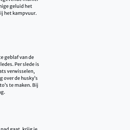
nige geluid het
bij het kampvuur.
te geblaf van de
ledes. Per slede is
ats verwisselen,
eg over de husky’s
to’s te maken. Bij
ng.
ad gaat, krijg je