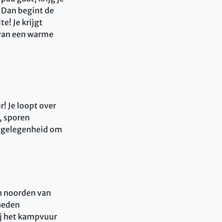
. Dan begint de
e! Je krijgt
 van een warme
! Je loopt over
, sporen
e gelegenheid om
n noorden van
gheden
ij het kampvuur