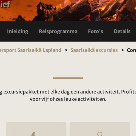
ief
Inleiding
Reisprogramma
Foto's
Details
rsport Saariselkä Lapland
Saariselkä excursies
Com
ig excursiepakket met elke dag een andere activiteit. Profite
voor vijf of zes leuke activiteiten.