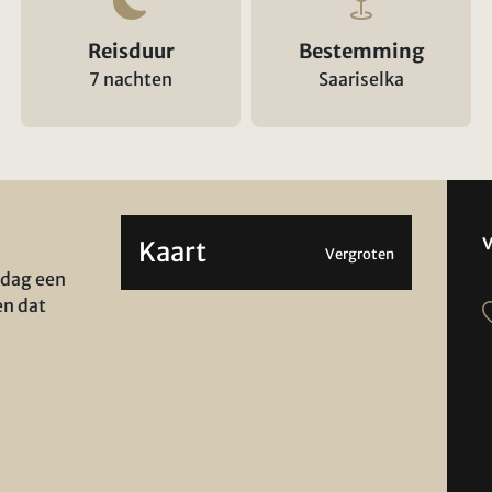
Reisduur
Bestemming
7 nachten
Saariselka
Kaart
Vergroten
 dag een
en dat