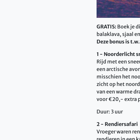
GRATIS:
Boek je d
balaklava, sjaal 
Deze bonus is t.w.
1 -
Noorderlicht 
Rijd met een snee
een arctische avon
misschien het noor
zicht op het noord
van een warme dra
voor €20,- extra p
Duur: 3 uur
2 - Rendiersafari
Vroeger waren ren
rendieren in een k