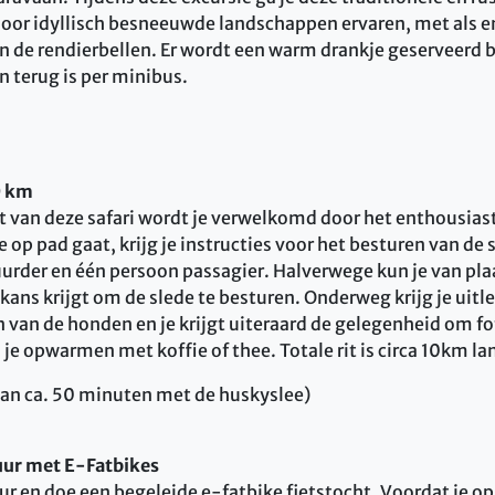
door idyllisch besneeuwde landschappen ervaren, met als e
an de rendierbellen. Er wordt een warm drankje geserveerd 
n terug is per minibus.
0 km
nt van deze safari wordt je verwelkomd door het enthousias
 op pad gaat, krijg je instructies voor het besturen van de s
urder en één persoon passagier. Halverwege kun je van pla
kans krijgt om de slede te besturen. Onderweg krijg je uitl
n van de honden en je krijgt uiteraard de gelegenheid om fo
e opwarmen met koffie of thee. Totale rit is circa 10km la
van ca. 50 minuten met de huskyslee)
ur met E-Fatbikes
 en doe een begeleide e-fatbike fietstocht. Voordat je op p