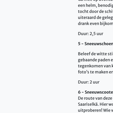
een helm, benodig
tocht door de schi
uiteraard de gele
drank even bijko
Duur: 2,5 uur
5 - Sneeuwschoen
Beleef de witte st
gebaande paden en
tegenkomen van ko
foto’s te maken e
Duur: 2 uur
6 - Sneeuwscooter
De route van deze
Saariselkä. Hier w
uitproberen! Wie w