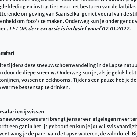
de kleding en instructies voor het besturen van de fatbike
tterende omgeving van Saariselka, geniet vooral van de stilt
genheid om foto’s te maken. Onderweg kun je onder genot
men.
LET OP: deze excursie is inclusief vanaf 07.01.2027.
safari
ilte tijdens deze sneeuwschoenwandeling in de Lapse natuur
 door de diepe sneeuw. Onderweg kun je, als je geluk hebt
nijnen, vossen en eekhoorns. Tijdens een pauze heb je d
n warme bessensap te drinken.
safari en ijsvissen
 sneeuwscootersafari brengt je naar een afgelegen meer te
ordt een gat in het ijs geboord en kun je jouw ijsvis vaardi
eet vang je de parel van de Lapse wateren, de zalmforel. B