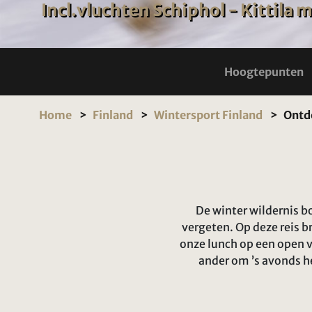
Incl.vluchten Schiphol - Kittila
Hoogtepunten
Home
Finland
Wintersport Finland
Ontd
De winter wildernis b
vergeten. Op deze reis b
onze lunch op een open v
ander om ’s avonds he