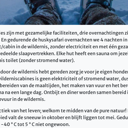
 zijn met gezamelijke faciliteiten, drie overnachtingen zi
 En gedurende de huskysafari overnachten we 4 nachten in
/cabin in de wildernis, zonder electriciteit en met één gez
eelde slaapvertrekken. Elke hut heeft een sauna om jezel
is toilet (zonder stromend water).
 door de wildernis hebt gereden zorg je voor je eigen hond
ilderniscabines is geen elektriciteit of stromend water, du
t bereiden van de maaltijden, het maken van vuur en het be
a na een lange dag. Ontbijt en diner worden samen bereid i
vuur in de wildernis.
ctiek van het leven; welkom te midden van de pure natuur!
d valt de sneeuw in oktober en blijft liggen tot mei. Gedur
-40 ° C tot 5 ° C niet ongewoon.