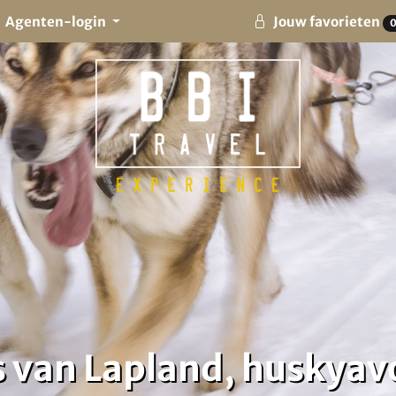
Agenten-login
Jouw favorieten
s van Lapland, huskya