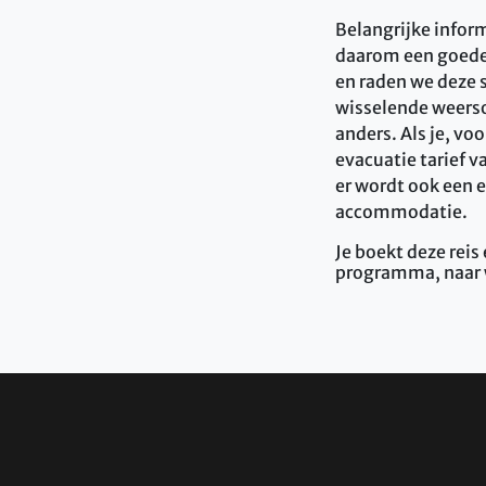
Belangrijke infor
daarom een goede 
en raden we deze 
wisselende weerso
anders. Als je, vo
evacuatie tarief v
er wordt ook een e
accommodatie.
Je boekt deze reis
programma, naar 