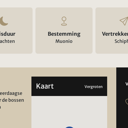
isduur
Bestemming
Vertrekke
nachten
Muonio
Schip
Kaart
Vergroten
meerdaagse
r de bossen
n