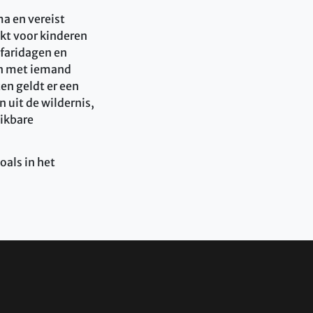
a en vereist
kt voor kinderen
afaridagen en
en met iemand
ten geldt er een
 uit de wildernis,
hikbare
oals in het