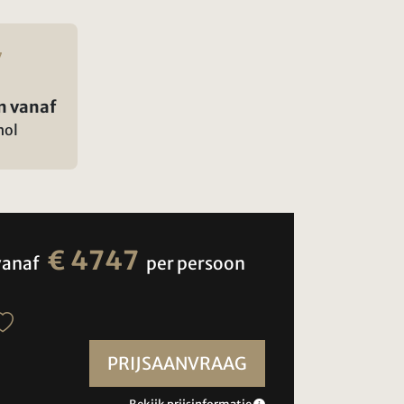
n vanaf
hol
€ 4747
vanaf
per persoon
PRIJSAANVRAAG