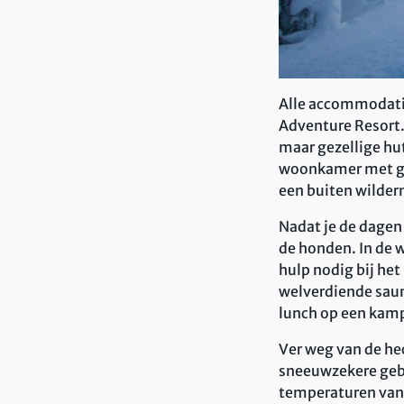
Alle accommodaties
Adventure Resort.
maar gezellige hut
woonkamer met ged
een buiten wildern
Nadat je de dagen
de honden. In de w
hulp nodig bij he
welverdiende saun
lunch op een kamp
Ver weg van de he
sneeuwzekere gebie
temperaturen van 