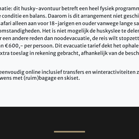
matie:
dit husky-avontuur betreft een heel fysiek programm
conditie en balans. Daarom is dit arrangement niet geschi
safari alleen aan voor 18-jarigen en ouder vanwege lange s
mstandigheden. Het is niet mogelijk de huskyslee te del
or een andere reden dan noodevacuatie, de reis wilt stopzet
an €600,- per persoon. Dit evacuatie tarief dekt het ophalen
xtra toeslag in rekening gebracht, afhankelijk van de besc
 eenvoudig online inclusief transfers en winteractiviteiten z
wens met (ruim)bagage en skiset.