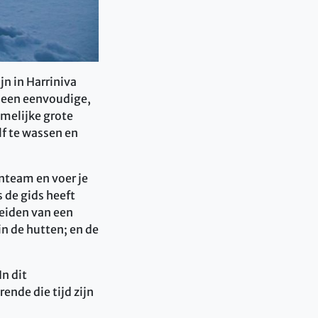
jn in Harriniva
 een eenvoudige,
amelijke grote
f te wassen en
enteam en voer je
s de gids heeft
reiden van een
n de hutten; en de
In dit
ende die tijd zijn