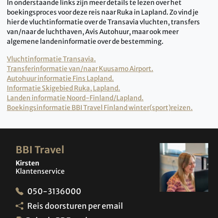
In onderstaande links zijn meer details te lezen over het
boekingsproces voor deze reis naar Ruka in Lapland. Zo vind je
hier de vluchtinformatie over de Transavia vluchten, transfers
van/naar de luchthaven, Avis Autohuur, maar ook meer
algemene landeninformatie over de bestemming.
Vluchtinformatie Transavia.
Transferinformatie van/naar Kuusamo Airport.
Autohuur informatie Fins Lapland.
Informatie Skigebied Ruka, Lapland.
Landen informatie Noord-Finland/Lapland.
Boekingsinformatie BBI Travel Finland winter(sport)reizen.
BBI Travel
Kirsten
Klantenservice
050-3136000
Reis doorsturen per email