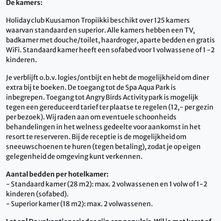
De kamers:
Holiday club Kuusamon Tropiikki beschikt over 125 kamers
waarvan standaard en superior. Alle kamers hebben een TV,
badkamer met douche/toilet, haardroger, aparte bedden en gratis
WiFi. Standaard kamer heeft een sofabed voor 1 volwassene of 1 -2
kinderen.
Je verblijft o.b.v. logies/ontbijt en hebt de mogelijkheid om diner
extra bij te boeken. De toegang tot de Spa Aqua Park is
inbegrepen. Toegang tot Angry Birds Activity park is mogelijk
tegen een gereduceerd tarief ter plaatse te regelen (12,- per gezin
per bezoek). Wij raden aan om eventuele schoonheids
behandelingen in het welness gedeelte voor aankomst in het
resort te reserveren. Bij de receptie is de mogelijkheid om
sneeuwschoenen te huren (tegen betaling), zodat je op eigen
gelegenheid de omgeving kunt verkennen.
Aantal bedden per hotelkamer:
- Standaard kamer (28 m2): max. 2 volwassenen en 1 volw of 1-2
kinderen (sofabed).
- Superior kamer (18 m2): max. 2 volwassenen.