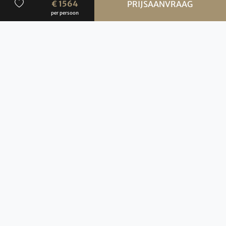
€ 1564
PRIJSAANVRAAG
per persoon
Meld u hier aan voor onze
Nieuwsbrief
Aanmelden
Advies
050 3136000