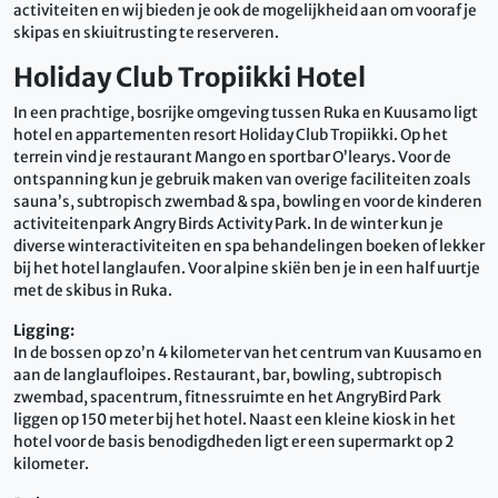
activiteiten en wij bieden je ook de mogelijkheid aan om vooraf je
skipas en skiuitrusting te reserveren.
Holiday Club Tropiikki Hotel
In een prachtige, bosrijke omgeving tussen Ruka en Kuusamo ligt
hotel en appartementen resort Holiday Club Tropiikki. Op het
terrein vind je restaurant Mango en sportbar O’learys. Voor de
ontspanning kun je gebruik maken van overige faciliteiten zoals
sauna’s, subtropisch zwembad & spa, bowling en voor de kinderen
activiteitenpark Angry Birds Activity Park. In de winter kun je
diverse winteractiviteiten en spa behandelingen boeken of lekker
bij het hotel langlaufen. Voor alpine skiën ben je in een half uurtje
met de skibus in Ruka.
Ligging:
In de bossen op zo’n 4 kilometer van het centrum van Kuusamo en
aan de langlaufloipes. Restaurant, bar, bowling, subtropisch
zwembad, spacentrum, fitnessruimte en het AngryBird Park
liggen op 150 meter bij het hotel. Naast een kleine kiosk in het
hotel voor de basis benodigdheden ligt er een supermarkt op 2
kilometer.