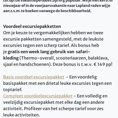
Let op! De vakantieperiodes zijn erg populair. Wil je met kerst of
nieuwjaar of in de voorjaarsvakantie naar Lapland raden wij je
aan z.s.m. te boeken vanwege de beschikbaarheid.
Voordeel excursiepakketten
Om je keuze te vergemakkelijken hebben we twee
excursie pakketten samengesteld, met de leukste
excursies tegen een scherp tarief. Als bonus heb
je
gratis een week lang gebruik van
safari-
kleding
(Thermo-overall, scooterlaarzen, balaklava,
sjaal en handschoenen). Deze bonus is t.w.v. € 149 pp!
Basis voordeel excursiepakket
- Een voordelig
basispakket met een drietal leuke excursies tegen een
toptarief.
Compleet voordeelexcursiepakket
- Een volledig en
veelzijdig excursiepakket met elke dag een andere
activiteit. Profiteer van het scherpe tarief voor zes
leuke activiteiten.