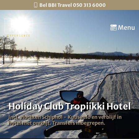
Bel BBI Travel 050 313 6000
Menu
Holiday Club Tropiikki Hotel
Incl. vluchten Schiphol - Kuusamo en verblijf in
hotel met ontbijt. Transfers inbegrepen.