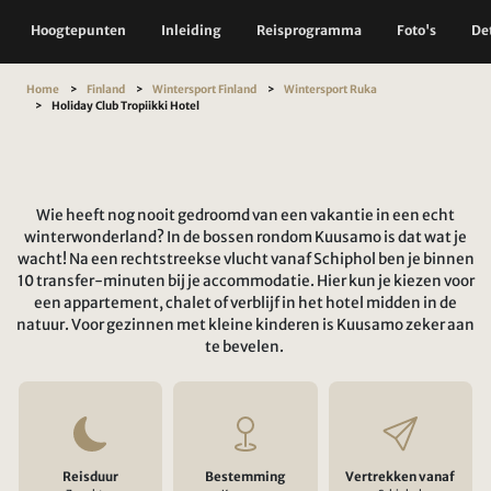
Hoogtepunten
Inleiding
Reisprogramma
Foto's
Det
Home
Finland
Wintersport Finland
Wintersport Ruka
Holiday Club Tropiikki Hotel
Wie heeft nog nooit gedroomd van een vakantie in een echt
winterwonderland? In de bossen rondom Kuusamo is dat wat je
wacht! Na een rechtstreekse vlucht vanaf Schiphol ben je binnen
10 transfer-minuten bij je accommodatie. Hier kun je kiezen voor
een appartement, chalet of verblijf in het hotel midden in de
natuur. Voor gezinnen met kleine kinderen is Kuusamo zeker aan
te bevelen.
Reisduur
Bestemming
Vertrekken vanaf