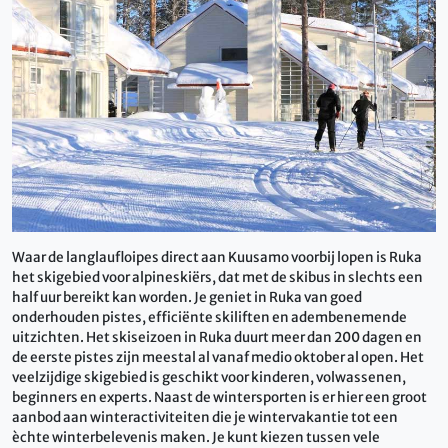
Waar de langlaufloipes direct aan Kuusamo voorbij lopen is Ruka
het skigebied voor alpineskiërs, dat met de skibus in slechts een
half uur bereikt kan worden. Je geniet in Ruka van goed
onderhouden pistes, efficiënte skiliften en adembenemende
uitzichten. Het skiseizoen in Ruka duurt meer dan 200 dagen en
de eerste pistes zijn meestal al vanaf medio oktober al open. Het
veelzijdige skigebied is geschikt voor kinderen, volwassenen,
beginners en experts. Naast de wintersporten is er hier een groot
aanbod aan winteractiviteiten die je wintervakantie tot een
èchte winterbelevenis maken. Je kunt kiezen tussen vele