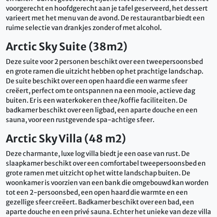
voorgerecht en hoofdgerecht aan je tafel geserveerd, het dessert
varieert met het menu van de avond. De restaurantbar biedt een
ruime selectie van drankjes zonder of met alcohol.
Arctic Sky Suite (38m2)
Deze suite voor 2 personen beschikt over een tweepersoonsbed
en grote ramen die uitzicht hebben op het prachtige landschap.
De suite beschikt over een open haard die een warme sfeer
creëert, perfect om te ontspannen na een mooie, actieve dag
buiten. Er is een waterkoker en thee/koffie faciliteiten. De
badkamer beschikt over een ligbad, een aparte douche en een
sauna, voor een rustgevende spa-achtige sfeer.
Arctic Sky Villa (48 m2)
Deze charmante, luxe log villa biedt je een oase van rust. De
slaapkamer beschikt over een comfortabel tweepersoonsbed en
grote ramen met uitzicht op het witte landschap buiten. De
woonkamer is voorzien van een bank die omgebouwd kan worden
tot een 2-persoonsbed, een open haard die warmte en een
gezellige sfeer creëert. Badkamer beschikt over een bad, een
aparte douche en een privé sauna. Echter het unieke van deze villa