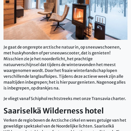
Je gaat de ongerepte arctische natuur in, op sneeuwschoenen,
met huskyhonden of per sneeuwscooter, dat is genieten!
Misschien zie je het noorderlicht, het prachtige
natuurverschijnsel dat tijdens de winteravonden het meest
waargenomen wordt. Door het fraaie winterlandschap lopen
verschillende langlaufloipes. Tijdens deze actieve week zijn alle
maaltijden inbegrepen; het is hier puur genieten. Nagenoeg alles
is inbegrepen, op drankjes na.
Je vliegt vanaf Schiphol rechtstreeks met onze Transavia charter.
Saariselkä Wilderness hotel
Verken de regio boven de Arctische cirkel en wees getuige van het
geweldige spektakel van de Noordelijke lichten. Saariselkä