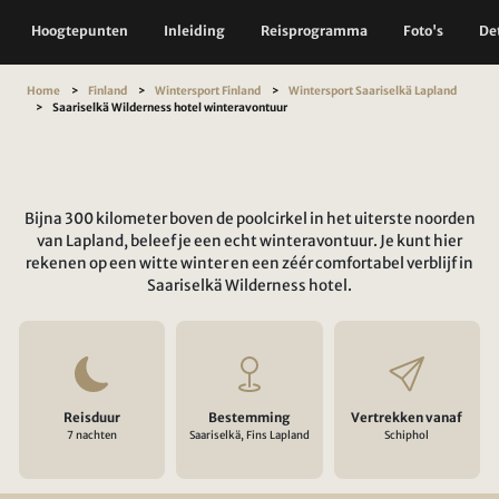
Hoogtepunten
Inleiding
Reisprogramma
Foto's
Det
Home
Finland
Wintersport Finland
Wintersport Saariselkä Lapland
Saariselkä Wilderness hotel winteravontuur
Bijna 300 kilometer boven de poolcirkel in het uiterste noorden
van Lapland, beleef je een echt winteravontuur. Je kunt hier
rekenen op een witte winter en een zéér comfortabel verblijf in
Saariselkä Wilderness hotel.
Reisduur
Bestemming
Vertrekken vanaf
7 nachten
Saariselkä, Fins Lapland
Schiphol