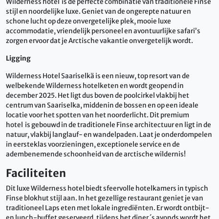
Wilderness hotel is de perfecte combinatie van traditionele Finse
stijl en noordelijke luxe. Geniet van de ongerepte natuur en
schone lucht op deze onvergetelijke plek, mooie luxe
accommodatie, vriendelijk personeel en avontuurlijke safari’s
zorgen ervoor dat je Arctische vakantie onvergetelijk wordt.
Ligging
Wilderness Hotel Saariselkä is een nieuw, top resort van de
welbekende Wilderness hotelketen en wordt geopend in
december 2025. Het ligt dus boven de poolcirkel vlakbij het
centrum van Saariselka, middenin de bossen en op een ideale
locatie voor het spotten van het noorderlicht. Dit premium
hotel is gebouwd in de traditionele Finse architectuur en ligt in de
natuur, vlakbij langlauf- en wandelpaden. Laat je onderdompelen
in eersteklas voorzieningen, exceptionele service en de
adembenemende schoonheid van de arctische wildernis!
Faciliteiten
Dit luxe Wilderness hotel biedt sfeervolle hotelkamers in typisch
Finse blokhut stijl aan. In het gezellige restaurant geniet je van
traditioneel Laps eten met lokale ingrediënten. Er wordt ontbijt-
en lunch-buffet geserveerd, tijdens het diner ´s avonds wordt het