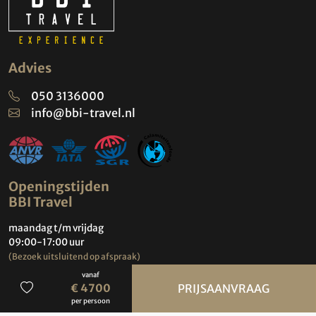
Advies
050 3136000
info@bbi-travel.nl
Openingstijden
BBI Travel
maandag t/m vrijdag
09:00-17:00 uur
(Bezoek uitsluitend op afspraak)
vanaf
Contact
€ 4700
PRIJSAANVRAAG
per persoon
Groningen Airport