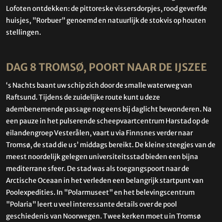
Lofoten ontdekken: de pittoreske vissersdorpjes, rood geverfde
huisjes, "Rorbuer" genoemd en natuurlijk de stokvis op houten
stellingen.
DAG 8 TROMSØ, POORT NAAR DE IJSZEE
‘s Nachts baant uw schip zich door de smalle waterweg van
Raftsund. Tijdens de zuidelijke route kunt u deze
adembenemende passage nog eens bij daglicht bewonderen. Na
een pauze in het pulserende scheepvaartcentrum Harstad op de
eilandengroep Vesterålen, vaart u via Finnsnes verder naar
Tromsø, de stad die u s’ middags bereikt. De kleine steegjes van de
meest noordelijk gelegen universiteitsstad bieden een bijna
mediterrane sfeer. De stad was als toegangspoort naar de
Arctische Oceaan in het verleden een belangrijk startpunt van
Poolexpedities. In "Polarmuseet" en het belevingscentrum
"Polaria" leert u veel interessante details over de pool
geschiedenis van Noorwegen. Twee kerken moet u in Tromsø