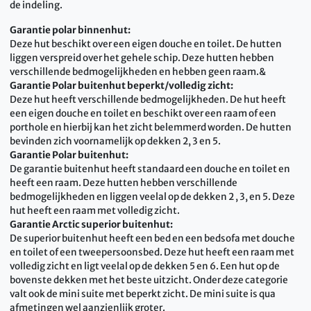
de indeling.
Garantie polar binnenhut:
Deze hut beschikt over een eigen douche en toilet. De hutten
liggen verspreid over het gehele schip. Deze hutten hebben
verschillende bedmogelijkheden en hebben geen raam.&
Garantie Polar buitenhut beperkt/volledig zicht:
Deze hut heeft verschillende bedmogelijkheden. De hut heeft
een eigen douche en toilet en beschikt over een raam of een
porthole en hierbij kan het zicht belemmerd worden. De hutten
bevinden zich voornamelijk op dekken 2, 3 en 5.
Garantie Polar buitenhut:
De garantie buitenhut heeft standaard een douche en toilet en
heeft een raam. Deze hutten hebben verschillende
bedmogelijkheden en liggen veelal op de dekken 2 , 3, en 5. Deze
hut heeft een raam met volledig zicht.
Garantie Arctic superior buitenhut:
De superior buitenhut heeft een bed en een bedsofa met douche
en toilet of een tweepersoonsbed. Deze hut heeft een raam met
volledig zicht en ligt veelal op de dekken 5 en 6. Een hut op de
bovenste dekken met het beste uitzicht. Onder deze categorie
valt ook de mini suite met beperkt zicht. De mini suite is qua
afmetingen wel aanzienlijk groter.