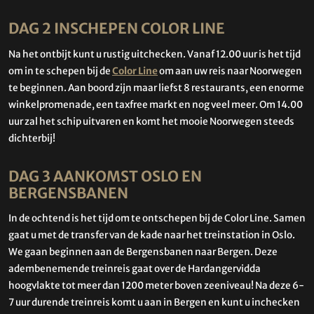
DAG 2 INSCHEPEN COLOR LINE
Na het ontbijt kunt u rustig uitchecken. Vanaf 12.00 uur is het tijd
om in te schepen bij de
Color Line
om aan uw reis naar Noorwegen
te beginnen. Aan boord zijn maar liefst 8 restaurants, een enorme
winkelpromenade, een taxfree markt en nog veel meer. Om 14.00
uur zal het schip uitvaren en komt het mooie Noorwegen steeds
dichterbij!
DAG 3 AANKOMST OSLO EN
BERGENSBANEN
In de ochtend is het tijd om te ontschepen bij de Color Line. Samen
gaat u met de transfer van de kade naar het treinstation in Oslo.
We gaan beginnen aan de Bergensbanen naar Bergen. Deze
adembenemende treinreis gaat over de Hardangervidda
hoogvlakte tot meer dan 1200 meter boven zeeniveau! Na deze 6-
7 uur durende treinreis komt u aan in Bergen en kunt u inchecken