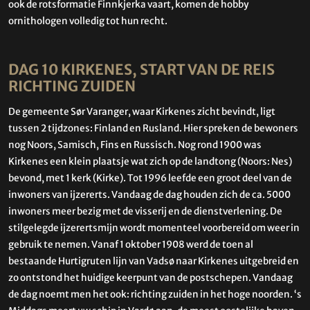
ook de rotsformatie Finnkjerka vaart, komen de hobby
ornithologen volledig tot hun recht.
DAG 10 KIRKENES, START VAN DE REIS
RICHTING ZUIDEN
De gemeente Sør Varanger, waar Kirkenes zicht bevindt, ligt
tussen 2 tijdzones: Finland en Rusland. Hier spreken de bewoners
nog Noors, Samisch, Fins en Russisch. Nog rond 1900 was
Kirkenes een klein plaatsje wat zich op de landtong (Noors: Nes)
bevond, met 1 kerk (Kirke). Tot 1996 leefde een groot deel van de
inwoners van ijzererts. Vandaag de dag houden zich de ca. 5000
inwoners meer bezig met de visserij en de dienstverlening. De
stilgelegde ijzerertsmijn wordt momenteel voorbereid om weer in
gebruik te nemen. Vanaf 1 oktober 1908 werd de toen al
bestaande Hurtigruten lijn van Vadsø naar Kirkenes uitgebreid en
zo ontstond het huidige keerpunt van de postschepen. Vandaag
de dag noemt men het ook: richting zuiden in het hoge noorden. ‘s