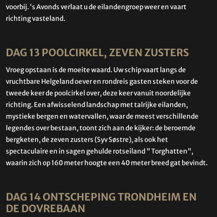
voorbij. ‘s Avonds verlaat u de eilandengroep weer en vaart
richting vasteland.
DAG 13 POOLCIRKEL, ZEVEN ZUSTERS
Vroeg opstaan is de moeite waard. Uw schip vaart langs de
vruchtbare Helgeland oever en rondreis gasten steken voor de
tweede keer de poolcirkel over, deze keer vanuit noordelijke
richting. Een afwisselend landschap met talrijke eilanden,
mystieke bergen en watervallen, waar de meest verschillende
legendes over bestaan, toont zich aan de kijker: de beroemde
bergketen, de zeven zusters (Syv Søstre), als ook het
spectaculaire en in sagen gehulde rotseiland " Torghatten",
waarin zich op 160 meter hoogte een 40 meter breed gat bevindt.
DAG 14 ONTSCHEPING TRONDHEIM EN
DE DOVREBAAN