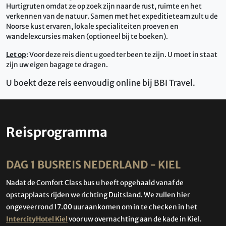
Hurtigruten omdat ze op zoek zijn naar de rust, ruimte en het
verkennen van de natuur. Samen met het expeditieteam zult u de
Noorse kust ervaren, lokale specialiteiten proeven en
wandelexcursies maken (optioneel bij te boeken).
Let op
: Voor deze reis dient u goed ter been te zijn. U moet in staat
zijn uw eigen bagage te dragen.
U boekt deze reis eenvoudig online bij BBI Travel.
Reisprogramma
DAG 1 BUSREIS NEDERLAND - KIEL
Nadat de Comfort Class bus u heeft opgehaald vanaf de
opstapplaats rijden we richting Duitsland. We zullen hier
ongeveer rond 17.00 uur aankomen om in te checken in het
IntercityHotel Kiel
voor uw overnachting aan de kade in Kiel.