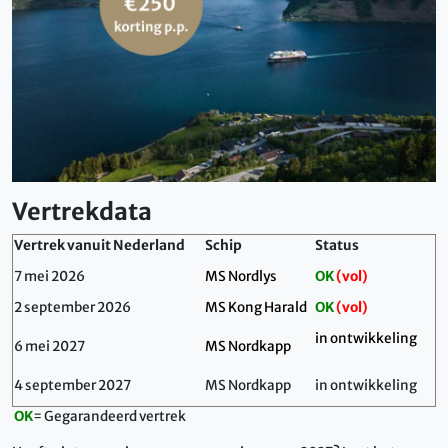
Vertrekdata
Vertrek vanuit Nederland
Schip
Status
7 mei 2026
MS Nordlys
OK
(vol)
2 september 2026
MS Kong Harald
OK
(vol)
in ontwikkeling
6 mei 2027
MS Nordkapp
4 september 2027
MS Nordkapp
in ontwikkeling
OK
= Gegarandeerd vertrek