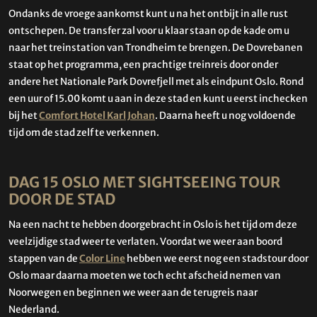
Ondanks de vroege aankomst kunt u na het ontbijt in alle rust
ontschepen. De transfer zal voor u klaar staan op de kade om u
naar het treinstation van Trondheim te brengen. De Dovrebanen
staat op het programma, een prachtige treinreis door onder
andere het Nationale Park Dovrefjell met als eindpunt Oslo. Rond
een uur of 15.00 komt u aan in deze stad en kunt u eerst inchecken
bij het
Comfort Hotel Karl Johan
. Daarna heeft u nog voldoende
tijd om de stad zelf te verkennen.
DAG 15 OSLO MET SIGHTSEEING TOUR
DOOR DE STAD
Na een nacht te hebben doorgebracht in Oslo is het tijd om deze
veelzijdige stad weer te verlaten. Voordat we weer aan boord
stappen van de
Color Line
hebben we eerst nog een stadstour door
Oslo maar daarna moeten we toch echt afscheid nemen van
Noorwegen en beginnen we weer aan de terugreis naar
Nederland.