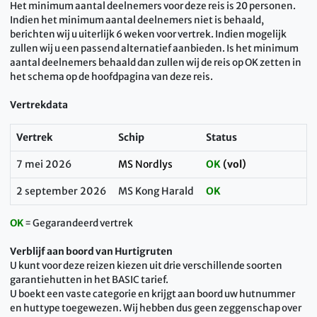
Het minimum aantal deelnemers voor deze reis is 20 personen.
Indien het minimum aantal deelnemers niet is behaald,
berichten wij u uiterlijk 6 weken voor vertrek. Indien mogelijk
zullen wij u een passend alternatief aanbieden. Is het minimum
aantal deelnemers behaald dan zullen wij de reis op OK zetten in
het schema op de hoofdpagina van deze reis.
Vertrekdata
Vertrek
Schip
Status
7 mei 2026
MS Nordlys
OK
(vol)
2 september 2026
MS Kong Harald
OK
OK
= Gegarandeerd vertrek
Verblijf aan boord van Hurtigruten
U kunt voor deze reizen kiezen uit drie verschillende soorten
garantiehutten in het BASIC tarief.
U boekt een vaste categorie en krijgt aan boord uw hutnummer
en huttype toegewezen. Wij hebben dus geen zeggenschap over