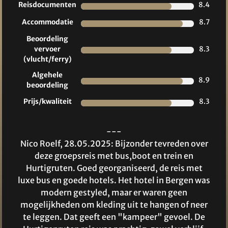
Reisdocumenten
8.4
Accommodatie
8.7
Beoordeling
vervoer
8.3
(vlucht/ferry)
Algehele
8.9
beoordeling
Prijs/kwaliteit
8.3
---
Nico Roelf, 28.05.2025: Bijzonder tevreden over
deze groepsreis met bus,boot en trein en
Hurtigruten. Goed georganiseerd, de reis met
luxe bus en goede hotels. Het hotel in Bergen was
modern gestyled, maar er waren geen
mogelijkheden om kleding uit te hangen of neer
te leggen. Dat geeft een "kampeer" gevoel. De