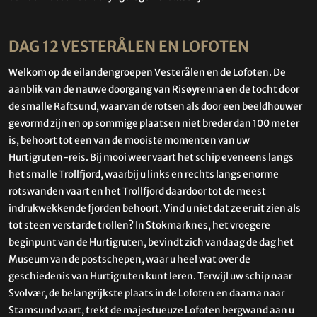
DAG 12 VESTERÅLEN EN LOFOTEN
Welkom op de eilandengroepen Vesterålen en de Lofoten. De
aanblik van de nauwe doorgang van Risøyrenna en de tocht door
de smalle Raftsund, waarvan de rotsen als door een beeldhouwer
gevormd zijn en op sommige plaatsen niet breder dan 100 meter
is, behoort tot een van de mooiste momenten van uw
Hurtigruten-reis. Bij mooi weer vaart het schip eveneens langs
het smalle Trollfjord, waarbij u links en rechts langs enorme
rotswanden vaart en het Trollfjord daardoor tot de meest
indrukwekkende fjorden behoort. Vind u niet dat ze eruit zien als
tot steen verstarde trollen? In Stokmarknes, het vroegere
beginpunt van de Hurtigruten, bevindt zich vandaag de dag het
Museum van de postschepen, waar u heel wat over de
geschiedenis van Hurtigruten kunt leren. Terwijl uw schip naar
Svolvær, de belangrijkste plaats in de Lofoten en daarna naar
Stamsund vaart, trekt de majestueuze Lofoten bergwand aan u