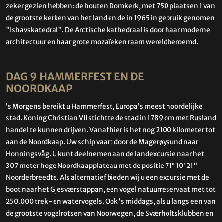
zeker gezien hebben: de houten Domkerk, met 750 plaatsen 1 van
de grootste kerken van het land en de in 1965 in gebruik genomen
"Ishavskatedral". De Arctische kathedraal is door haar moderne
architectuur en haar grote mozaïeken raam wereldberoemd.
DAG 9 HAMMERFEST EN DE
NOORDKAAP
’s Morgens bereikt u Hammerfest, Europa’s meest noordelijke
stad. Koning Christian VII stichtte de stad in 1789 om met Rusland
handel te kunnen drijven. Vanaf hier is het nog 2100 kilometer tot
aan de Noordkaap. Uw schip vaart door de Magerøysund naar
Honningsvåg. U kunt deelnemen aan de landexcursie naar het
307 meter hoge Noordkaapplateau met de positie 71° 10’ 21"
Noorderbreedte. Als alternatief bieden wij u een excursie met de
boot naar het Gjesværstappan, een vogel natuurreservaat met tot
250.000 trek- en watervogels. Ook ‘s middags, als u langs een van
de grootste vogelrotsen van Noorwegen, de Sværholtsklubben en