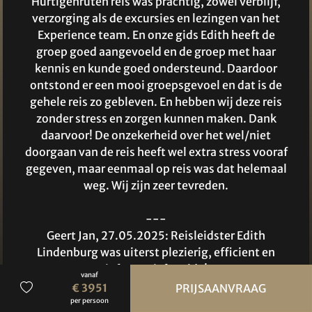
Hurtigenruten reis was prachtig, zowel verblijf,
verzorging als de excursies en lezingen van het
Experience team. En onze gids Edith heeft de
groep goed aangevoeld en de groep met haar
kennis en kunde goed ondersteund. Daardoor
ontstond er een mooi groepsgevoel en dat is de
gehele reis zo gebleven. En hebben wij deze reis
zonder stress en zorgen kunnen maken. Dank
daarvoor! De onzekerheid over het wel/niet
doorgaan van de reis heeft wel extra stress vooraf
gegeven, maar eenmaal op reis was dat helemaal
weg. Wij zijn zeer tevreden.
---
Geert Jan, 27.05.2025: Reisleidster Edith
Lindenburg was uiterst plezierig, efficient en
informatief. Hulde!
vanaf
€ 3951
PRIJSAANVRAAG
---
per persoon