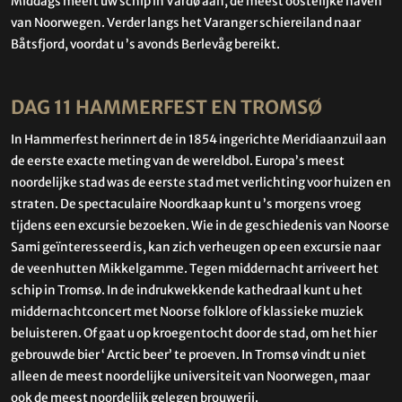
Middags meert uw schip in Vardø aan, de meest oostelijke haven
van Noorwegen. Verder langs het Varanger schiereiland naar
Båtsfjord, voordat u ’s avonds Berlevåg bereikt.
DAG 11 HAMMERFEST EN TROMSØ
In Hammerfest herinnert de in 1854 ingerichte Meridiaanzuil aan
de eerste exacte meting van de wereldbol. Europa’s meest
noordelijke stad was de eerste stad met verlichting voor huizen en
straten. De spectaculaire Noordkaap kunt u ’s morgens vroeg
tijdens een excursie bezoeken. Wie in de geschiedenis van Noorse
Sami geïnteresseerd is, kan zich verheugen op een excursie naar
de veenhutten Mikkelgamme. Tegen middernacht arriveert het
schip in Tromsø. In de indrukwekkende kathedraal kunt u het
middernachtconcert met Noorse folklore of klassieke muziek
beluisteren. Of gaat u op kroegentocht door de stad, om het hier
gebrouwde bier ‘ Arctic beer’ te proeven. In Tromsø vindt u niet
alleen de meest noordelijke universiteit van Noorwegen, maar
ook de meest noordelijk gelegen brouwerij.