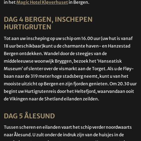
in het
Magic Hotel Kløverhuset
in Bergen.
DAG 4 BERGEN, INSCHEPEN
HURTIGRUTEN
Tot aan uw inscheping op uw schip om 16.00 uur (uw hut is vanaf
18 uur beschikbaar)kunt u de charmante haven- en Hanzestad
Bergen ontdekken. Wandel door de steegjes van de
middeleeuwse woonwijk Bryggen, bezoek het ‘Hanseatisk
Museum’ of slenter over de vismarkt aan de Torget. Als u de Fløy-
baan naar de 319 meter hoge stadsberg neemt, kunt u van het
mooiste uitzicht op Bergen en zijn fjorden genieten. Om 20.30 uur
begint uw Hurtigrutenreis door het Heltefjord, waarvandaan ooit
de Vikingen naar de Shetland eilanden zeilden.
DAG 5 ÅLESUND
Tussen scheren en eilanden vaart het schip verder noordwaarts
naar Ålesund. U zult onder de indruk zijn van de huisjes in de