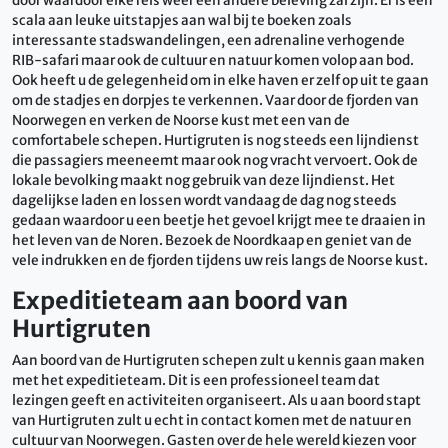
door waardoor elke reis weer een andere beleving zal zijn. Er is een
scala aan leuke uitstapjes aan wal bij te boeken zoals
interessante stadswandelingen, een adrenaline verhogende
RIB-safari maar ook de cultuur en natuur komen volop aan bod.
Ook heeft u de gelegenheid om in elke haven er zelf op uit te gaan
om de stadjes en dorpjes te verkennen. Vaar door de fjorden van
Noorwegen en verken de Noorse kust met een van de
comfortabele schepen. Hurtigruten is nog steeds een lijndienst
die passagiers meeneemt maar ook nog vracht vervoert. Ook de
lokale bevolking maakt nog gebruik van deze lijndienst. Het
dagelijkse laden en lossen wordt vandaag de dag nog steeds
gedaan waardoor u een beetje het gevoel krijgt mee te draaien in
het leven van de Noren. Bezoek de Noordkaap en geniet van de
vele indrukken en de fjorden tijdens uw reis langs de Noorse kust.
Expeditieteam aan boord van
Hurtigruten
Aan boord van de Hurtigruten schepen zult u kennis gaan maken
met het expeditieteam. Dit is een professioneel team dat
lezingen geeft en activiteiten organiseert. Als u aan boord stapt
van Hurtigruten zult u echt in contact komen met de natuur en
cultuur van Noorwegen. Gasten over de hele wereld kiezen voor