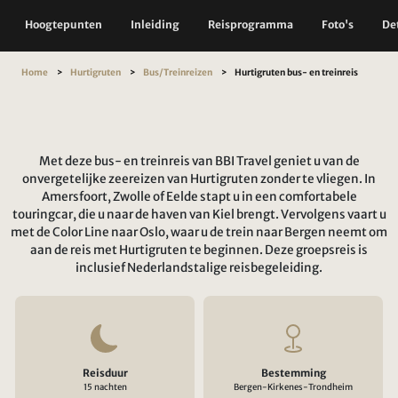
Hoogtepunten
Inleiding
Reisprogramma
Foto's
Det
Home
Hurtigruten
Bus/Treinreizen
Hurtigruten bus- en treinreis
Met deze bus- en treinreis van BBI Travel geniet u van de
onvergetelijke zeereizen van Hurtigruten zonder te vliegen. In
Amersfoort, Zwolle of Eelde stapt u in een comfortabele
touringcar, die u naar de haven van Kiel brengt. Vervolgens vaart u
met de Color Line naar Oslo, waar u de trein naar Bergen neemt om
aan de reis met Hurtigruten te beginnen. Deze groepsreis is
inclusief Nederlandstalige reisbegeleiding.
Reisduur
Bestemming
15 nachten
Bergen-Kirkenes-Trondheim