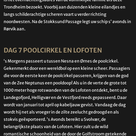
Trondheim bezoekt. Voorbij aan duizenden kleine eilandjes en
langs schilderachtige scheren vaart u verder richting
noordwesten. Na de Stokksund Passage legt uw schip s’ avonds in
Rørvik aan.
DAG 7 POOLCIRKEL EN LOFOTEN
‘s Morgens passeert u tussen Nesna en Ørnes de poolcirkel.
Gekenmerkt door een wereldbol op een kleine scheer. Passagiers
die voor de eerste keer de poolcirkel passeren, krijgen van de god
van de Zee Neptunus een pooldoop! Als u in de verte de grote tot
1000 meter hoge rotswanden van de Lofoten ontdekt, bent u de
Landegofjord, Helligvær en de Vestfjord reeds gepasseerd. Daar
wordt van januari tot april op kabeljauw gevist. Vandaag de dag
wordt hij net als vroeger in de zilte zeelucht gedroogd en als
stokvis geëxporteerd. ’s Avonds bereikt u Svolvær, de
belangrijkste plaats van de Lofoten. Hier zult u de wild
romantische schoonheid van de door de Golfstroom getekende