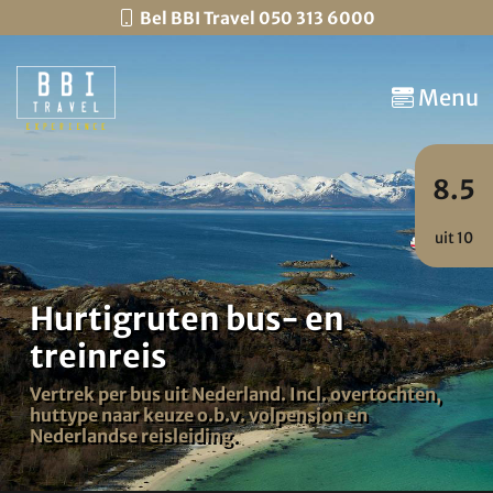
Bel BBI Travel 050 313 6000
Menu
8.5
uit 10
Hurtigruten bus- en
treinreis
Vertrek per bus uit Nederland. Incl. overtochten,
huttype naar keuze o.b.v. volpension en
Nederlandse reisleiding.