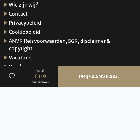
Wie zijn wij?
Contact
Privacybeleid
Cookiebeleid
ANVR Reisvoorwaarden, SGR, disclaimer &
copyright
Vacatures
Brochures
vanaf
Verzekeringen
€ 119
PRIJSAANVRAAG
per persoon
Hoe werkt de website?
© 2026 BBI Travel
Privacybeleid