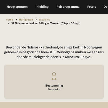
Hoogtepunten
Inleiding
Reisprogramma
Foto's
Det
Home
Hurtigruten
Excursies
3A Nidaros-kathedraal & Ringve Museum (03apr - 30sept)
Bewonder de Nidaros-kathedraal, de enige kerk in Noorwegen
gebouwd in de gotische bouwstijl. Vervolgens maken we een reis
door de muziekgeschiedenis in Museum Ringve.
Bestemming
Trondheim