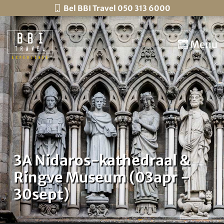
Bel BBI Travel 050 313 6000
Menu
3A Nidaros-kathedraal &
Ringve Museum (03apr -
30sept)