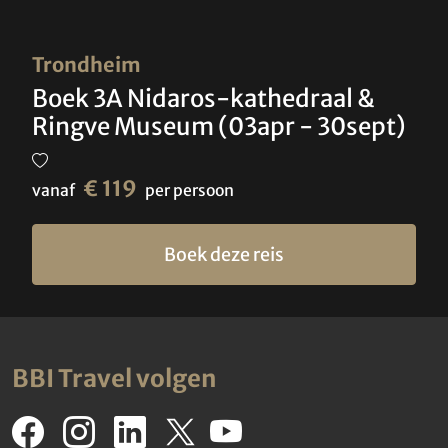
Trondheim
Boek 3A Nidaros-kathedraal &
Ringve Museum (03apr - 30sept)
€ 119
vanaf
per persoon
Boek deze reis
BBI Travel volgen