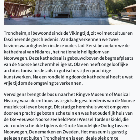
Trondheim, al bewoond sinds de Vikingtijd,
zit vol met cultuur en
fascinerende geschiedenis.
Vandaag verkennen we twee
bezienswaardigheden in deze oude stad.
Eerst bezoeken we de
kathedraal van Nidaros, het nationale heiligdom van
Noorwegen.
Deze kathedraal is gebouwd boven de begraafplaats
van de Noorse beschermheilige St. Olav en heeft ongelooflijke
architectonische details in gotische stijl en prachtige
kunstwerken.
Na een rondleiding door de kathedraal heeft u wat
vrije tijd om de omgeving te verkennen.
Vervolgens brengt de bus u naar het Ringve Museum of Musical
History, waar de enthousiaste gids de geschiedenis van de Noorse
muziek tot leven brengt.
Dit statige herenhuis wordt omgeven
door een prachtige botanische tuin en was het ouderlijk huis van
de 18e-eeuwse Noorse zeeheld Peter Wessel Tordenskiold, die
zich onderscheidde tijdens de Grote Noordelijke Oorlog tussen
Noorwegen, Denemarken en Zweden.
Het museum is gunstig
gelegen net buiten Trondheim en is een ideale plek om te