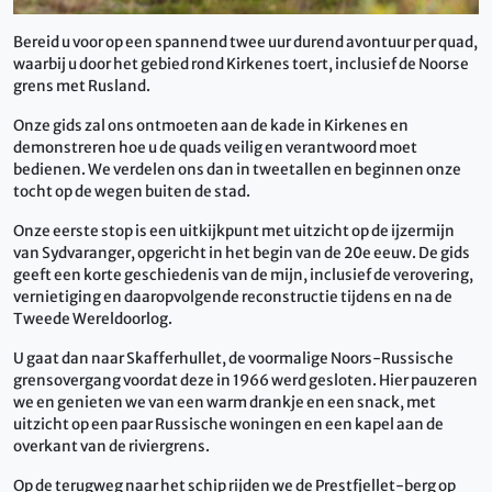
Bereid u voor op een spannend twee uur durend avontuur per quad,
waarbij u door het gebied rond Kirkenes toert, inclusief de Noorse
grens met Rusland.
Onze gids zal ons ontmoeten aan de kade in Kirkenes en
demonstreren hoe u de quads veilig en verantwoord moet
bedienen. We verdelen ons dan in tweetallen en beginnen onze
tocht op de wegen buiten de stad.
Onze eerste stop is een uitkijkpunt met uitzicht op de ijzermijn
van Sydvaranger, opgericht in het begin van de 20e eeuw. De gids
geeft een korte geschiedenis van de mijn, inclusief de verovering,
vernietiging en daaropvolgende reconstructie tijdens en na de
Tweede Wereldoorlog.
U gaat dan naar Skafferhullet, de voormalige Noors-Russische
grensovergang voordat deze in 1966 werd gesloten. Hier pauzeren
we en genieten we van een warm drankje en een snack, met
uitzicht op een paar Russische woningen en een kapel aan de
overkant van de riviergrens.
Op de terugweg naar het schip rijden we de Prestfjellet-berg op