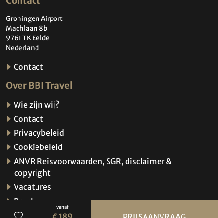
Contact
Groningen Airport
Machlaan 8b
9761 TK Eelde
Nederland
Contact
Over BBI Travel
Wie zijn wij?
Contact
Privacybeleid
Cookiebeleid
ANVR Reisvoorwaarden, SGR, disclaimer &
copyright
Vacatures
Brochures
vanaf
Verzekeringen
€ 189
PRIJSAANVRAAG