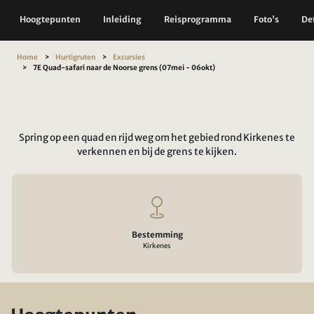
Hoogtepunten
Inleiding
Reisprogramma
Foto's
Det
Home
Hurtigruten
Excursies
7E Quad-safari naar de Noorse grens (07mei - 06okt)
Spring op een quad en rijd weg om het gebied rond Kirkenes te
verkennen en bij de grens te kijken.
Bestemming
Kirkenes