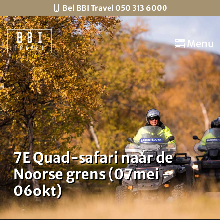
Bel BBI Travel 050 313 6000
Menu
7E Quad-safari naar de
Noorse grens (07mei -
06okt)